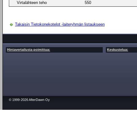
Virtalähteen teho
550
Takaisin Tietokonekotelot -laiteryhmän listaukseen
Hintavertailusta poimittua:
Keskustelua:
© 1999-2026 AfterDawn Oy