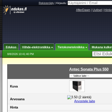
Rekisteröidy
|
Kirjaudu:
AfterDawn
|
Uutiset
|
Hinta
Edukas
Viihde-elektroniikka
Tietokonetekniikka
Mukana kulke
8/8/2026 10:41:40 PM
Antec Sonata Plus 550
Kuva
Arvosana
Arvostele laite
Hinta