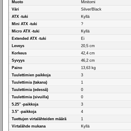
Muoto
Minitorni
Väri
Silver/Black
ATX -tuki
Kyllä
Mini ATX -tuki
?
Micro ATX -tuki
Kyllä
Extended ATX -tuki
Ei
Leveys
20,5 cm
Korkeus
42,4 cm
Syvyys
46,2 cm
Paino
13,63 kg
Tuulettimien paikkoja
3
Tuulettimia (takana)
1
Tuulettimia (edessä)
0
Tuulettimia (sivuilla)
0
5.25" -paikkoja
3
3.5" -paikkoja
4
Tuettujen virtalähteiden määrä
1
Virtalähde mukana
Kyllä