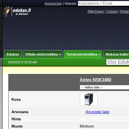
Rekisteröidy
|
Kirjaudu:
AfterDawn
|
Uutiset
|
Hinta
Edukas
Viihde-elektroniikka
Tietokonetekniikka
Mukana kulke
8/9/2026 9:33:09 AM
Antec NSK3480
Kuva
Arvosana
Arvostele laite
Hinta
Muoto
Minitorni