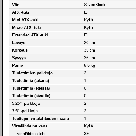
Väri
Silver/Black
ATX -tuki
Ei
Mini ATX -tuki
Kyllä
Micro ATX -tuki
Kyllä
Extended ATX -tuki
Ei
Leveys
20 cm
Korkeus
35 cm
Syvyys
36 cm
Paino
9,5 kg
Tuulettimien paikkoja
3
Tuulettimia (takana)
1
Tuulettimia (edessä)
0
Tuulettimia (sivuilla)
0
5.25" -paikkoja
2
3.5" -paikkoja
2
Tuettujen virtalähteiden määrä
1
Virtalähde mukana
Kyllä
Virtalähteen teho
380