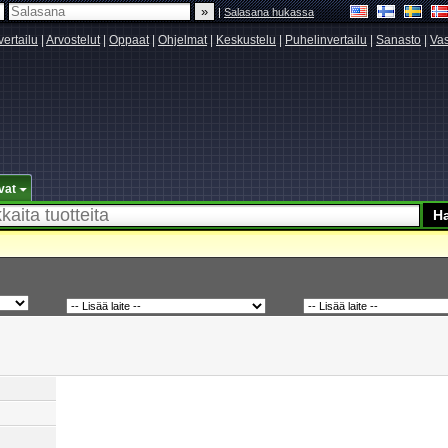
|
Salasana hukassa
vertailu
|
Arvostelut
|
Oppaat
|
Ohjelmat
|
Keskustelu
|
Puhelinvertailu
|
Sanasto
|
Vas
vat