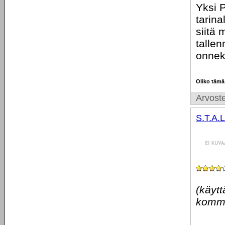
Yksi P
tarina
siitä 
talle
onneks
Oliko tämä
Arvoste
S.T.A.L
(käytt
komme