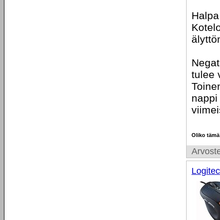
Halpa
Kotelo
älyttö
Negat
tulee
Toinen
nappi
viimei
Oliko tämä
Arvoste
Logite