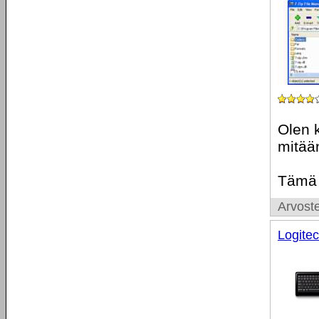
Olen k
mitää
Tämä o
Arvoste
Logite