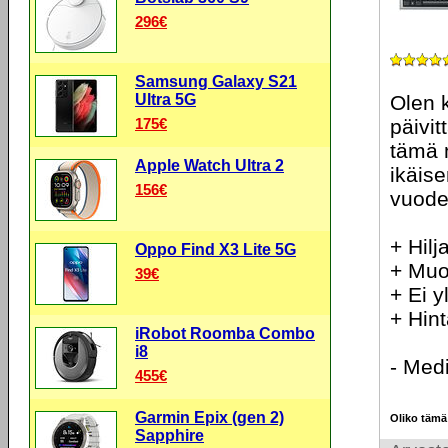
296€
Samsung Galaxy S21
Ultra 5G
Olen k
175€
päivit
tämä 
Apple Watch Ultra 2
ikäise
156€
vuode
+ Hilj
Oppo Find X3 Lite 5G
+ Muo
39€
+ Ei 
+ Hin
iRobot Roomba Combo
i8
- Medi
455€
Garmin Epix (gen 2)
Oliko tämä
Sapphire