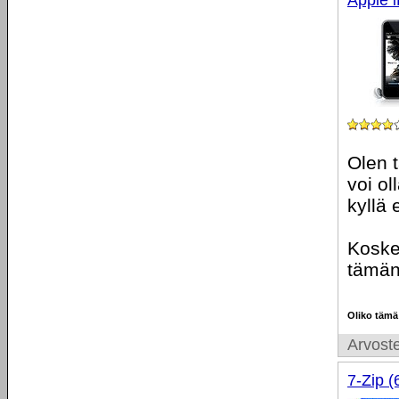
Apple 
Olen t
voi ol
kyllä 
Kosket
tämän 
Oliko tämä
Arvoste
7-Zip (