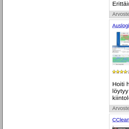
Erittä
Arvoste
Auslogi
Hoiti 
löytyy
kiinto
Arvoste
CClean