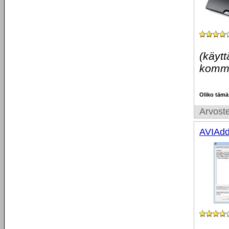
(käytt
komme
Oliko tämä
Arvoste
AVIAdd