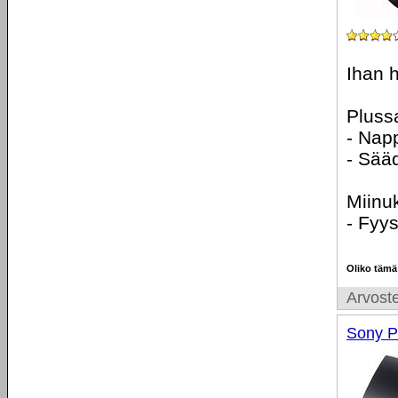
Ihan h
Pluss
- Nap
- Sää
Miinu
- Fyys
Oliko tämä
Arvoste
Sony P