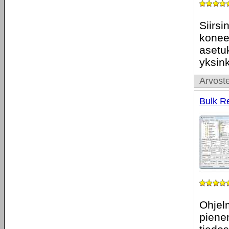
Siirsi
konee
asetuk
yksink
Arvoste
Bulk Re
Ohjelm
piene