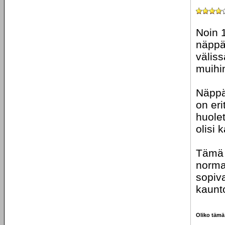
Noin 
näppä
välis
muihi
Näppäi
on eri
huolet
olisi 
Tämä 
norma
sopiv
kaunt
Oliko tämä