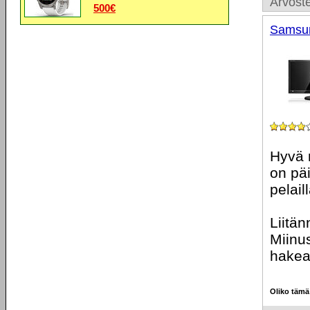
Arvoste
500€
Samsu
Hyvä 
on päi
pelail
Liitän
Miinu
hakea
Oliko tämä