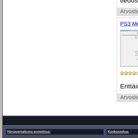
tiedo
Arvoste
PS3 Me
Erittä
Arvoste
Hintavertailusta poimittua:
Keskustelua: