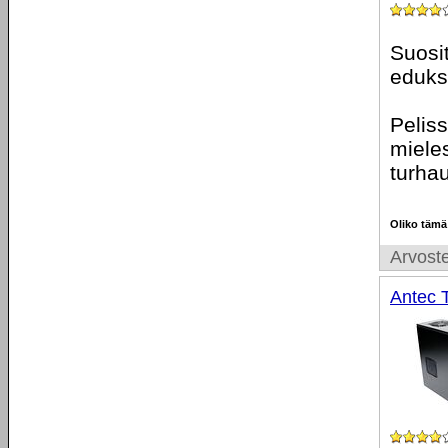
Suosit
eduks
Pelis
mieles
turha
Oliko tämä
Arvoste
Antec 