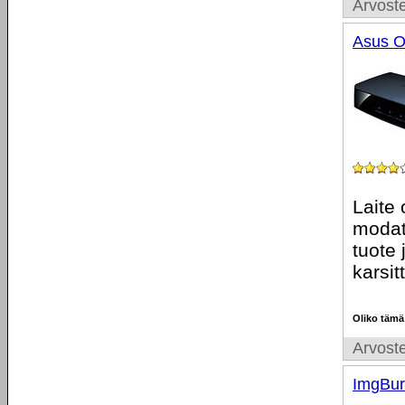
Arvoste
Asus O
Laite
modat
tuote 
karsit
Oliko tämä
Arvoste
ImgBur