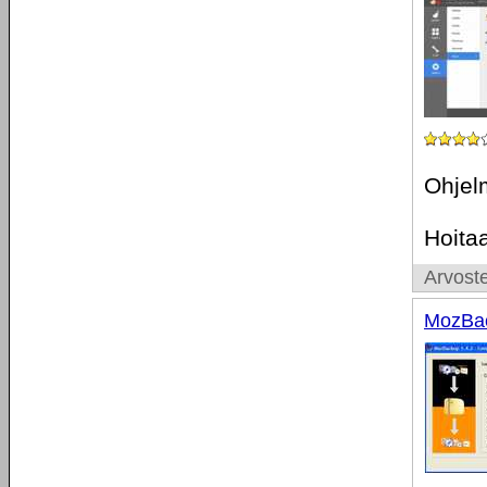
Ohjel
Hoita
Arvoste
MozBac