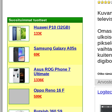
Kuvan
televi
Suosituimmat tuotteet
Huawei P10 (32GB)
Omass
133€
ulkois
pikse
vaiht
Samsung Galaxy A05s
kuiten
69€
digibo
Asus ROG Phone 7
Ultimate
Oliko tämä
1336€
Arvoste
Oppo Reno 16 F
Logite
599€
Botslab 360 S9