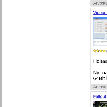
Arvoste
Videor
Hoita
Nyt n
64Bit 
Arvoste
Fallout