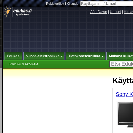
Rekisteröidy
|
Kirjaudu:
AfterDawn
|
Uutiset
|
Hinta
Edukas
Viihde-elektroniikka
Tietokonetekniikka
Mukana kulke
8/9/2026 9:44:59 AM
Käytt
Sony 