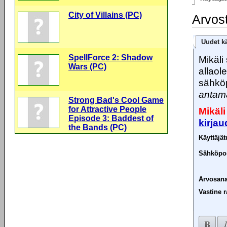
City of Villains (PC)
Arvos
Uudet kä
SpellForce 2: Shadow
Mikäli 
Wars (PC)
allaol
sähköp
antama
Strong Bad's Cool Game
for Attractive People
Mikäli
Episode 3: Baddest of
kirja
the Bands (PC)
Käyttäjä
Sähköpos
Arvosana
Vastine r