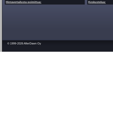
Hintavertailusta poimittua:
Keskustelua:
© 1999-2026 AfterDawn Oy