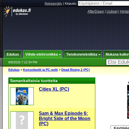
Rekisteröidy
|
Kirjaudu:
AfterDawn
|
Uutiset
|
Hinta
Edukas
Viihde-elektroniikka
Tietokonetekniikka
Mukana kulke
8/8/2026 7:12:34 PM
Edukas
>
Konsolipelit ja PC-pelit
>
Dead Rising 2 (PC)
Samankaltaisia tuotteita
Cities XL (PC)
Sam & Max Episode 6:
Bright Side of the Moon
(PC)
Käyttäjäa