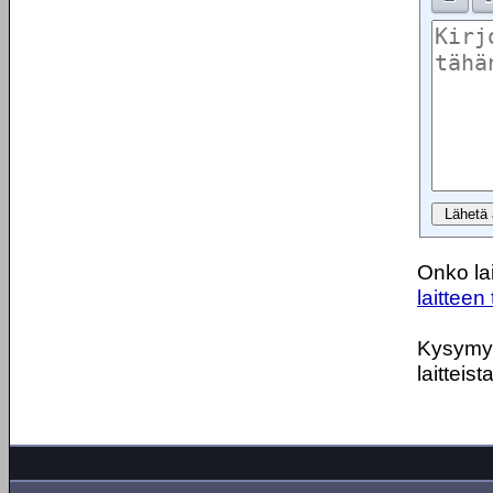
Onko lai
laitteen 
Kysymyks
laitteist