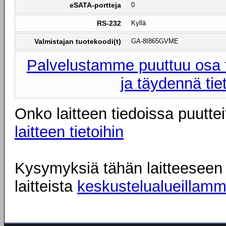
eSATA-portteja
0
RS-232
Kyllä
Valmistajan tuotekoodi(t)
GA-8I865GVME
Palvelustamme puuttuu osa t
ja täydennä tie
Onko laitteen tiedoissa puuttei
laitteen tietoihin
Kysymyksiä tähän laitteeseen l
laitteista
keskustelualueillam