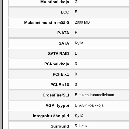
Muistipaikkoja
2
ECC
Ei
Maksimi muistin määrä
2000 MB
P-ATA
Ei
SATA
Kyllä
SATA RAID
Ei
PCI-paikkoja
3
PCI-E x1
0
PCI-E x16
0
CrossFire/SLI
Ei tukea kummallekaan
AGP -tyyppi
Ei AGP -paikkoja
Integroitu äänipiiri
Kyllä
Surround
5.1 -tuki