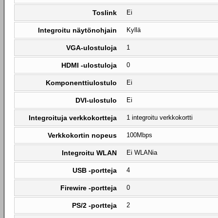
Toslink
Ei
Integroitu näytönohjain
Kyllä
VGA-ulostuloja
1
HDMI -ulostuloja
0
Komponenttiulostulo
Ei
DVI-ulostulo
Ei
Integroituja verkkokortteja
1 integroitu verkkokortti
Verkkokortin nopeus
100Mbps
Integroitu WLAN
Ei WLANia
USB -portteja
4
Firewire -portteja
0
PS/2 -portteja
2