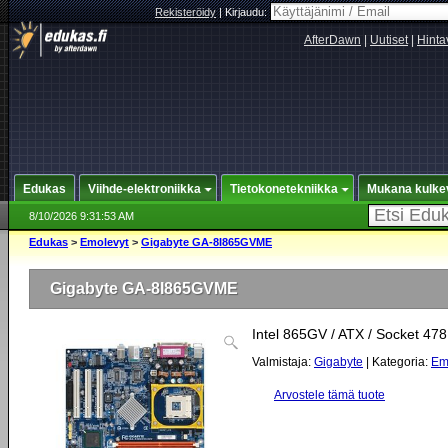
Rekisteröidy
|
Kirjaudu:
AfterDawn
|
Uutiset
|
Hinta
Edukas
Viihde-elektroniikka
Tietokonetekniikka
Mukana kulke
8/10/2026 9:31:53 AM
Edukas
>
Emolevyt
>
Gigabyte GA-8I865GVME
Gigabyte GA-8I865GVME
Intel 865GV / ATX / Socket 478
Valmistaja:
Gigabyte
| Kategoria:
Em
Arvostele tämä tuote