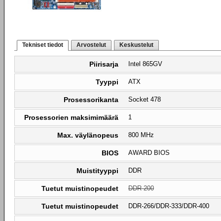
Tekniset tiedot
Arvostelut
Keskustelut
Piirisarja
Intel 865GV
Tyyppi
ATX
Prosessorikanta
Socket 478
Prosessorien maksimimäärä
1
Max. väylänopeus
800 MHz
BIOS
AWARD BIOS
Muistityyppi
DDR
Tuetut muistinopeudet
DDR-200
Tuetut muistinopeudet
DDR-266/DDR-333/DDR-400