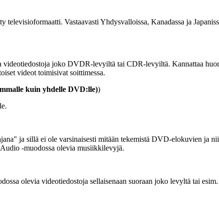
televisioformaatti. Vastaavasti Yhdysvalloissa, Kanadassa ja Japanissa
ia videotiedostoja joko DVDR-levyiltä tai CDR-levyiltä. Kannattaa huomata
iset videot toimisivat soittimessa.
mmalle kuin yhdelle DVD:lle)
)
le.
" ja sillä ei ole varsinaisesti mitään tekemistä DVD-elokuvien ja niid
-Audio -muodossa olevia musiikkilevyjä.
odossa olevia videotiedostoja sellaisenaan suoraan joko levyltä tai esim. 