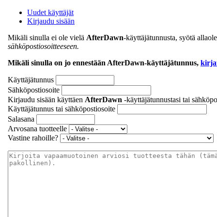
Uudet käyttäjät
Kirjaudu sisään
Mikäli sinulla ei ole vielä
AfterDawn
-käyttäjätunnusta, syötä allao
sähköpostiosoitteeseen.
Mikäli sinulla on jo ennestään AfterDawn-käyttäjätunnus,
kirj
Käyttäjätunnus
Sähköpostiosoite
Kirjaudu sisään käyttäen
AfterDawn
-käyttäjätunnustasi tai sähköpos
Käyttäjätunnus tai sähköpostiosoite
Salasana
Arvosana tuotteelle
Vastine rahoille?