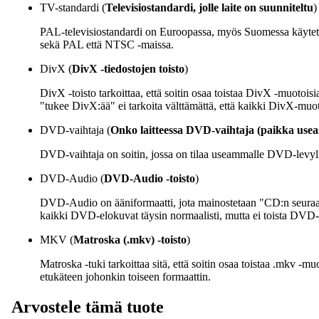
TV-standardi
(
Televisiostandardi, jolle laite on suunniteltu
)
PAL-televisiostandardi on Euroopassa, myös Suomessa käytetty 
sekä PAL että NTSC -maissa.
DivX
(
DivX -tiedostojen toisto
)
DivX -toisto tarkoittaa, että soitin osaa toistaa DivX -muotois
"tukee DivX:ää" ei tarkoita välttämättä, että kaikki DivX-muoto
DVD-vaihtaja
(
Onko laitteessa DVD-vaihtaja (paikka usea
DVD-vaihtaja on soitin, jossa on tilaa useammalle DVD-levyl
DVD-Audio
(
DVD-Audio -toisto
)
DVD-Audio on ääniformaatti, jota mainostetaan "CD:n seuraajana
kaikki DVD-elokuvat täysin normaalisti, mutta ei toista DVD
MKV
(
Matroska (.mkv) -toisto
)
Matroska -tuki tarkoittaa sitä, että soitin osaa toistaa .mkv -mu
etukäteen johonkin toiseen formaattin.
Arvostele tämä tuote