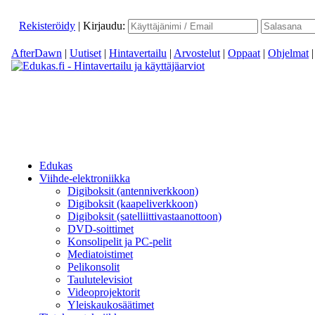
Rekisteröidy
|
Kirjaudu:
AfterDawn
|
Uutiset
|
Hintavertailu
|
Arvostelut
|
Oppaat
|
Ohjelmat
Edukas
Viihde-elektroniikka
Digiboksit (antenniverkkoon)
Digiboksit (kaapeliverkkoon)
Digiboksit (satelliittivastaanottoon)
DVD-soittimet
Konsolipelit ja PC-pelit
Mediatoistimet
Pelikonsolit
Taulutelevisiot
Videoprojektorit
Yleiskaukosäätimet