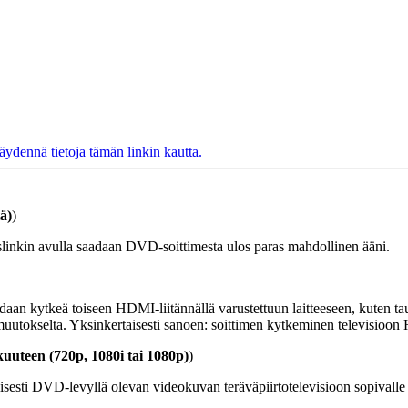
ydennä tietoja tämän linkin kautta.
tä)
)
 Toslinkin avulla saadaan DVD-soittimesta ulos paras mahdollinen ääni.
daan kytkeä toiseen HDMI-liitännällä varustettuun laitteeseen, kuten t
muutokselta. Yksinkertaisesti sanoen: soittimen kytkeminen televisioo
uuteen (720p, 1080i tai 1080p)
)
lisesti DVD-levyllä olevan videokuvan teräväpiirtotelevisioon sopivalle