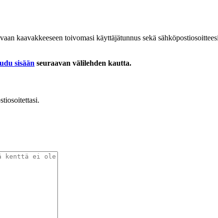
levaan kaavakkeeseen toivomasi käyttäjätunnus sekä sähköpostiosoittees
audu sisään
seuraavan välilehden kautta.
tiosoitettasi.