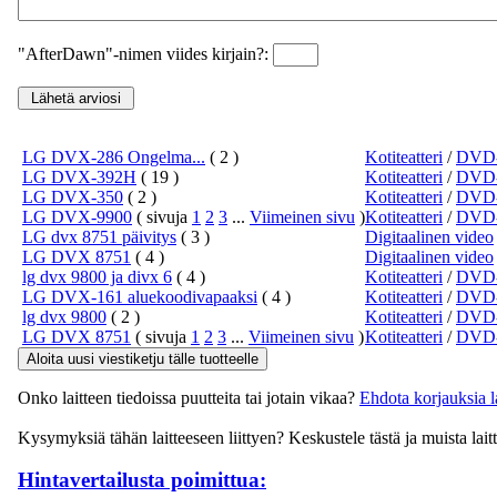
"AfterDawn"-nimen viides kirjain?:
LG DVX-286 Ongelma...
( 2 )
Kotiteatteri
/
DVD-s
LG DVX-392H
( 19 )
Kotiteatteri
/
DVD-s
LG DVX-350
( 2 )
Kotiteatteri
/
DVD-s
LG DVX-9900
( sivuja
1
2
3
...
Viimeinen sivu
)
Kotiteatteri
/
DVD-s
LG dvx 8751 päivitys
( 3 )
Digitaalinen video
LG DVX 8751
( 4 )
Digitaalinen video
lg dvx 9800 ja divx 6
( 4 )
Kotiteatteri
/
DVD-s
LG DVX-161 aluekoodivapaaksi
( 4 )
Kotiteatteri
/
DVD-s
lg dvx 9800
( 2 )
Kotiteatteri
/
DVD-s
LG DVX 8751
( sivuja
1
2
3
...
Viimeinen sivu
)
Kotiteatteri
/
DVD-s
Onko laitteen tiedoissa puutteita tai jotain vikaa?
Ehdota korjauksia la
Kysymyksiä tähän laitteeseen liittyen? Keskustele tästä ja muista lait
Hintavertailusta poimittua: