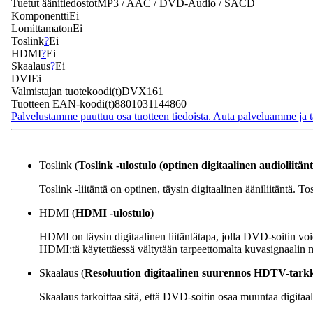
Tuetut äänitiedostot
MP3 /
AAC
/
DVD-Audio
/
SACD
Komponentti
Ei
Lomittamaton
Ei
Toslink
?
Ei
HDMI
?
Ei
Skaalaus
?
Ei
DVI
Ei
Valmistajan tuotekoodi(t)
DVX161
Tuotteen EAN-koodi(t)
8801031144860
Palvelustamme puuttuu osa tuotteen tiedoista. Auta palveluamme ja tä
Toslink
(
Toslink -ulostulo (optinen digitaalinen audioliitän
Toslink -liitäntä on optinen, täysin digitaalinen ääniliitäntä.
HDMI
(
HDMI -ulostulo
)
HDMI on täysin digitaalinen liitäntätapa, jolla DVD-soitin voi
HDMI:tä käytettäessä vältytään tarpeettomalta kuvasignaalin 
Skaalaus
(
Resoluution digitaalinen suurennos HDTV-tarkk
Skaalaus tarkoittaa sitä, että DVD-soitin osaa muuntaa digitaa