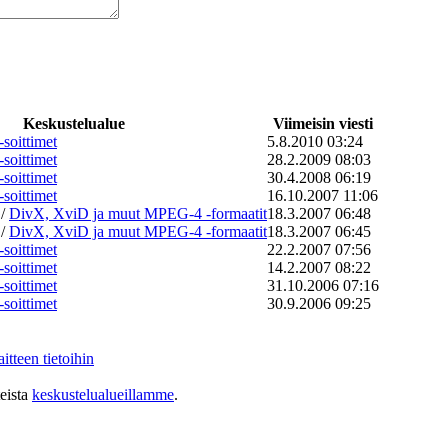
Keskustelualue
Viimeisin viesti
oittimet
5.8.2010 03:24
oittimet
28.2.2009 08:03
oittimet
30.4.2008 06:19
oittimet
16.10.2007 11:06
/
DivX, XviD ja muut MPEG-4 -formaatit
18.3.2007 06:48
/
DivX, XviD ja muut MPEG-4 -formaatit
18.3.2007 06:45
oittimet
22.2.2007 07:56
oittimet
14.2.2007 08:22
oittimet
31.10.2006 07:16
oittimet
30.9.2006 09:25
itteen tietoihin
teista
keskustelualueillamme
.