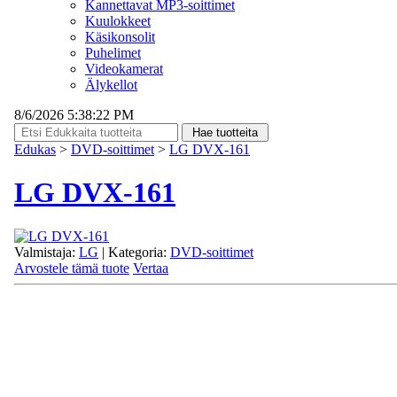
Kannettavat MP3-soittimet
Kuulokkeet
Käsikonsolit
Puhelimet
Videokamerat
Älykellot
8/6/2026 5:38:22 PM
Edukas
>
DVD-soittimet
>
LG DVX-161
LG DVX-161
Valmistaja:
LG
| Kategoria:
DVD-soittimet
Arvostele tämä tuote
Vertaa