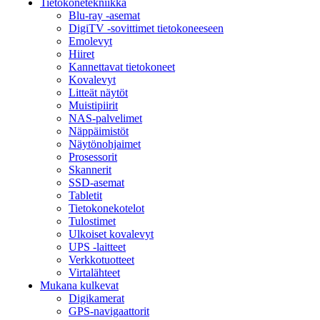
Tietokonetekniikka
Blu-ray -asemat
DigiTV -sovittimet tietokoneeseen
Emolevyt
Hiiret
Kannettavat tietokoneet
Kovalevyt
Litteät näytöt
Muistipiirit
NAS-palvelimet
Näppäimistöt
Näytönohjaimet
Prosessorit
Skannerit
SSD-asemat
Tabletit
Tietokonekotelot
Tulostimet
Ulkoiset kovalevyt
UPS -laitteet
Verkkotuotteet
Virtalähteet
Mukana kulkevat
Digikamerat
GPS-navigaattorit