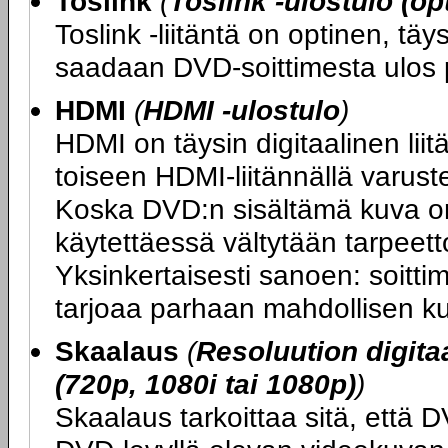
Toslink
(
Toslink -ulostulo (op
Toslink -liitäntä on optinen, täys
saadaan DVD-soittimesta ulos 
HDMI
(
HDMI -ulostulo
)
HDMI on täysin digitaalinen lii
toiseen HDMI-liitännällä varuste
Koska DVD:n sisältämä kuva on 
käytettäessä vältytään tarpeet
Yksinkertaisesti sanoen: soitt
tarjoaa parhaan mahdollisen k
Skaalaus
(
Resoluution digit
(720p, 1080i tai 1080p)
)
Skaalaus tarkoittaa sitä, että 