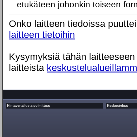
etukäteen johonkin toiseen for
Onko laitteen tiedoissa puuttei
laitteen tietoihin
Kysymyksiä tähän laitteeseen l
laitteista
keskustelualueillam
Hintavertailusta poimittua:
Keskustelua: