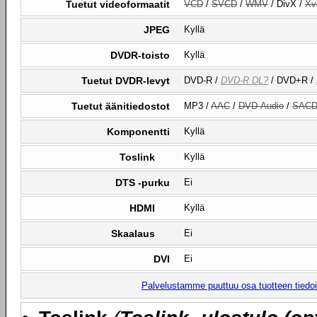
Tuetut videoformaatit
VCD
/
SVCD
/
WMV
/ DivX /
Xv
JPEG
Kyllä
DVDR-toisto
Kyllä
Tuetut DVDR-levyt
DVD-R /
DVD-R DL?
/ DVD+R /
Tuetut äänitiedostot
MP3 /
AAC
/
DVD-Audio
/
SAC
Komponentti
Kyllä
Toslink
Kyllä
DTS -purku
Ei
HDMI
Kyllä
Skaalaus
Ei
DVI
Ei
Palvelustamme puuttuu osa tuotteen tiedois