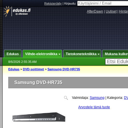
Rekisteröidy
|
Kirjaudu:
AfterDawn
|
Uutiset
|
Hinta
Edukas
Viihde-elektroniikka
Tietokonetekniikka
Mukana kulke
8/6/2026 2:55:35 AM
Edukas
>
DVD-soittimet
>
Samsung DVD-HR735
Samsung DVD-HR735
Valmistaja:
Samsung
| Kategoria:
DV
Arvostele tämä tuote