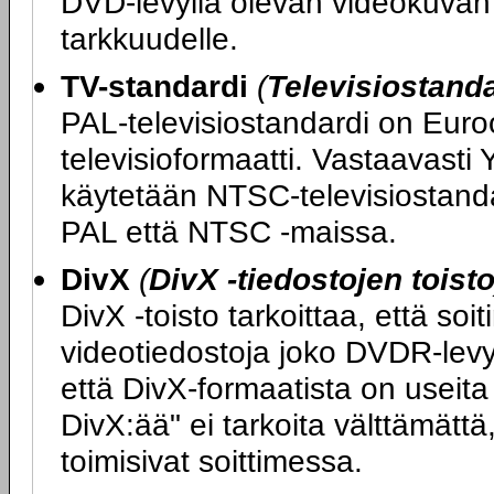
DVD-levyllä olevan videokuvan t
tarkkuudelle.
TV-standardi
(
Televisiostandar
PAL-televisiostandardi on Eur
televisioformaatti. Vastaavast
käytetään NTSC-televisiostandar
PAL että NTSC -maissa.
DivX
(
DivX -tiedostojen toist
DivX -toisto tarkoittaa, että soi
videotiedostoja joko DVDR-levy
että DivX-formaatista on useita e
DivX:ää" ei tarkoita välttämättä
toimisivat soittimessa.