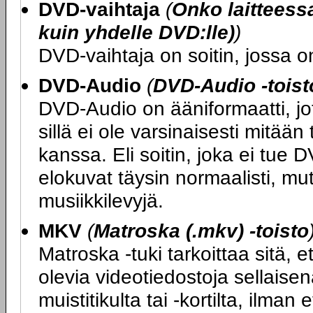
DVD-vaihtaja
(
Onko laitteess
kuin yhdelle DVD:lle)
)
DVD-vaihtaja on soitin, jossa o
DVD-Audio
(
DVD-Audio -toist
DVD-Audio on ääniformaatti, j
sillä ei ole varsinaisesti mitä
kanssa. Eli soitin, joka ei tue D
elokuvat täysin normaalisti, m
musiikkilevyjä.
MKV
(
Matroska (.mkv) -toisto
Matroska -tuki tarkoittaa sitä, 
olevia videotiedostoja sellaisen
muistitikulta tai -kortilta, ilma