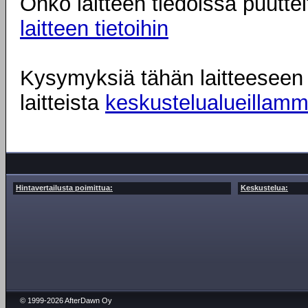
Onko laitteen tiedoissa puuttei
laitteen tietoihin
Kysymyksiä tähän laitteeseen l
laitteista
keskustelualueillam
Hintavertailusta poimittua:
Keskustelua:
© 1999-2026 AfterDawn Oy