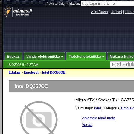
Rekisteröidy
|
Kirjaudu:
AfterDawn
|
Uutiset
|
Hinta
Edukas
Viihde-elektroniikka
Tietokonetekniikka
Mukana kulke
8/9/2026 9:40:37 AM
Edukas
>
Emolevyt
>
Intel DQ35JOE
Intel DQ35JOE
Micro ATX / Socket T / LGA775
Valmistaja:
Intel
| Kategoria:
Emolev
Arvostele tämä tuote
Vertaa