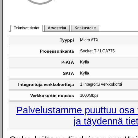
Tekniset tiedot
Arvostelut
Keskustelut
Tyyppi
Micro ATX
Prosessorikanta
Socket T / LGA775
P-ATA
Kyllä
SATA
Kyllä
Integroituja verkkokortteja
1 integroitu verkkokortti
Verkkokortin nopeus
1000Mbps
Palvelustamme puuttuu osa t
ja täydennä tie