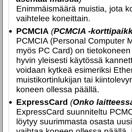
Enimmäismäärä muistia, jota 
vaihtelee koneittain.
PCMCIA
(
PCMCIA -korttipaik
PCMCIA (Personal Computer Me
myös PC Card) on tietokoneen l
hyvin yleisesti käytössä kannet
voidaan kytkeä esimeriksi Ethe
muistikortinlukijan tai kiintolev
koneen ollessa päällä.
ExpressCard
(
Onko laittees
ExpressCard suunniteltu PCMCIA
löytyy suurimmasta osasta uusia
vaihtaa koneen ollessa päällä. 