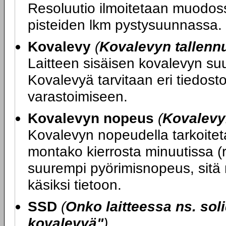
Resoluutio ilmoitetaan muodos
pisteiden lkm pystysuunnassa.
Kovalevy
(
Kovalevyn tallenn
Laitteen sisäisen kovalevyn su
Kovalevyä tarvitaan eri tiedost
varastoimiseen.
Kovalevyn nopeus
(
Kovalevy
Kovalevyn nopeudella tarkoitet
montako kierrosta minuutissa (
suurempi pyörimisnopeus, sitä
käsiksi tietoon.
SSD
(
Onko laitteessa ns. soli
kovalevyä"
)