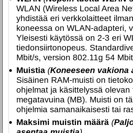
WLAN (Wireless Local Area Netw
yhdistää eri verkkolaitteet ilm
koneessa on WLAN-adapteri, v
Yleisesti käytössä on 2-3 eri W
tiedonsiirtonopeus. Standardiv
Mbit/s, version 802.11g 54 Mbit
Muistia
(
Koneeseen vakiona 
Sisäinen RAM-muisti on tietokon
ohjelmat ja käsittelyssä olevan
megatavuina (MB). Muisti on tär
ohjelmia samanaikaisesti tai ras
Maksimi muistin määrä
(
Palj
asentaa muistia
)