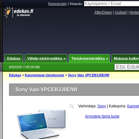
Rekisteröidy
|
Kirjaudu:
AfterDawn
|
Uutiset
|
Hinta
Edukas
Viihde-elektroniikka
Tietokonetekniikka
Mukana kulke
8/9/2026 7:40:09 AM
Edukas
>
Kannettavat tietokoneet
>
Sony Vaio VPCEB3J0E/WI
Sony Vaio VPCEB3J0E/WI
Valmistaja:
Sony
| Kategoria:
Kannet
Arvostele tämä tuote