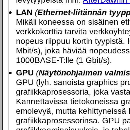
LAN
(
Ethernet-liitännän tyypp
Mikäli koneessa on sisäinen ether
verkkokorttia tarvita verkkoy
nopeus riippuu kortin tyypistä.
Mbit/s), joka häviää nopeudess
1000BASE-T:lle (1 Gbit/s).
GPU
(
Näytönohjaimen valmist
GPU (lyh. sanoista graphics pro
grafiikkaprosessoria, joka vasta
Kannettavissa tietokoneissa graf
emolevyä, mutta kehittyneissä 
grafiikkaprosessorinsa. GPU p