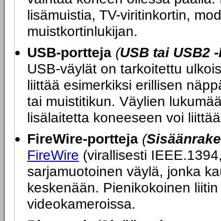
lisämuistia, TV-viritinkortin, 
muistkortinlukijan.
USB-portteja
(
USB tai USB2 -
USB-väylät on tarkoitettu ulkoi
liittää esimerkiksi erillisen nä
tai muistitikun. Väylien lukumää
lisälaitetta koneeseen voi liitt
FireWire-portteja
(
Sisäänrake
FireWire
(virallisesti IEEE.1394
sarjamuotoinen väylä, jonka ka
keskenään. Pienikokoinen liitin 
videokameroissa.