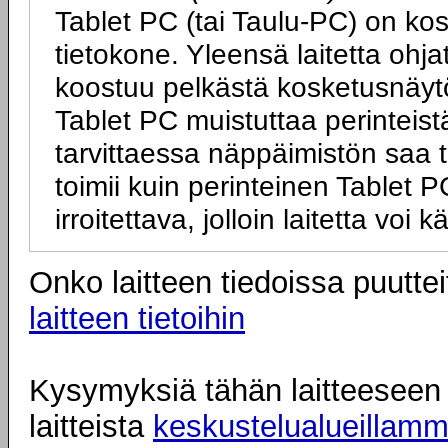
Tablet PC (tai Taulu-PC) on ko
tietokone. Yleensä laitetta ohj
koostuu pelkästä kosketusnäytö
Tablet PC muistuttaa perinteist
tarvittaessa näppäimistön saa tai
toimii kuin perinteinen Tablet
irroitettava, jolloin laitetta vo
Onko laitteen tiedoissa puuttei
laitteen tietoihin
Kysymyksiä tähän laitteeseen l
laitteista
keskustelualueillam