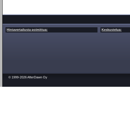
Hintavertailusta poimittua:
Keskustelua:
© 1999-2026 AfterDawn Oy