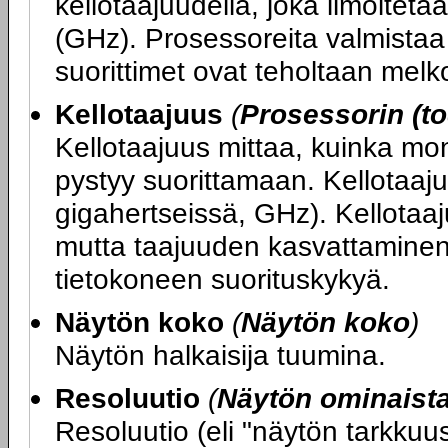
kellotaajuudella, joka ilmoitet
(GHz). Prosessoreita valmistaa 
suorittimet ovat teholtaan melko
Kellotaajuus
(
Prosessorin (to
Kellotaajuus mittaa, kuinka mo
pystyy suorittamaan. Kellotaaju
gigahertseissä, GHz). Kellotaa
mutta taajuuden kasvattaminen
tietokoneen suorituskykyä.
Näytön koko
(
Näytön koko
)
Näytön halkaisija tuumina.
Resoluutio
(
Näytön ominaist
Resoluutio (eli "näytön tarkku