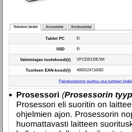
Tekniset tiedot
Arvostelut
Keskustelut
Tablet PC
Ei
SSD
Ei
Valmistajan tuotekoodi(t)
VPCEB3J0E/WI
Tuotteen EAN-koodi(t)
4905524716092
Palvelustamme puuttuu osa tuotteen tiedois
Prosessori
(
Prosessorin tyyp
Prosessori eli suoritin on laitte
ohjelmien ajon. Prosessorin nop
huomattavasti laitteen suoritu