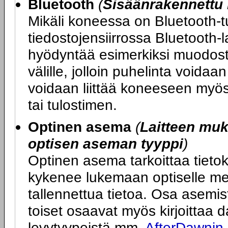
Bluetooth
(
Sisäänrakennettu 
Mikäli koneessa on Bluetooth-tu
tiedostojensiirrossa Bluetooth-l
hyödyntää esimerkiksi muodost
välille, jolloin puhelinta voida
voidaan liittää koneeseen myös 
tai tulostimen.
Optinen asema
(
Laitteen mu
optisen aseman tyyppi
)
Optinen asema tarkoittaa tietok
kykenee lukemaan optiselle med
tallennettua tietoa. Osa asemi
toiset osaavat myös kirjoittaa dat
levytyypeistä mm.
AfterDawnin