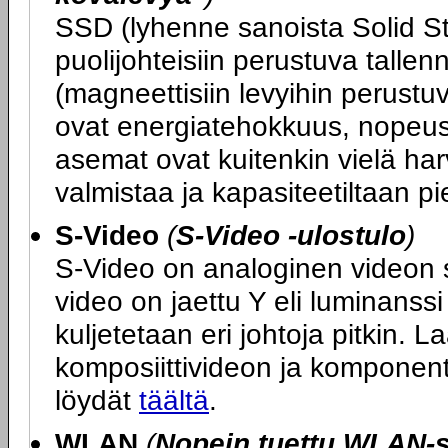
SSD (lyhenne sanoista Solid St
puolijohteisiin perustuva tallen
(magneettisiin levyihin perustu
ovat energiatehokkuus, nopeus
asemat ovat kuitenkin vielä harvin
valmistaa ja kapasiteetiltaan pi
S-Video
(
S-Video -ulostulo
)
S-Video on analoginen videon sii
video on jaettu Y eli luminanssi 
kuljetetaan eri johtoja pitkin. L
komposiittivideon ja komponent
löydät
täältä
.
WLAN
(
Nopein tuettu WLAN-s