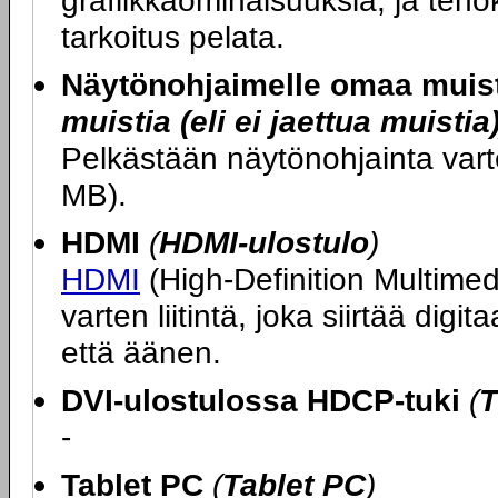
grafiikkaominaisuuksia, ja teh
tarkoitus pelata.
Näytönohjaimelle omaa muis
muistia (eli ei jaettua muistia
Pelkästään näytönohjainta var
MB).
HDMI
(
HDMI-ulostulo
)
HDMI
(High-Definition Multimedi
varten liitintä, joka siirtää di
että äänen.
DVI-ulostulossa HDCP-tuki
(
T
-
Tablet PC
(
Tablet PC
)