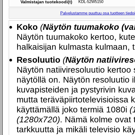
Valmistajan tuotekoodi(t)
KDL-52W5150
Palvelustamme puuttuu osa tuotteen tiedois
Koko
(
Näytön tuumakoko (val
Näytön tuumakoko kertoo, kute
halkaisijan kulmasta kulmaan, 
Resoluutio
(
Näytön natiivires
Näytön natiiviresoluutio kertoo
näytöllä on. Näytön resoluutio 
kuvapisteiden ja pystyrivin ku
mutta teräväpiirtotelevisioissa 
käyttämällä joko termiä 1080i
(
(1280x720)
. Nämä kolme ovat t
tarkkuutta ja mikäli televisio k