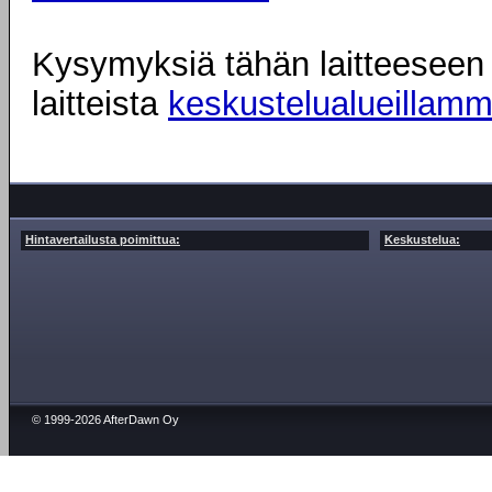
Kysymyksiä tähän laitteeseen l
laitteista
keskustelualueillam
Hintavertailusta poimittua:
Keskustelua:
© 1999-2026 AfterDawn Oy