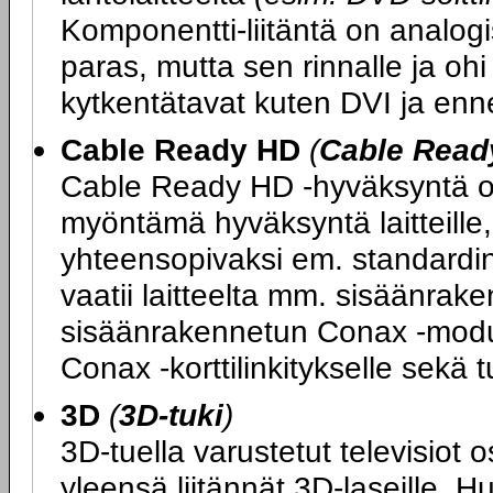
Komponentti-liitäntä on analogi
paras, mutta sen rinnalle ja ohi
kytkentätavat kuten DVI ja enn
Cable Ready HD
(
Cable Read
Cable Ready HD -hyväksyntä on
myöntämä hyväksyntä laitteille, 
yhteensopivaksi em. standard
vaatii laitteelta mm. sisäänrake
sisäänrakennetun Conax -moduul
Conax -korttilinkitykselle sek
3D
(
3D-tuki
)
3D-tuella varustetut televisiot 
yleensä liitännät 3D-laseille. H