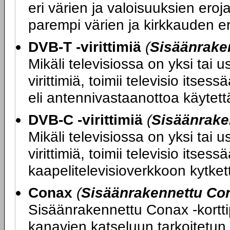
eri värien ja valoisuuksien ero
parempi värien ja kirkkauden er
DVB-T -virittimiä
(
Sisäänraken
Mikäli televisiossa on yksi tai
virittimiä, toimii televisio its
eli antennivastaanottoa käytettäe
DVB-C -virittimiä
(
Sisäänrake
Mikäli televisiossa on yksi tai
virittimiä, toimii televisio itse
kaapelitelevisioverkkoon kytketty
Conax
(
Sisäänrakennettu Con
Sisäänrakennettu Conax -kortti
kanavien katseluun tarkoitetun 