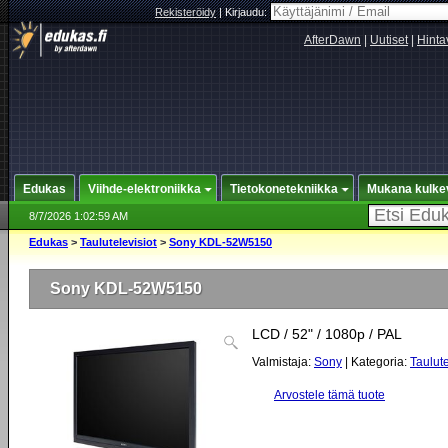
Rekisteröidy
|
Kirjaudu:
AfterDawn
|
Uutiset
|
Hinta
Edukas
Viihde-elektroniikka
Tietokonetekniikka
Mukana kulke
8/7/2026 1:02:59 AM
Edukas
>
Taulutelevisiot
>
Sony KDL-52W5150
Sony KDL-52W5150
LCD / 52" / 1080p / PAL
Valmistaja:
Sony
| Kategoria:
Taulute
Arvostele tämä tuote