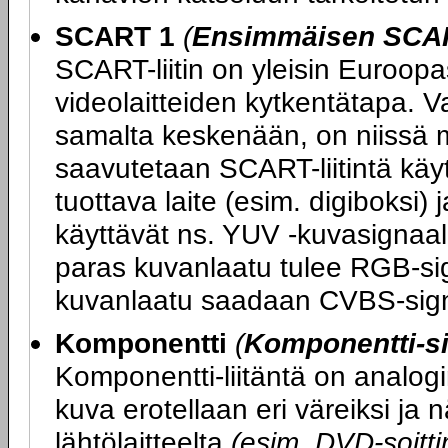
SCART 1
(
Ensimmäisen SCART
SCART-liitin on yleisin Euroopas
videolaitteiden kytkentätapa. V
samalta keskenään, on niissä m
saavutetaan SCART-liitintä kä
tuottava laite (esim. digiboksi) 
käyttävät ns. YUV -kuvasignaali
paras kuvanlaatu tulee RGB-sig
kuvanlaatu saadaan CVBS-sign
Komponentti
(
Komponentti-si
Komponentti-liitäntä on analogi
kuva erotellaan eri väreiksi ja
lähtölaitteelta
(esim. DVD-soittim