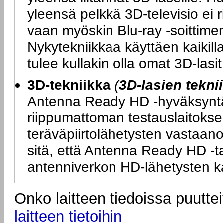
yleensä pelkkä 3D-televisio ei 
vaan myöskin Blu-ray -soittimen
Nykytekniikkaa käyttäen kaikilla
tulee kullakin olla omat 3D-las
3D-tekniikka
(
3D-lasien tekni
Antenna Ready HD -hyväksyntä ta
riippumattoman testauslaitokse
teräväpiirtolähetysten vastaano
sitä, että Antenna Ready HD -tarr
antenniverkon HD-lähetysten k
Onko laitteen tiedoissa puuttei
laitteen tietoihin