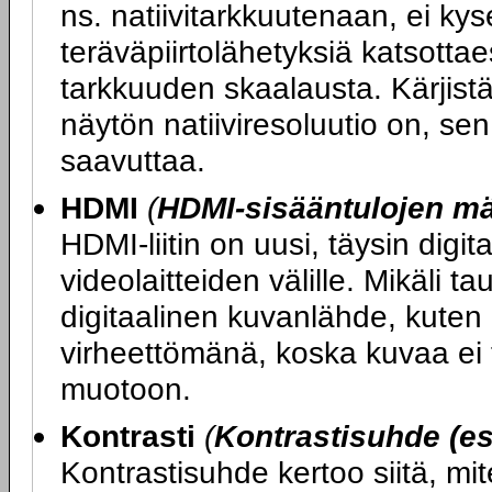
ns. natiivitarkkuutenaan, ei kys
teräväpiirtolähetyksiä katsott
tarkkuuden skaalausta. Kärjist
näytön natiiviresoluutio on, se
saavuttaa.
HDMI
(
HDMI-sisääntulojen m
HDMI-liitin on uusi, täysin digit
videolaitteiden välille. Mikäli ta
digitaalinen kuvanlähde, kuten 
virheettömänä, koska kuvaa ei t
muotoon.
Kontrasti
(
Kontrastisuhde (es
Kontrastisuhde kertoo siitä, mi