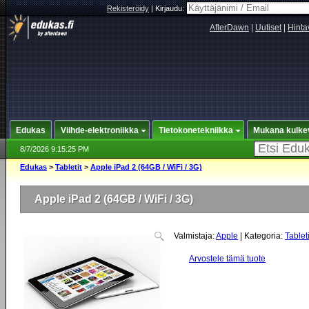
Rekisteröidy
|
Kirjaudu:
AfterDawn
|
Uutiset
|
Hinta
Edukas
Viihde-elektroniikka
Tietokonetekniikka
Mukana kulke
8/7/2026 9:15:25 PM
Edukas
>
Tabletit
>
Apple iPad 2 (64GB / WiFi / 3G)
Apple iPad 2 (64GB / WiFi / 3G)
Valmistaja:
Apple
| Kategoria:
Tableti
Arvostele tämä tuote