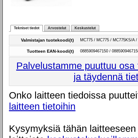
Tekniset tiedot
Arvostelut
Keskustelut
Valmistajan tuotekoodi(t)
MC775 / MC775 / MC775KS/A /
Tuotteen EAN-koodi(t)
0885909467150 / 088590946715
Palvelustamme puuttuu osa t
ja täydennä tie
Onko laitteen tiedoissa puuttei
laitteen tietoihin
Kysymyksiä tähän laitteeseen l