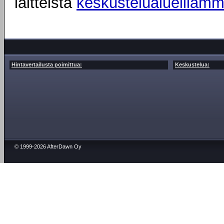
laitteista
keskustelualueillam
Hintavertailusta poimittua:
Keskustelua:
© 1999-2026 AfterDawn Oy