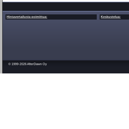
Hintavertailusta poimittua:
Keskustelua:
© 1999-2026 AfterDawn Oy