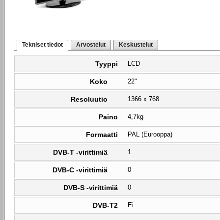
Tekniset tiedot
Arvostelut
Keskustelut
Tyyppi
LCD
Koko
22"
Resoluutio
1366 x 768
Paino
4,7kg
Formaatti
PAL (Eurooppa)
DVB-T -virittimiä
1
DVB-C -virittimiä
0
DVB-S -virittimiä
0
DVB-T2
Ei