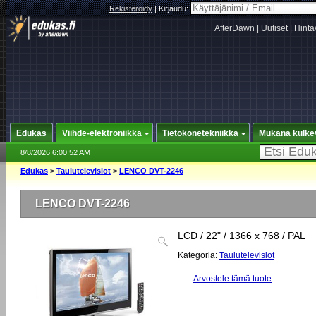
Rekisteröidy
|
Kirjaudu:
AfterDawn
|
Uutiset
|
Hinta
Edukas
Viihde-elektroniikka
Tietokonetekniikka
Mukana kulke
8/8/2026 6:00:52 AM
Edukas
>
Taulutelevisiot
>
LENCO DVT-2246
LENCO DVT-2246
LCD / 22" / 1366 x 768 / PAL
Kategoria:
Taulutelevisiot
Arvostele tämä tuote