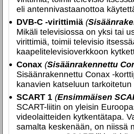
eli antennivastaanottoa käytettäe
DVB-C -virittimiä
(
Sisäänrake
Mikäli televisiossa on yksi tai
virittimiä, toimii televisio itse
kaapelitelevisioverkkoon kytketty
Conax
(
Sisäänrakennettu Con
Sisäänrakennettu Conax -kortti
kanavien katseluun tarkoitetun 
SCART 1
(
Ensimmäisen SCART
SCART-liitin on yleisin Euroopas
videolaitteiden kytkentätapa. V
samalta keskenään, on niissä m