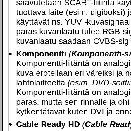
saavutetaan SCART-liitintä kä
tuottava laite (esim. digiboksi) 
käyttävät ns. YUV -kuvasignaali
paras kuvanlaatu tulee RGB-sig
kuvanlaatu saadaan CVBS-sign
Komponentti
(
Komponentti-si
Komponentti-liitäntä on analogi
kuva erotellaan eri väreiksi ja
lähtölaitteelta
(esim. DVD-soittim
Komponentti-liitäntä on analogi
paras, mutta sen rinnalle ja ohi
kytkentätavat kuten DVI ja enn
Cable Ready HD
(
Cable Read