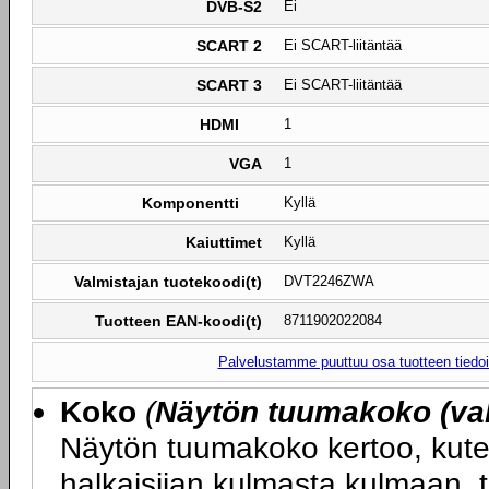
DVB-S2
Ei
SCART 2
Ei SCART-liitäntää
SCART 3
Ei SCART-liitäntää
HDMI
1
VGA
1
Komponentti
Kyllä
Kaiuttimet
Kyllä
Valmistajan tuotekoodi(t)
DVT2246ZWA
Tuotteen EAN-koodi(t)
8711902022084
Palvelustamme puuttuu osa tuotteen tiedois
Koko
(
Näytön tuumakoko (val
Näytön tuumakoko kertoo, kute
halkaisijan kulmasta kulmaan, 