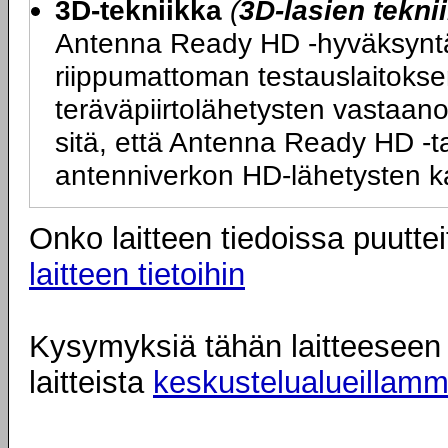
3D-tekniikka
(
3D-lasien tekni
Antenna Ready HD -hyväksyntä ta
riippumattoman testauslaitokse
teräväpiirtolähetysten vastaano
sitä, että Antenna Ready HD -tarr
antenniverkon HD-lähetysten k
Onko laitteen tiedoissa puuttei
laitteen tietoihin
Kysymyksiä tähän laitteeseen l
laitteista
keskustelualueillam