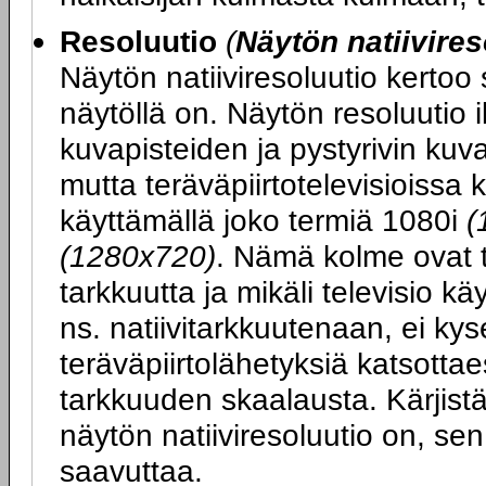
Resoluutio
(
Näytön natiivires
Näytön natiiviresoluutio kertoo
näytöllä on. Näytön resoluutio 
kuvapisteiden ja pystyrivin ku
mutta teräväpiirtotelevisioissa 
käyttämällä joko termiä 1080i
(
(1280x720)
. Nämä kolme ovat t
tarkkuutta ja mikäli televisio k
ns. natiivitarkkuutenaan, ei kys
teräväpiirtolähetyksiä katsott
tarkkuuden skaalausta. Kärjist
näytön natiiviresoluutio on, se
saavuttaa.