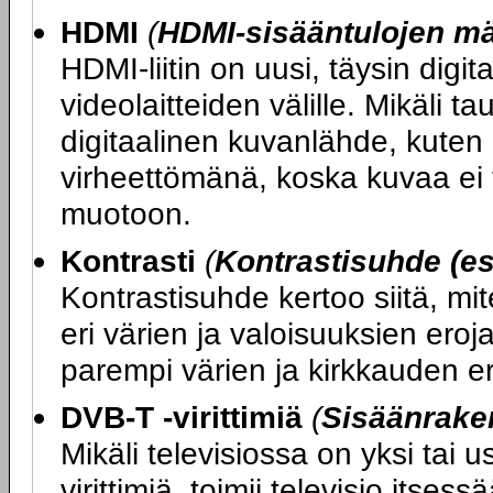
HDMI
(
HDMI-sisääntulojen m
HDMI-liitin on uusi, täysin digit
videolaitteiden välille. Mikäli ta
digitaalinen kuvanlähde, kuten 
virheettömänä, koska kuvaa ei t
muotoon.
Kontrasti
(
Kontrastisuhde (es
Kontrastisuhde kertoo siitä, mi
eri värien ja valoisuuksien ero
parempi värien ja kirkkauden er
DVB-T -virittimiä
(
Sisäänraken
Mikäli televisiossa on yksi tai
virittimiä, toimii televisio its