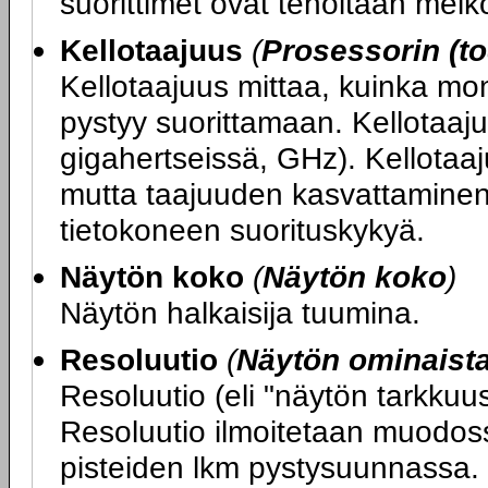
suorittimet ovat teholtaan melko
Kellotaajuus
(
Prosessorin (to
Kellotaajuus mittaa, kuinka mo
pystyy suorittamaan. Kellotaaju
gigahertseissä, GHz). Kellotaa
mutta taajuuden kasvattaminen
tietokoneen suorituskykyä.
Näytön koko
(
Näytön koko
)
Näytön halkaisija tuumina.
Resoluutio
(
Näytön ominaist
Resoluutio (eli "näytön tarkku
Resoluutio ilmoitetaan muodos
pisteiden lkm pystysuunnassa.