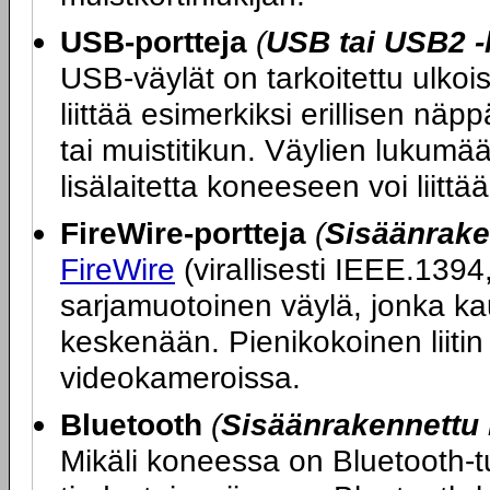
USB-portteja
(
USB tai USB2 -
USB-väylät on tarkoitettu ulkoi
liittää esimerkiksi erillisen nä
tai muistitikun. Väylien lukumää
lisälaitetta koneeseen voi liitt
FireWire-portteja
(
Sisäänrake
FireWire
(virallisesti IEEE.1394
sarjamuotoinen väylä, jonka ka
keskenään. Pienikokoinen liitin 
videokameroissa.
Bluetooth
(
Sisäänrakennettu 
Mikäli koneessa on Bluetooth-tu