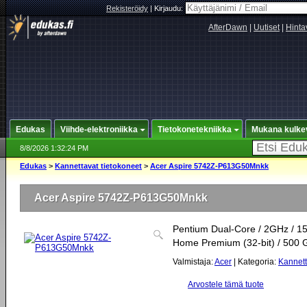
Rekisteröidy
|
Kirjaudu:
AfterDawn
|
Uutiset
|
Hinta
Edukas
Viihde-elektroniikka
Tietokonetekniikka
Mukana kulke
8/8/2026 1:32:24 PM
Edukas
>
Kannettavat tietokoneet
>
Acer Aspire 5742Z-P613G50Mnkk
Acer Aspire 5742Z-P613G50Mnkk
Pentium Dual-Core / 2GHz / 15
Home Premium (32-bit) / 500 
Valmistaja:
Acer
| Kategoria:
Kannett
Arvostele tämä tuote