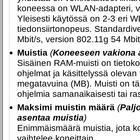
koneessa on WLAN-adapteri, v
Yleisesti käytössä on 2-3 eri W
tiedonsiirtonopeus. Standardiv
Mbit/s, version 802.11g 54 Mbit
Muistia
(
Koneeseen vakiona 
Sisäinen RAM-muisti on tietokon
ohjelmat ja käsittelyssä olevan
megatavuina (MB). Muisti on tär
ohjelmia samanaikaisesti tai ras
Maksimi muistin määrä
(
Palj
asentaa muistia
)
Enimmäismäärä muistia, jota 
vaihtelee koneittain.