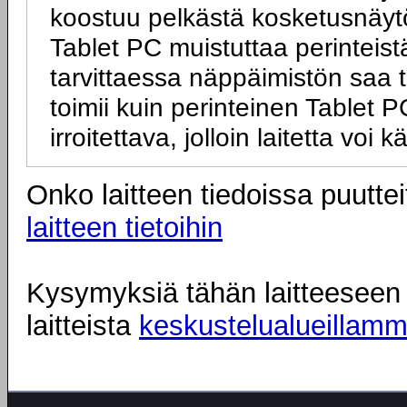
koostuu pelkästä kosketusnäytö
Tablet PC muistuttaa perinteist
tarvittaessa näppäimistön saa tai
toimii kuin perinteinen Tablet
irroitettava, jolloin laitetta vo
Onko laitteen tiedoissa puuttei
laitteen tietoihin
Kysymyksiä tähän laitteeseen l
laitteista
keskustelualueillam