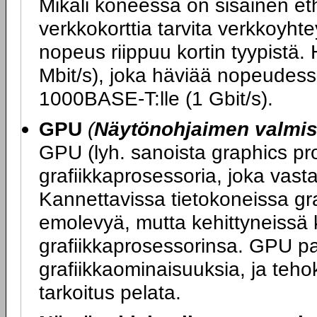
Mikäli koneessa on sisäinen ether
verkkokorttia tarvita verkkoy
nopeus riippuu kortin tyypistä.
Mbit/s), joka häviää nopeudess
1000BASE-T:lle (1 Gbit/s).
GPU
(
Näytönohjaimen valmist
GPU (lyh. sanoista graphics pro
grafiikkaprosessoria, joka vasta
Kannettavissa tietokoneissa graf
emolevyä, mutta kehittyneissä 
grafiikkaprosessorinsa. GPU p
grafiikkaominaisuuksia, ja teh
tarkoitus pelata.