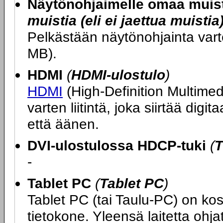
Näytönohjaimelle omaa muis
muistia (eli ei jaettua muistia
Pelkästään näytönohjainta var
MB).
HDMI
(
HDMI-ulostulo
)
HDMI
(High-Definition Multimedi
varten liitintä, joka siirtää di
että äänen.
DVI-ulostulossa HDCP-tuki
(
T
-
Tablet PC
(
Tablet PC
)
Tablet PC (tai Taulu-PC) on ko
tietokone. Yleensä laitetta ohj