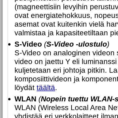
(magneettisiin levyihin perustu
ovat energiatehokkuus, nopeus
asemat ovat kuitenkin vielä harvin
valmistaa ja kapasiteetiltaan pi
S-Video
(
S-Video -ulostulo
)
S-Video on analoginen videon sii
video on jaettu Y eli luminanssi 
kuljetetaan eri johtoja pitkin. L
komposiittivideon ja komponent
löydät
täältä
.
WLAN
(
Nopein tuettu WLAN-s
WLAN (Wireless Local Area Netw
yhdistää eri verkkolaitteet ilm