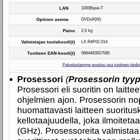
LAN
1000Base-T
Optinen asema
DVD±R(W)
Paino
2,6 kg
Valmistajan tuotekoodi(t)
LX.R4P02.014
Tuotteen EAN-koodi(t)
0884483557585
Palvelustamme puuttuu osa tuotteen tiedois
Prosessori
(
Prosessorin tyyp
Prosessori eli suoritin on laitte
ohjelmien ajon. Prosessorin nop
huomattavasti laitteen suoritu
kellotaajuudella, joka ilmoitet
(GHz). Prosessoreita valmistaa 