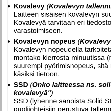
Kovalevy
(
Kovalevyn tallenn
Laitteen sisäisen kovalevyn su
Kovalevyä tarvitaan eri tiedost
varastoimiseen.
Kovalevyn nopeus
(
Kovalevy
Kovalevyn nopeudella tarkoitet
montako kierrosta minuutissa (
suurempi pyörimisnopeus, sitä
käsiksi tietoon.
SSD
(
Onko laitteessa ns. soli
kovalevyä"
)
SSD (lyhenne sanoista Solid St
puolijohteisiin perustuva tallen