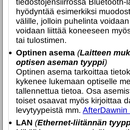
tiedostojensiirrossa Bluetooth-l
hyödyntää esimerkiksi muodost
välille, jolloin puhelinta voida
voidaan liittää koneeseen myös 
tai tulostimen.
Optinen asema
(
Laitteen mu
optisen aseman tyyppi
)
Optinen asema tarkoittaa tietok
kykenee lukemaan optiselle med
tallennettua tietoa. Osa asemi
toiset osaavat myös kirjoittaa dat
levytyypeistä mm.
AfterDawnin
LAN
(
Ethernet-liitännän tyypp