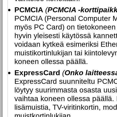
PCMCIA
(
PCMCIA -korttipaik
PCMCIA (Personal Computer Me
myös PC Card) on tietokoneen l
hyvin yleisesti käytössä kannet
voidaan kytkeä esimeriksi Ethe
muistikortinlukijan tai kiintolev
koneen ollessa päällä.
ExpressCard
(
Onko laittees
ExpressCard suunniteltu PCMCIA
löytyy suurimmasta osasta uusia
vaihtaa koneen ollessa päällä. 
lisämuistia, TV-viritinkortin, 
muistkortinlukijan.