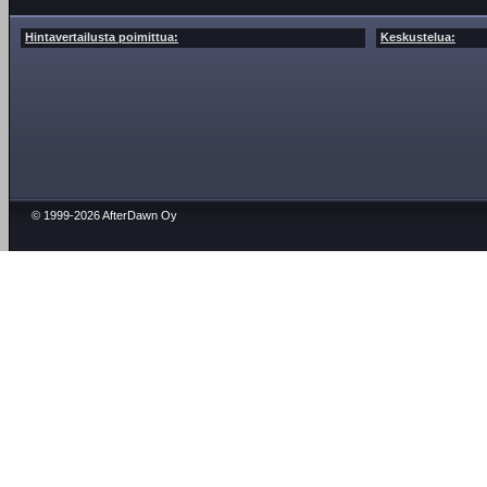
Hintavertailusta poimittua:
Keskustelua:
© 1999-2026 AfterDawn Oy