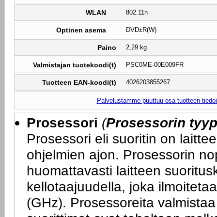
WLAN
802.11n
Optinen asema
DVD±R(W)
Paino
2,29 kg
Valmistajan tuotekoodi(t)
PSC0ME-00E009FR
Tuotteen EAN-koodi(t)
4026203855267
Palvelustamme puuttuu osa tuotteen tiedois
Prosessori
(
Prosessorin tyyp
Prosessori eli suoritin on laitte
ohjelmien ajon. Prosessorin nop
huomattavasti laitteen suoritu
kellotaajuudella, joka ilmoitet
(GHz). Prosessoreita valmistaa 