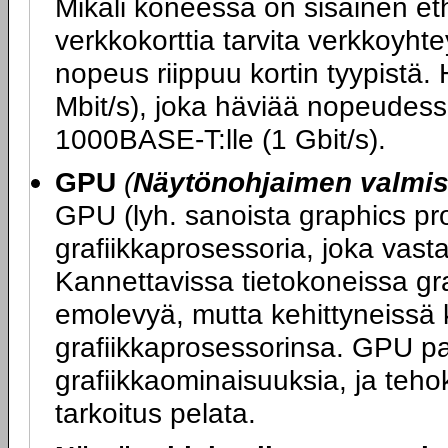
Mikäli koneessa on sisäinen ether
verkkokorttia tarvita verkkoy
nopeus riippuu kortin tyypistä.
Mbit/s), joka häviää nopeudess
1000BASE-T:lle (1 Gbit/s).
GPU
(
Näytönohjaimen valmist
GPU (lyh. sanoista graphics pro
grafiikkaprosessoria, joka vasta
Kannettavissa tietokoneissa graf
emolevyä, mutta kehittyneissä 
grafiikkaprosessorinsa. GPU p
grafiikkaominaisuuksia, ja teh
tarkoitus pelata.