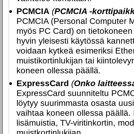
PCMCIA
(
PCMCIA -korttipaik
PCMCIA (Personal Computer Me
myös PC Card) on tietokoneen l
hyvin yleisesti käytössä kannet
voidaan kytkeä esimeriksi Ethe
muistikortinlukijan tai kiintolev
koneen ollessa päällä.
ExpressCard
(
Onko laittees
ExpressCard suunniteltu PCMCIA
löytyy suurimmasta osasta uusia
vaihtaa koneen ollessa päällä. 
lisämuistia, TV-viritinkortin, 
muistkortinlukijan.