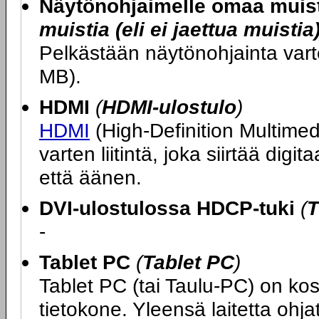
Näytönohjaimelle omaa muis
muistia (eli ei jaettua muistia
Pelkästään näytönohjainta var
MB).
HDMI
(
HDMI-ulostulo
)
HDMI
(High-Definition Multimedi
varten liitintä, joka siirtää di
että äänen.
DVI-ulostulossa HDCP-tuki
(
T
-
Tablet PC
(
Tablet PC
)
Tablet PC (tai Taulu-PC) on ko
tietokone. Yleensä laitetta ohj