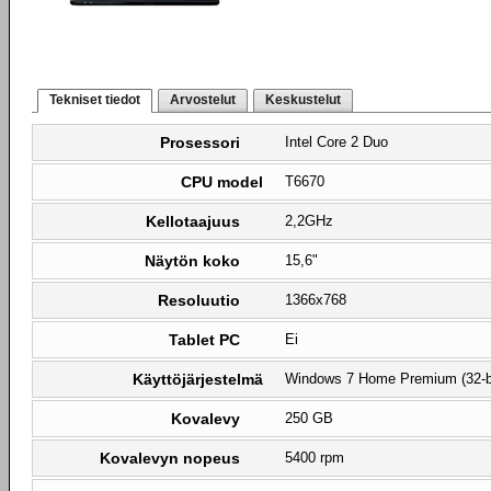
Tekniset tiedot
Arvostelut
Keskustelut
Prosessori
Intel Core 2 Duo
CPU model
T6670
Kellotaajuus
2,2GHz
Näytön koko
15,6"
Resoluutio
1366x768
Tablet PC
Ei
Käyttöjärjestelmä
Windows 7 Home Premium (32-b
Kovalevy
250 GB
Kovalevyn nopeus
5400 rpm