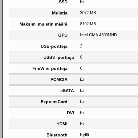
SSD
Ei
Muistia
3072 MB
Maksimi muistin määrä
8192 MB
GPU
Intel GMA 4500MHD
USB-portteja
2
USB3 -portteja
0
FireWire-portteja
0
PCMCIA
Ei
eSATA
Ei
ExpressCard
Ei
DVI
Ei
HDMI
Ei
Bluetooth
Kyllä