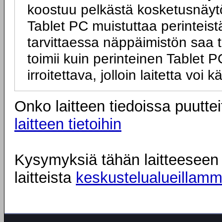
koostuu pelkästä kosketusnäytö
Tablet PC muistuttaa perinteist
tarvittaessa näppäimistön saa tai
toimii kuin perinteinen Tablet
irroitettava, jolloin laitetta vo
Onko laitteen tiedoissa puuttei
laitteen tietoihin
Kysymyksiä tähän laitteeseen l
laitteista
keskustelualueillam