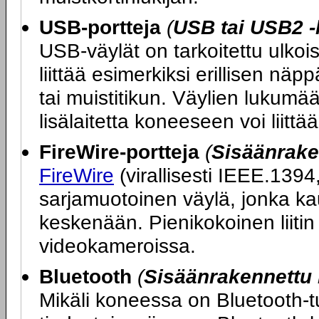
USB-portteja
(
USB tai USB2 -
USB-väylät on tarkoitettu ulkoi
liittää esimerkiksi erillisen nä
tai muistitikun. Väylien lukumää
lisälaitetta koneeseen voi liitt
FireWire-portteja
(
Sisäänrake
FireWire
(virallisesti IEEE.1394
sarjamuotoinen väylä, jonka ka
keskenään. Pienikokoinen liitin 
videokameroissa.
Bluetooth
(
Sisäänrakennettu 
Mikäli koneessa on Bluetooth-tu