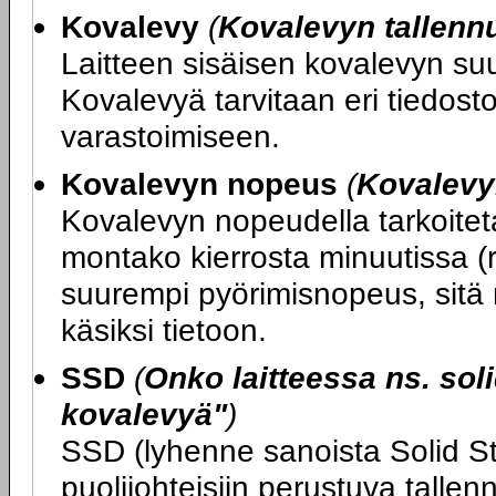
Kovalevy
(
Kovalevyn tallenn
Laitteen sisäisen kovalevyn su
Kovalevyä tarvitaan eri tiedost
varastoimiseen.
Kovalevyn nopeus
(
Kovalevy
Kovalevyn nopeudella tarkoitet
montako kierrosta minuutissa (
suurempi pyörimisnopeus, sitä
käsiksi tietoon.
SSD
(
Onko laitteessa ns. soli
kovalevyä"
)
SSD (lyhenne sanoista Solid St
puolijohteisiin perustuva tallen