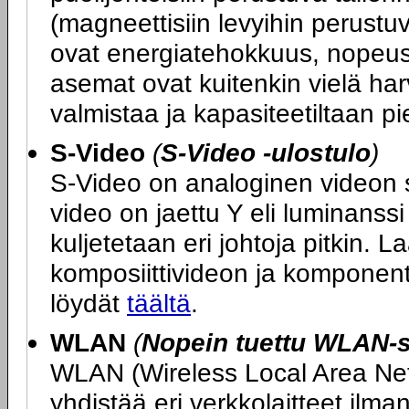
(magneettisiin levyihin perustu
ovat energiatehokkuus, nopeus
asemat ovat kuitenkin vielä harvin
valmistaa ja kapasiteetiltaan pi
S-Video
(
S-Video -ulostulo
)
S-Video on analoginen videon sii
video on jaettu Y eli luminanssi 
kuljetetaan eri johtoja pitkin. L
komposiittivideon ja komponent
löydät
täältä
.
WLAN
(
Nopein tuettu WLAN-s
WLAN (Wireless Local Area Netw
yhdistää eri verkkolaitteet ilm