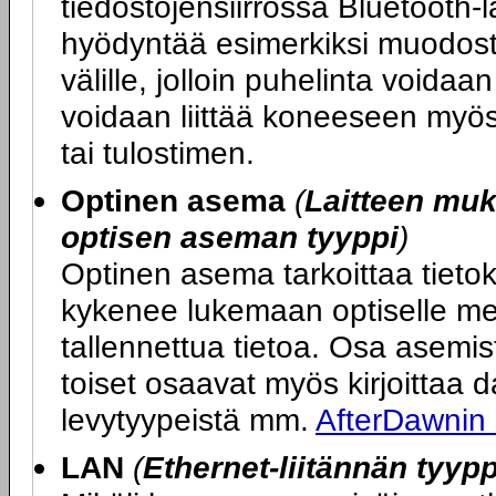
tiedostojensiirrossa Bluetooth-l
hyödyntää esimerkiksi muodost
välille, jolloin puhelinta voida
voidaan liittää koneeseen myös 
tai tulostimen.
Optinen asema
(
Laitteen mu
optisen aseman tyyppi
)
Optinen asema tarkoittaa tietok
kykenee lukemaan optiselle med
tallennettua tietoa. Osa asemi
toiset osaavat myös kirjoittaa dat
levytyypeistä mm.
AfterDawnin
LAN
(
Ethernet-liitännän tyypp