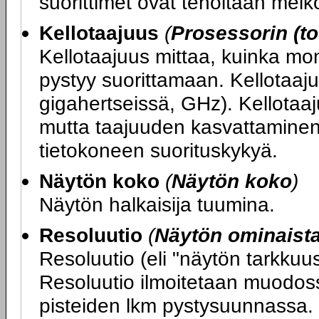
suorittimet ovat teholtaan melko
Kellotaajuus
(
Prosessorin (to
Kellotaajuus mittaa, kuinka mo
pystyy suorittamaan. Kellotaaju
gigahertseissä, GHz). Kellotaa
mutta taajuuden kasvattaminen
tietokoneen suorituskykyä.
Näytön koko
(
Näytön koko
)
Näytön halkaisija tuumina.
Resoluutio
(
Näytön ominaist
Resoluutio (eli "näytön tarkku
Resoluutio ilmoitetaan muodos
pisteiden lkm pystysuunnassa.