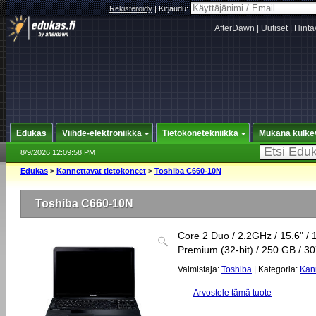
Rekisteröidy
|
Kirjaudu:
AfterDawn
|
Uutiset
|
Hinta
Edukas
Viihde-elektroniikka
Tietokonetekniikka
Mukana kulke
8/9/2026 12:09:58 PM
Edukas
>
Kannettavat tietokoneet
>
Toshiba C660-10N
Toshiba C660-10N
Core 2 Duo / 2.2GHz / 15.6" 
Premium (32-bit) / 250 GB / 3
Valmistaja:
Toshiba
| Kategoria:
Kann
Arvostele tämä tuote