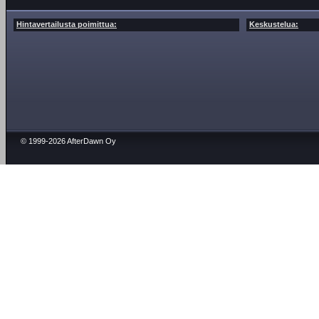
Hintavertailusta poimittua:
Keskustelua:
© 1999-2026 AfterDawn Oy