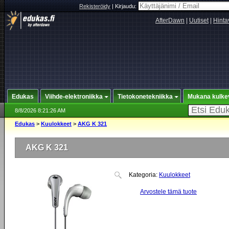
Rekisteröidy
|
Kirjaudu:
AfterDawn
|
Uutiset
|
Hinta
Edukas
Viihde-elektroniikka
Tietokonetekniikka
Mukana kulke
8/8/2026 8:21:26 AM
Edukas
>
Kuulokkeet
>
AKG K 321
AKG K 321
Kategoria:
Kuulokkeet
Arvostele tämä tuote