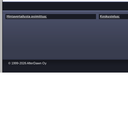
Hintavertailusta poimittua:
Keskustelua:
© 1999-2026 AfterDawn Oy