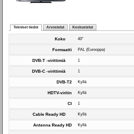
Tekniset tiedot
Arvostelut
Keskustelut
Koko
40"
Formaatti
PAL (Eurooppa)
DVB-T -virittimiä
1
DVB-C -virittimiä
1
DVB-T2
Kyllä
HDTV-viritin
Kyllä
CI
1
Cable Ready HD
Kyllä
Antenna Ready HD
Kyllä