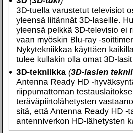
3D
(
3D-tuki
)
3D-tuella varustetut televisiot 
yleensä liitännät 3D-laseille. H
yleensä pelkkä 3D-televisio ei 
vaan myöskin Blu-ray -soittimen
Nykytekniikkaa käyttäen kaikilla
tulee kullakin olla omat 3D-las
3D-tekniikka
(
3D-lasien tekni
Antenna Ready HD -hyväksyntä ta
riippumattoman testauslaitokse
teräväpiirtolähetysten vastaano
sitä, että Antenna Ready HD -tarr
antenniverkon HD-lähetysten k