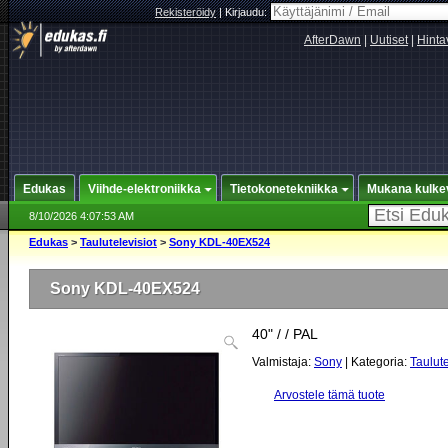
Rekisteröidy
|
Kirjaudu:
AfterDawn
|
Uutiset
|
Hinta
Edukas
Viihde-elektroniikka
Tietokonetekniikka
Mukana kulke
8/10/2026 4:07:53 AM
Edukas
>
Taulutelevisiot
>
Sony KDL-40EX524
Sony KDL-40EX524
40" / / PAL
Valmistaja:
Sony
| Kategoria:
Taulute
Arvostele tämä tuote