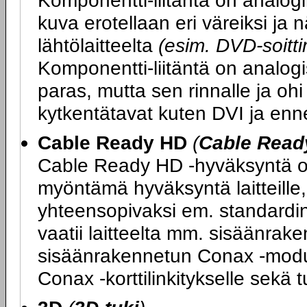
Komponentti-liitäntä on analogi
kuva erotellaan eri väreiksi ja
lähtölaitteelta
(esim. DVD-soittim
Komponentti-liitäntä on analogi
paras, mutta sen rinnalle ja ohi
kytkentätavat kuten DVI ja enn
Cable Ready HD
(
Cable Read
Cable Ready HD -hyväksyntä on
myöntämä hyväksyntä laitteille, 
yhteensopivaksi em. standard
vaatii laitteelta mm. sisäänrake
sisäänrakennetun Conax -moduul
Conax -korttilinkitykselle sek