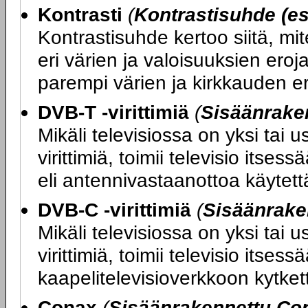
Kontrasti
(
Kontrastisuhde (es
Kontrastisuhde kertoo siitä, mi
eri värien ja valoisuuksien ero
parempi värien ja kirkkauden er
DVB-T -virittimiä
(
Sisäänraken
Mikäli televisiossa on yksi tai
virittimiä, toimii televisio its
eli antennivastaanottoa käytettäe
DVB-C -virittimiä
(
Sisäänrake
Mikäli televisiossa on yksi tai
virittimiä, toimii televisio itse
kaapelitelevisioverkkoon kytketty
Conax
(
Sisäänrakennettu Con