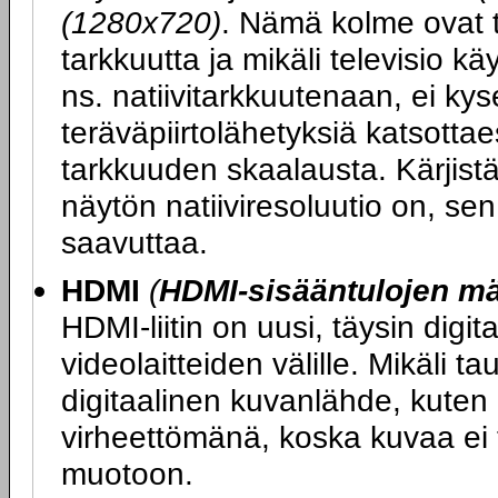
(1280x720)
. Nämä kolme ovat t
tarkkuutta ja mikäli televisio k
ns. natiivitarkkuutenaan, ei kys
teräväpiirtolähetyksiä katsott
tarkkuuden skaalausta. Kärjist
näytön natiiviresoluutio on, se
saavuttaa.
HDMI
(
HDMI-sisääntulojen m
HDMI-liitin on uusi, täysin digit
videolaitteiden välille. Mikäli ta
digitaalinen kuvanlähde, kuten 
virheettömänä, koska kuvaa ei t
muotoon.