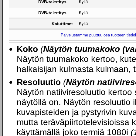
DVB-tekstitys
Kyllä
DVB-tekstitys
Kyllä
Kaiuttimet
Kyllä
Palvelustamme puuttuu osa tuotteen tiedois
Koko
(
Näytön tuumakoko (val
Näytön tuumakoko kertoo, kute
halkaisijan kulmasta kulmaan, 
Resoluutio
(
Näytön natiivires
Näytön natiiviresoluutio kertoo
näytöllä on. Näytön resoluutio 
kuvapisteiden ja pystyrivin ku
mutta teräväpiirtotelevisioissa 
käyttämällä joko termiä 1080i
(