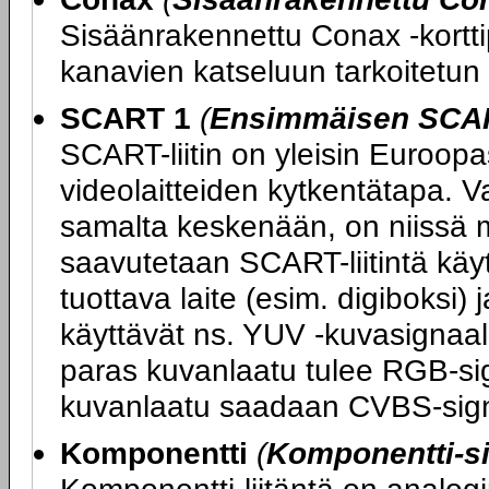
Sisäänrakennettu Conax -kortti
kanavien katseluun tarkoitetun 
SCART 1
(
Ensimmäisen SCART
SCART-liitin on yleisin Euroopas
videolaitteiden kytkentätapa. V
samalta keskenään, on niissä m
saavutetaan SCART-liitintä kä
tuottava laite (esim. digiboksi) 
käyttävät ns. YUV -kuvasignaali
paras kuvanlaatu tulee RGB-sig
kuvanlaatu saadaan CVBS-sign
Komponentti
(
Komponentti-si