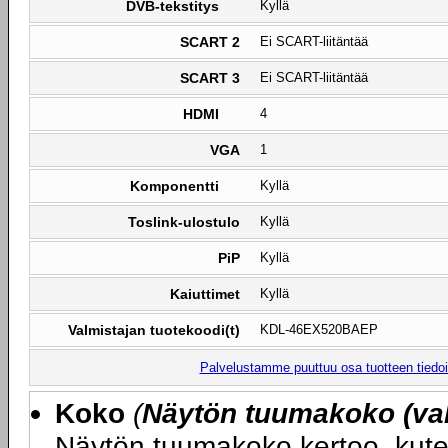
DVB-tekstitys
Kyllä
SCART 2
Ei SCART-liitäntää
SCART 3
Ei SCART-liitäntää
HDMI
4
VGA
1
Komponentti
Kyllä
Toslink-ulostulo
Kyllä
PiP
Kyllä
Kaiuttimet
Kyllä
Valmistajan tuotekoodi(t)
KDL-46EX520BAEP
Palvelustamme puuttuu osa tuotteen tiedois
Koko
(
Näytön tuumakoko (val
Näytön tuumakoko kertoo, kute