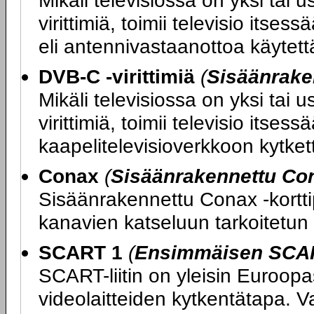
Mikäli televisiossa on yksi tai
virittimiä, toimii televisio its
eli antennivastaanottoa käytettäe
DVB-C -virittimiä
(
Sisäänrake
Mikäli televisiossa on yksi tai
virittimiä, toimii televisio itse
kaapelitelevisioverkkoon kytketty
Conax
(
Sisäänrakennettu Con
Sisäänrakennettu Conax -kortti
kanavien katseluun tarkoitetun 
SCART 1
(
Ensimmäisen SCART
SCART-liitin on yleisin Euroopas
videolaitteiden kytkentätapa. V