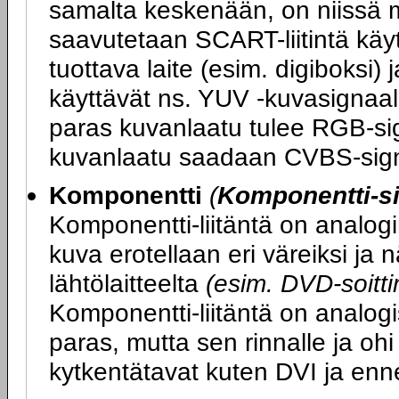
samalta keskenään, on niissä m
saavutetaan SCART-liitintä kä
tuottava laite (esim. digiboksi) 
käyttävät ns. YUV -kuvasignaali
paras kuvanlaatu tulee RGB-sig
kuvanlaatu saadaan CVBS-sign
Komponentti
(
Komponentti-si
Komponentti-liitäntä on analogi
kuva erotellaan eri väreiksi ja
lähtölaitteelta
(esim. DVD-soittim
Komponentti-liitäntä on analogi
paras, mutta sen rinnalle ja ohi
kytkentätavat kuten DVI ja enn