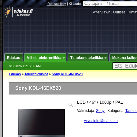
Rekisteröidy
|
Kirjaudu:
AfterDawn
|
Uutiset
|
Hinta
Edukas
Viihde-elektroniikka
Tietokonetekniikka
Mukana kulke
8/8/2026 11:18:56 AM
Edukas
>
Taulutelevisiot
>
Sony KDL-46EX520
Sony KDL-46EX520
LCD / 46" / 1080p / PAL
Valmistaja:
Sony
| Kategoria:
Taulute
Arvostele tämä tuote