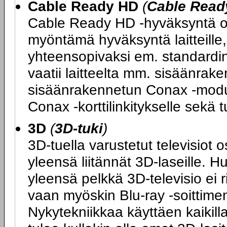
Cable Ready HD
(
Cable Read
Cable Ready HD -hyväksyntä on
myöntämä hyväksyntä laitteille, 
yhteensopivaksi em. standard
vaatii laitteelta mm. sisäänrake
sisäänrakennetun Conax -moduul
Conax -korttilinkitykselle sek
3D
(
3D-tuki
)
3D-tuella varustetut televisiot 
yleensä liitännät 3D-laseille. H
yleensä pelkkä 3D-televisio ei 
vaan myöskin Blu-ray -soittimen
Nykytekniikkaa käyttäen kaikilla