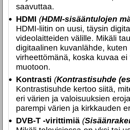
saavuttaa.
HDMI
(
HDMI-sisääntulojen m
HDMI-liitin on uusi, täysin digit
videolaitteiden välille. Mikäli ta
digitaalinen kuvanlähde, kuten 
virheettömänä, koska kuvaa ei t
muotoon.
Kontrasti
(
Kontrastisuhde (es
Kontrastisuhde kertoo siitä, mi
eri värien ja valoisuuksien ero
parempi värien ja kirkkauden er
DVB-T -virittimiä
(
Sisäänraken