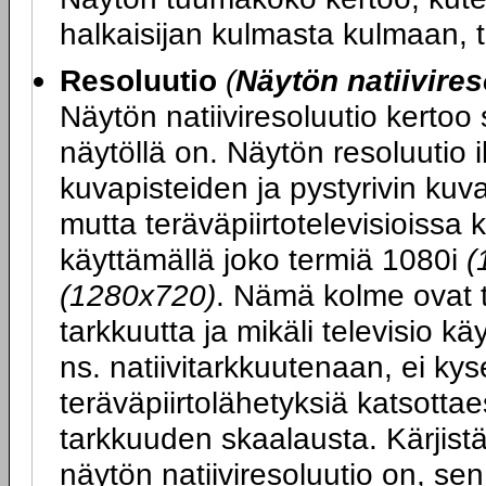
halkaisijan kulmasta kulmaan, 
Resoluutio
(
Näytön natiivires
Näytön natiiviresoluutio kertoo
näytöllä on. Näytön resoluutio 
kuvapisteiden ja pystyrivin ku
mutta teräväpiirtotelevisioissa 
käyttämällä joko termiä 1080i
(
(1280x720)
. Nämä kolme ovat t
tarkkuutta ja mikäli televisio k
ns. natiivitarkkuutenaan, ei kys
teräväpiirtolähetyksiä katsott
tarkkuuden skaalausta. Kärjist
näytön natiiviresoluutio on, se