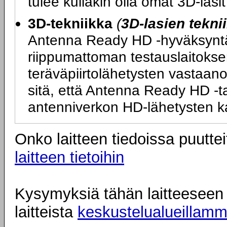
tulee kullakin olla omat 3D-las
3D-tekniikka
(
3D-lasien tekni
Antenna Ready HD -hyväksyntä ta
riippumattoman testauslaitokse
teräväpiirtolähetysten vastaano
sitä, että Antenna Ready HD -tarr
antenniverkon HD-lähetysten k
Onko laitteen tiedoissa puuttei
laitteen tietoihin
Kysymyksiä tähän laitteeseen l
laitteista
keskustelualueillam