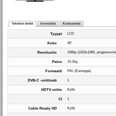
Tekniset tiedot
Arvostelut
Keskustelut
Tyyppi
LCD
Koko
46"
Resoluutio
1080p (1920x1080, progressivin
Paino
14,2kg
Formaatti
PAL (Eurooppa)
DVB-C -virittimiä
1
HDTV-viritin
Kyllä
CI
1
Cable Ready HD
Kyllä