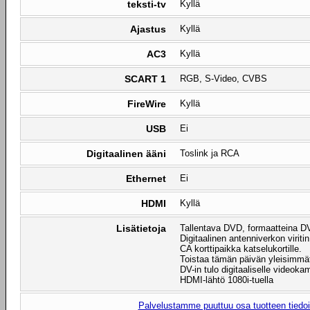
teksti-tv
Kyllä
Ajastus
Kyllä
AC3
Kyllä
SCART 1
RGB, S-Video, CVBS
FireWire
Kyllä
USB
Ei
Digitaalinen ääni
Toslink ja RCA
Ethernet
Ei
HDMI
Kyllä
Lisätietoja
Tallentava DVD, formaatteina D
Digitaalinen antenniverkon viritin
CA korttipaikka katselukortille.
Toistaa tämän päivän yleisimmät
DV-in tulo digitaaliselle videokam
HDMI-lähtö 1080i-tuella
Palvelustamme puuttuu osa tuotteen tiedois