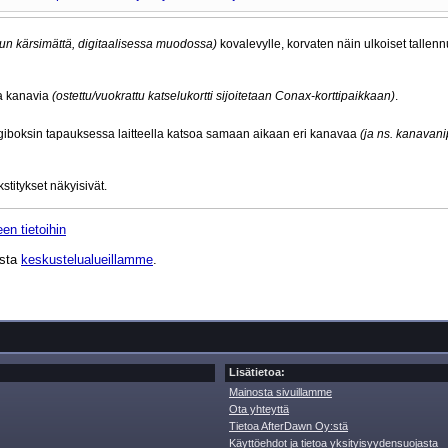
un kärsimättä, digitaalisessa muodossa)
kovalevylle, korvaten näin ulkoiset tallennu
ia kanavia
(ostettu/vuokrattu katselukortti sijoitetaan Conax-korttipaikkaan)
.
 digiboksin tapauksessa laitteella katsoa samaan aikaan eri kanavaa
(ja ns. kanavan
stitykset näkyisivät.
en tietoihin
ista
keskustelualueillamme
.
Lisätietoa:
Mainosta sivuillamme
Ota yhteyttä
Tietoa AfterDawn Oy:stä
Käyttöehdot ja tietoa yksityisyydensuojasta