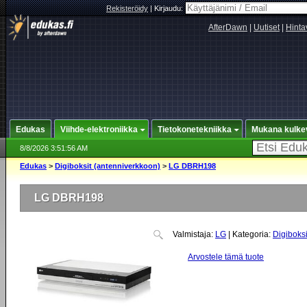
Rekisteröidy
|
Kirjaudu:
AfterDawn
|
Uutiset
|
Hinta
Edukas
Viihde-elektroniikka
Tietokonetekniikka
Mukana kulke
8/8/2026 3:51:56 AM
Edukas
>
Digiboksit (antenniverkkoon)
>
LG DBRH198
LG DBRH198
Valmistaja:
LG
| Kategoria:
Digiboks
Arvostele tämä tuote