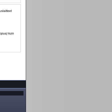
slaitteet
ippua)
kuin