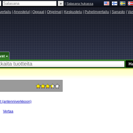
|
Salasana hukassa
vertailu
|
Arvostelut
|
Oppaat
|
Ohjelmat
|
Keskustelu
|
Puhelinvertailu
|
Sanasto
|
Vas
vat
it (antenniverkkoon)
Vertaa