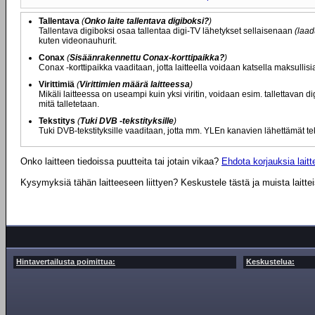
Tallentava
(
Onko laite tallentava digiboksi?
)
Tallentava digiboksi osaa tallentaa digi-TV lähetykset sellaisenaan
(laad
kuten videonauhurit.
Conax
(
Sisäänrakennettu Conax-korttipaikka?
)
Conax -korttipaikka vaaditaan, jotta laitteella voidaan katsella maksullis
Virittimiä
(
Virittimien määrä laitteessa
)
Mikäli laitteessa on useampi kuin yksi viritin, voidaan esim. tallettavan
mitä talletetaan.
Tekstitys
(
Tuki DVB -tekstityksille
)
Tuki DVB-tekstityksille vaaditaan, jotta mm. YLEn kanavien lähettämät tek
Onko laitteen tiedoissa puutteita tai jotain vikaa?
Ehdota korjauksia laitte
Kysymyksiä tähän laitteeseen liittyen? Keskustele tästä ja muista laitte
Hintavertailusta poimittua:
Keskustelua: