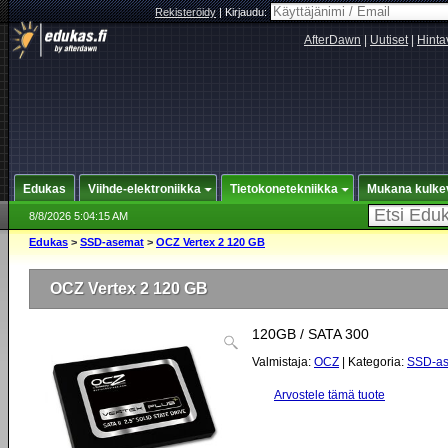
Rekisteröidy
|
Kirjaudu:
AfterDawn
|
Uutiset
|
Hinta
Edukas
Viihde-elektroniikka
Tietokonetekniikka
Mukana kulke
8/8/2026 5:04:15 AM
Edukas
>
SSD-asemat
>
OCZ Vertex 2 120 GB
OCZ Vertex 2 120 GB
120GB / SATA 300
Valmistaja:
OCZ
| Kategoria:
SSD-a
Arvostele tämä tuote