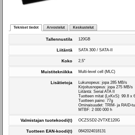
Tekniset tiedot
Arvostelut
Keskustelut
Tallennustila
120GB
Liitäntä
SATA 300 / SATA-II
Koko
2,5"
Muistitekniikka
Multi-level cell (MLC)
Lisätietoja
Lukunopeus: jopa 285 MB/s
Kirjoitusnopeus: jopa 275 MB/s
Liitäntä: Serial ATA II
Tuotteen mitat (LxKxS): 99.8 x
Tuotteen paino: 77g
Ominaisuudet: TRIM- ja RAID-tu
MTBF: 2 000 000 h
Valmistajan tuotekoodi(t)
OCZSSD2-2VTXE120G
Tuotteen EAN-koodi(t)
0842024018131