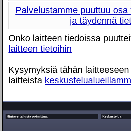
Palvelustamme puuttuu osa t
ja täydennä tie
Onko laitteen tiedoissa puuttei
laitteen tietoihin
Kysymyksiä tähän laitteeseen l
laitteista
keskustelualueillam
Hintavertailusta poimittua:
Keskustelua: