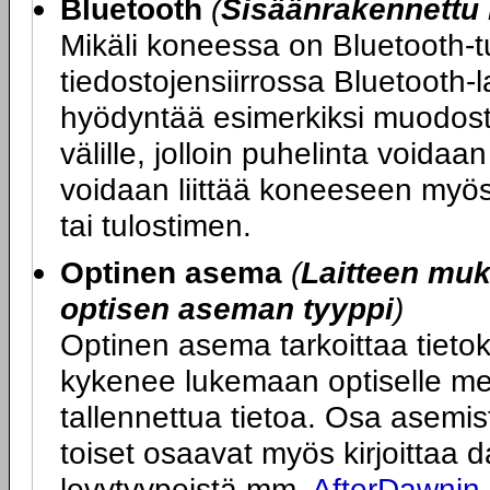
Bluetooth
(
Sisäänrakennettu 
Mikäli koneessa on Bluetooth-tu
tiedostojensiirrossa Bluetooth-l
hyödyntää esimerkiksi muodost
välille, jolloin puhelinta voida
voidaan liittää koneeseen myös 
tai tulostimen.
Optinen asema
(
Laitteen mu
optisen aseman tyyppi
)
Optinen asema tarkoittaa tietok
kykenee lukemaan optiselle med
tallennettua tietoa. Osa asemi
toiset osaavat myös kirjoittaa dat
levytyypeistä mm.
AfterDawnin