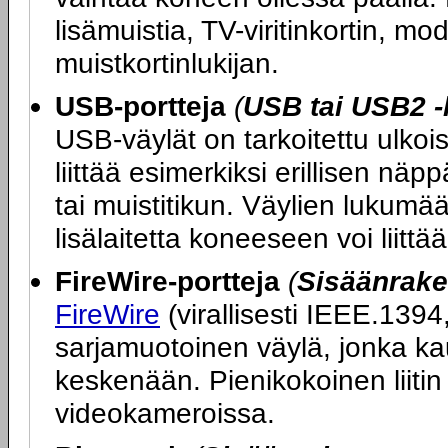
lisämuistia, TV-viritinkortin, 
muistkortinlukijan.
USB-portteja
(
USB tai USB2 -
USB-väylät on tarkoitettu ulkoi
liittää esimerkiksi erillisen nä
tai muistitikun. Väylien lukumää
lisälaitetta koneeseen voi liitt
FireWire-portteja
(
Sisäänrake
FireWire
(virallisesti IEEE.1394
sarjamuotoinen väylä, jonka ka
keskenään. Pienikokoinen liitin 
videokameroissa.