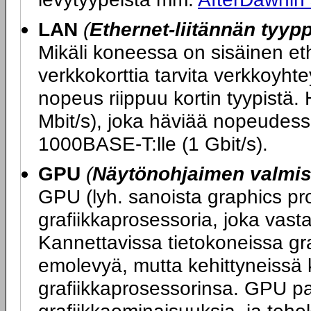
LAN
(
Ethernet-liitännän tyypp
Mikäli koneessa on sisäinen ether
verkkokorttia tarvita verkkoy
nopeus riippuu kortin tyypistä.
Mbit/s), joka häviää nopeudess
1000BASE-T:lle (1 Gbit/s).
GPU
(
Näytönohjaimen valmist
GPU (lyh. sanoista graphics pro
grafiikkaprosessoria, joka vasta
Kannettavissa tietokoneissa graf
emolevyä, mutta kehittyneissä 
grafiikkaprosessorinsa. GPU p