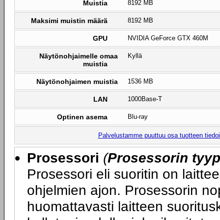
Muistia
8192 MB
Maksimi muistin määrä
8192 MB
GPU
NVIDIA GeForce GTX 460M
Näytönohjaimelle omaa
Kyllä
muistia
Näytönohjaimen muistia
1536 MB
LAN
1000Base-T
Optinen asema
Blu-ray
Palvelustamme puuttuu osa tuotteen tiedois
Prosessori
(
Prosessorin tyyp
Prosessori eli suoritin on laitte
ohjelmien ajon. Prosessorin nop
huomattavasti laitteen suoritu