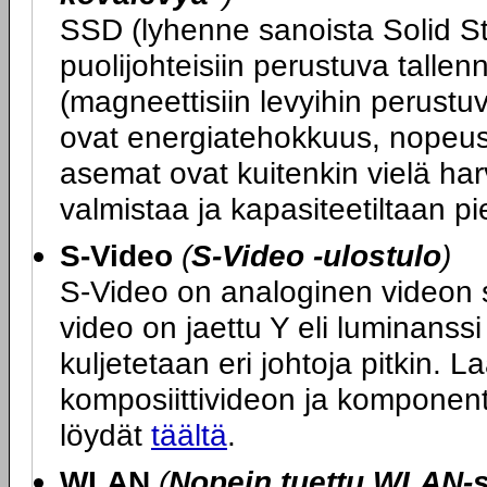
SSD (lyhenne sanoista Solid St
puolijohteisiin perustuva tallen
(magneettisiin levyihin perustu
ovat energiatehokkuus, nopeus
asemat ovat kuitenkin vielä harvin
valmistaa ja kapasiteetiltaan pi
S-Video
(
S-Video -ulostulo
)
S-Video on analoginen videon sii
video on jaettu Y eli luminanssi 
kuljetetaan eri johtoja pitkin. L
komposiittivideon ja komponent
löydät
täältä
.
WLAN
(
Nopein tuettu WLAN-s