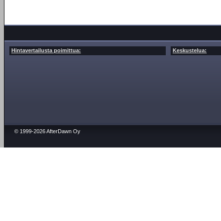
Hintavertailusta poimittua:
Keskustelua:
© 1999-2026 AfterDawn Oy