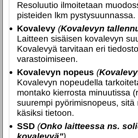
Resoluutio ilmoitetaan muodos
pisteiden lkm pystysuunnassa.
Kovalevy
(
Kovalevyn tallenn
Laitteen sisäisen kovalevyn su
Kovalevyä tarvitaan eri tiedost
varastoimiseen.
Kovalevyn nopeus
(
Kovalevy
Kovalevyn nopeudella tarkoitet
montako kierrosta minuutissa (
suurempi pyörimisnopeus, sitä
käsiksi tietoon.
SSD
(
Onko laitteessa ns. soli
kovalevyä"
)