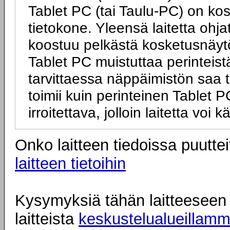
Tablet PC (tai Taulu-PC) on ko
tietokone. Yleensä laitetta ohj
koostuu pelkästä kosketusnäytö
Tablet PC muistuttaa perinteist
tarvittaessa näppäimistön saa tai
toimii kuin perinteinen Tablet
irroitettava, jolloin laitetta vo
Onko laitteen tiedoissa puuttei
laitteen tietoihin
Kysymyksiä tähän laitteeseen l
laitteista
keskustelualueillam