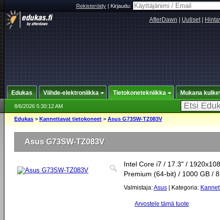
Rekisteröidy
|
Kirjaudu:
AfterDawn
|
Uutiset
|
Hinta
Edukas
Viihde-elektroniikka
Tietokonetekniikka
Mukana kulke
8/6/2026 5:30:12 AM
Edukas
>
Kannettavat tietokoneet
>
Asus G73SW-TZ083V
Asus G73SW-TZ083V
Intel Core i7 / 17.3" / 1920x
Premium (64-bit) / 1000 GB /
Valmistaja:
Asus
| Kategoria:
Kannett
Arvostele tämä tuote