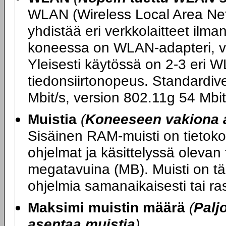
WLAN (Wireless Local Area Netw
yhdistää eri verkkolaitteet ilm
koneessa on WLAN-adapteri, v
Yleisesti käytössä on 2-3 eri W
tiedonsiirtonopeus. Standardiv
Mbit/s, version 802.11g 54 Mbit
Muistia
(
Koneeseen vakiona 
Sisäinen RAM-muisti on tietokon
ohjelmat ja käsittelyssä olevan
megatavuina (MB). Muisti on tär
ohjelmia samanaikaisesti tai ras
Maksimi muistin määrä
(
Palj
asentaa muistia
)