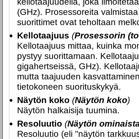
kellotaajuudella, joka ilmoitet
(GHz). Prosessoreita valmistaa 
suorittimet ovat teholtaan melko
Kellotaajuus
(
Prosessorin (to
Kellotaajuus mittaa, kuinka mo
pystyy suorittamaan. Kellotaaju
gigahertseissä, GHz). Kellotaa
mutta taajuuden kasvattaminen
tietokoneen suorituskykyä.
Näytön koko
(
Näytön koko
)
Näytön halkaisija tuumina.
Resoluutio
(
Näytön ominaist
Resoluutio (eli "näytön tarkku