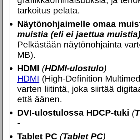
grafiikkaominaisuuksia, ja teh
tarkoitus pelata.
Näytönohjaimelle omaa muis
muistia (eli ei jaettua muistia
Pelkästään näytönohjainta var
MB).
HDMI
(
HDMI-ulostulo
)
HDMI
(High-Definition Multimedi
varten liitintä, joka siirtää di
että äänen.
DVI-ulostulossa HDCP-tuki
(
T
-
Tablet PC
(
Tablet PC
)