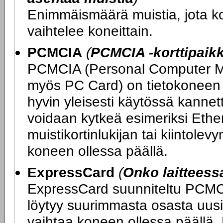
Enimmäismäärä muistia, jota 
vaihtelee koneittain.
PCMCIA
(
PCMCIA -korttipaik
PCMCIA (Personal Computer Me
myös PC Card) on tietokoneen l
hyvin yleisesti käytössä kannet
voidaan kytkeä esimeriksi Ethe
muistikortinlukijan tai kiintolev
koneen ollessa päällä.
ExpressCard
(
Onko laittees
ExpressCard suunniteltu PCMCIA
löytyy suurimmasta osasta uusia
vaihtaa koneen ollessa päällä. 