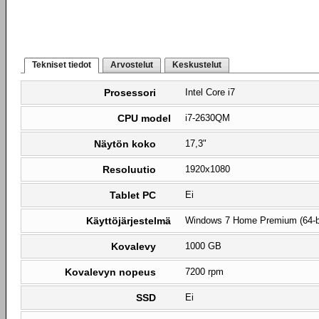
Tekniset tiedot
Arvostelut
Keskustelut
Prosessori
Intel Core i7
CPU model
i7-2630QM
Näytön koko
17,3"
Resoluutio
1920x1080
Tablet PC
Ei
Käyttöjärjestelmä
Windows 7 Home Premium (64-b
Kovalevy
1000 GB
Kovalevyn nopeus
7200 rpm
SSD
Ei