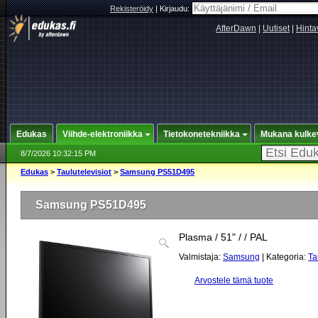
Rekisteröidy
|
Kirjaudu:
AfterDawn
|
Uutiset
|
Hinta
Edukas
Viihde-elektroniikka
Tietokonetekniikka
Mukana kulke
8/7/2026 10:32:15 PM
Edukas
>
Taulutelevisiot
>
Samsung PS51D495
Samsung PS51D495
Plasma / 51" / / PAL
Valmistaja:
Samsung
| Kategoria:
Ta
Arvostele tämä tuote