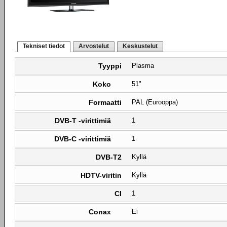
Tekniset tiedot
Arvostelut
Keskustelut
Tyyppi
Plasma
Koko
51"
Formaatti
PAL (Eurooppa)
DVB-T -virittimiä
1
DVB-C -virittimiä
1
DVB-T2
Kyllä
HDTV-viritin
Kyllä
CI
1
Conax
Ei