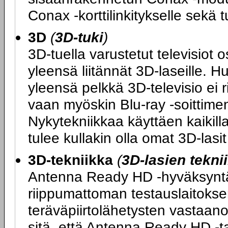
Conax -korttilinkitykselle sek
3D
(
3D-tuki
)
3D-tuella varustetut televisiot 
yleensä liitännät 3D-laseille. H
yleensä pelkkä 3D-televisio ei 
vaan myöskin Blu-ray -soittimen
Nykytekniikkaa käyttäen kaikilla
tulee kullakin olla omat 3D-las
3D-tekniikka
(
3D-lasien tekni
Antenna Ready HD -hyväksyntä ta
riippumattoman testauslaitokse
teräväpiirtolähetysten vastaano
sitä, että Antenna Ready HD -tarr