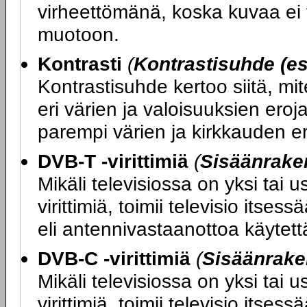
virheettömänä, koska kuvaa ei t
muotoon.
Kontrasti
(
Kontrastisuhde (es
Kontrastisuhde kertoo siitä, mi
eri värien ja valoisuuksien ero
parempi värien ja kirkkauden er
DVB-T -virittimiä
(
Sisäänraken
Mikäli televisiossa on yksi tai
virittimiä, toimii televisio its
eli antennivastaanottoa käytettäe
DVB-C -virittimiä
(
Sisäänrake
Mikäli televisiossa on yksi tai
virittimiä, toimii televisio itse