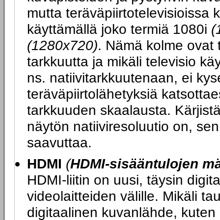
mutta teräväpiirtotelevisioissa 
käyttämällä joko termiä 1080i
(
(1280x720)
. Nämä kolme ovat t
tarkkuutta ja mikäli televisio k
ns. natiivitarkkuutenaan, ei kys
teräväpiirtolähetyksiä katsott
tarkkuuden skaalausta. Kärjist
näytön natiiviresoluutio on, se
saavuttaa.
HDMI
(
HDMI-sisääntulojen m
HDMI-liitin on uusi, täysin digit
videolaitteiden välille. Mikäli ta
digitaalinen kuvanlähde, kuten 