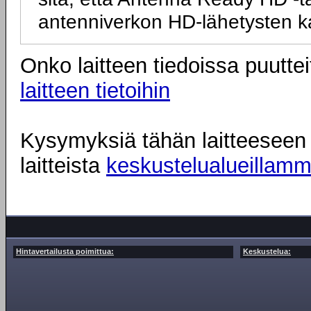
antenniverkon HD-lähetysten k
Onko laitteen tiedoissa puuttei
laitteen tietoihin
Kysymyksiä tähän laitteeseen l
laitteista
keskustelualueillam
Hintavertailusta poimittua:
Keskustelua: