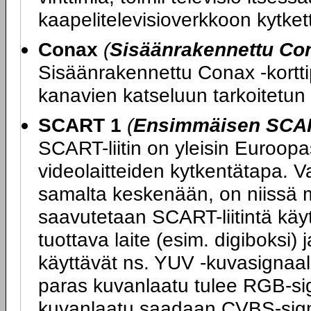
kaapelitelevisioverkkoon kytketty
Conax
(
Sisäänrakennettu Con
Sisäänrakennettu Conax -kortti
kanavien katseluun tarkoitetun 
SCART 1
(
Ensimmäisen SCART
SCART-liitin on yleisin Euroopas
videolaitteiden kytkentätapa. V
samalta keskenään, on niissä m
saavutetaan SCART-liitintä kä
tuottava laite (esim. digiboksi) 
käyttävät ns. YUV -kuvasignaali
paras kuvanlaatu tulee RGB-sig
kuvanlaatu saadaan CVBS-sign