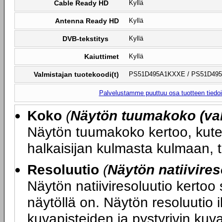
Cable Ready HD
Kyllä
Antenna Ready HD
Kyllä
DVB-tekstitys
Kyllä
Kaiuttimet
Kyllä
Valmistajan tuotekoodi(t)
PS51D495A1KXXE / PS51D4
Palvelustamme puuttuu osa tuotteen tiedois
Koko
(
Näytön tuumakoko (val
Näytön tuumakoko kertoo, kute
halkaisijan kulmasta kulmaan, 
Resoluutio
(
Näytön natiivires
Näytön natiiviresoluutio kertoo
näytöllä on. Näytön resoluutio 
kuvapisteiden ja pystyrivin ku