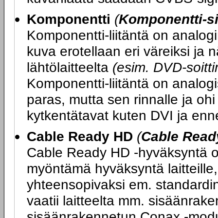
Komponentti
(
Komponentti-si
Komponentti-liitäntä on analogi
kuva erotellaan eri väreiksi ja
lähtölaitteelta
(esim. DVD-soittim
Komponentti-liitäntä on analogi
paras, mutta sen rinnalle ja ohi
kytkentätavat kuten DVI ja enn
Cable Ready HD
(
Cable Read
Cable Ready HD -hyväksyntä on
myöntämä hyväksyntä laitteille, 
yhteensopivaksi em. standard
vaatii laitteelta mm. sisäänrake
sisäänrakennetun Conax -moduul