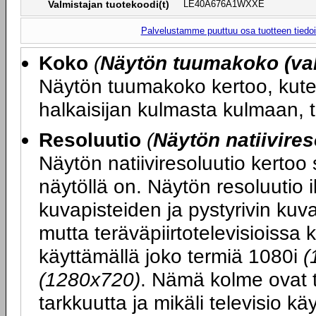
Valmistajan tuotekoodi(t)
LE40A676A1WXXE
Palvelustamme puuttuu osa tuotteen tiedois
Koko
(
Näytön tuumakoko (val
Näytön tuumakoko kertoo, kute
halkaisijan kulmasta kulmaan, 
Resoluutio
(
Näytön natiivires
Näytön natiiviresoluutio kertoo
näytöllä on. Näytön resoluutio 
kuvapisteiden ja pystyrivin ku
mutta teräväpiirtotelevisioissa 
käyttämällä joko termiä 1080i
(
(1280x720)
. Nämä kolme ovat t
tarkkuutta ja mikäli televisio k