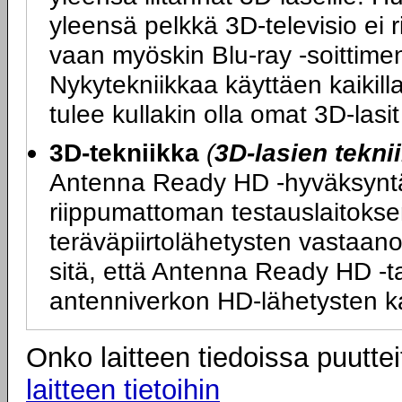
yleensä pelkkä 3D-televisio ei 
vaan myöskin Blu-ray -soittimen
Nykytekniikkaa käyttäen kaikilla
tulee kullakin olla omat 3D-las
3D-tekniikka
(
3D-lasien tekni
Antenna Ready HD -hyväksyntä ta
riippumattoman testauslaitokse
teräväpiirtolähetysten vastaano
sitä, että Antenna Ready HD -tarr
antenniverkon HD-lähetysten k
Onko laitteen tiedoissa puuttei
laitteen tietoihin