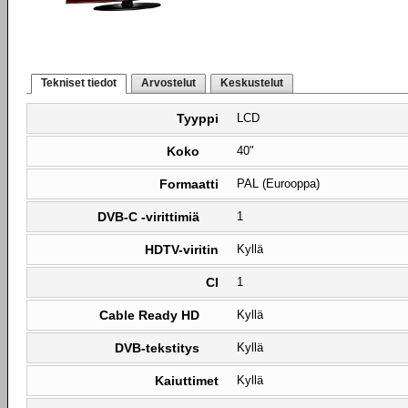
Tekniset tiedot
Arvostelut
Keskustelut
Tyyppi
LCD
Koko
40"
Formaatti
PAL (Eurooppa)
DVB-C -virittimiä
1
HDTV-viritin
Kyllä
CI
1
Cable Ready HD
Kyllä
DVB-tekstitys
Kyllä
Kaiuttimet
Kyllä