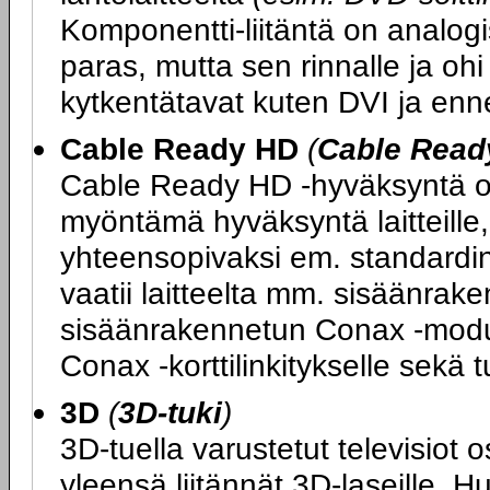
Komponentti-liitäntä on analogi
paras, mutta sen rinnalle ja ohi
kytkentätavat kuten DVI ja enn
Cable Ready HD
(
Cable Read
Cable Ready HD -hyväksyntä on
myöntämä hyväksyntä laitteille, 
yhteensopivaksi em. standard
vaatii laitteelta mm. sisäänrake
sisäänrakennetun Conax -moduul
Conax -korttilinkitykselle sek
3D
(
3D-tuki
)
3D-tuella varustetut televisiot 
yleensä liitännät 3D-laseille. H