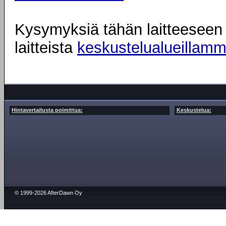
Kysymyksiä tähän laitteeseen l
laitteista
keskustelualueillam
Hintavertailusta poimittua:
Keskustelua:
© 1999-2026 AfterDawn Oy