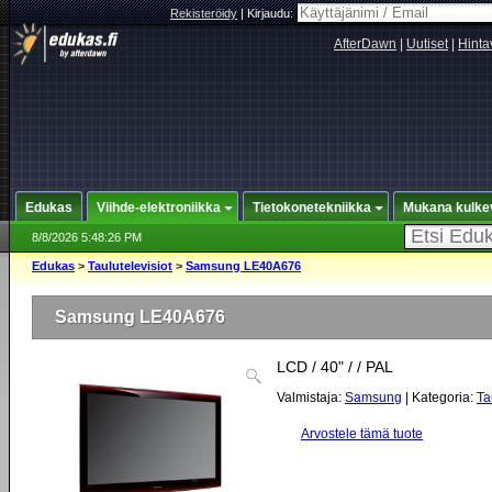
Rekisteröidy
|
Kirjaudu:
AfterDawn
|
Uutiset
|
Hinta
Edukas
Viihde-elektroniikka
Tietokonetekniikka
Mukana kulke
8/8/2026 5:48:26 PM
Edukas
>
Taulutelevisiot
>
Samsung LE40A676
Samsung LE40A676
LCD / 40" / / PAL
Valmistaja:
Samsung
| Kategoria:
Ta
Arvostele tämä tuote