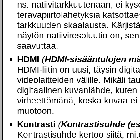
ns. natiivitarkkuutenaan, ei kys
teräväpiirtolähetyksiä katsott
tarkkuuden skaalausta. Kärjist
näytön natiiviresoluutio on, se
saavuttaa.
HDMI
(
HDMI-sisääntulojen m
HDMI-liitin on uusi, täysin digit
videolaitteiden välille. Mikäli ta
digitaalinen kuvanlähde, kuten 
virheettömänä, koska kuvaa ei t
muotoon.
Kontrasti
(
Kontrastisuhde (es
Kontrastisuhde kertoo siitä, mi