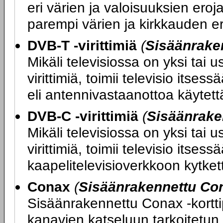
eri värien ja valoisuuksien ero
parempi värien ja kirkkauden er
DVB-T -virittimiä
(
Sisäänraken
Mikäli televisiossa on yksi tai
virittimiä, toimii televisio its
eli antennivastaanottoa käytettäe
DVB-C -virittimiä
(
Sisäänrake
Mikäli televisiossa on yksi tai
virittimiä, toimii televisio itse
kaapelitelevisioverkkoon kytketty
Conax
(
Sisäänrakennettu Con
Sisäänrakennettu Conax -kortti
kanavien katseluun tarkoitetun 