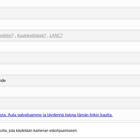
niliitin?
,
Kuulokeliitäntä?
,
LANC?
uhde
ta. Auta palveluamme ja täydennä tietoja tämän linkin kautta.
olla, jota käytetään kameran etäohjaamiseen.