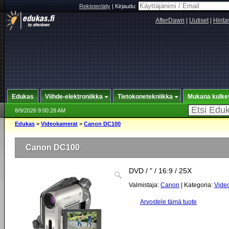
Rekisteröidy
|
Kirjaudu:
AfterDawn
|
Uutiset
|
Hinta
Edukas
Viihde-elektroniikka
Tietokonetekniikka
Mukana kulke
8/9/2026 9:00:28 AM
Edukas
>
Videokamerat
>
Canon DC100
Canon DC100
DVD / " / 16:9 / 25X
Valmistaja:
Canon
| Kategoria:
Vide
Arvostele tämä tuote