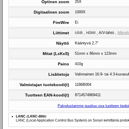
Optinen zoom
25X
Digitaalinen zoom
1000X
FireWire
Ei
Liittimet
USB
,
HDMI
, A/V-lähtö ,
Mikrofo
Näyttö
Kääntyvä 2,7"
Mitat (LxKxS)
51mm x 86mm x 123mm
Paino
410g
Lisätietoja
Valinnainen 16:9- tai 4:3-kuvas
Valmistajan tuotekoodi(t)
1186B004
Tuotteen EAN-koodi(t)
8714574969411
Palvelustamme puuttuu osa tuotteen tiedois
LANC
(
LANC-liitin
)
LANC (Local Application Control Bus System) on Sonyn kehittämä protok