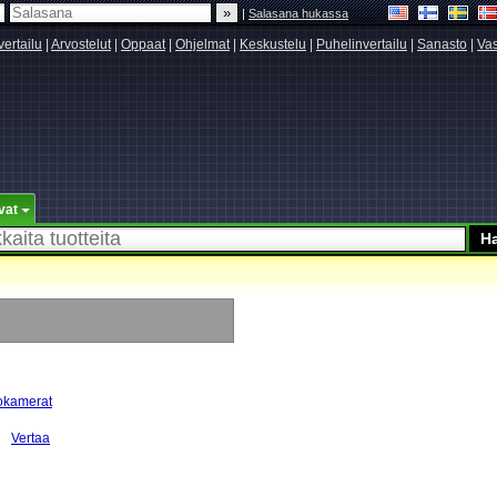
|
Salasana hukassa
vertailu
|
Arvostelut
|
Oppaat
|
Ohjelmat
|
Keskustelu
|
Puhelinvertailu
|
Sanasto
|
Vas
vat
okamerat
Vertaa