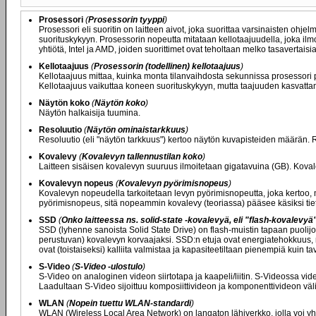
Prosessori
(
Prosessorin tyyppi
)
Prosessori eli suoritin on laitteen aivot, joka suorittaa varsinaisten ohje
suorituskykyyn. Prosessorin nopeutta mitataan kellotaajuudella, joka il
yhtiötä, Intel ja AMD, joiden suorittimet ovat teholtaan melko tasavertaisia
Kellotaajuus
(
Prosessorin (todellinen) kellotaajuus
)
Kellotaajuus mittaa, kuinka monta tilanvaihdosta sekunnissa prosessori 
Kellotaajuus vaikuttaa koneen suorituskykyyn, mutta taajuuden kasvatta
Näytön koko
(
Näytön koko
)
Näytön halkaisija tuumina.
Resoluutio
(
Näytön ominaistarkkuus
)
Resoluutio (eli "näytön tarkkuus") kertoo näytön kuvapisteiden määrän
Kovalevy
(
Kovalevyn tallennustilan koko
)
Laitteen sisäisen kovalevyn suuruus ilmoitetaan gigatavuina (GB). Kovale
Kovalevyn nopeus
(
Kovalevyn pyörimisnopeus
)
Kovalevyn nopeudella tarkoitetaan levyn pyörimisnopeutta, joka kertoo, 
pyörimisnopeus, sitä nopeammin kovalevy (teoriassa) pääsee käsiksi tie
SSD
(
Onko laitteessa ns. solid-state -kovalevyä, eli "flash-kovalevyä
SSD (lyhenne sanoista Solid State Drive) on flash-muistin tapaan puolijoh
perustuvan) kovalevyn korvaajaksi. SSD:n etuja ovat energiatehokkuus, n
ovat (toistaiseksi) kalliita valmistaa ja kapasiteetiltaan pienempiä kuin tav
S-Video
(
S-Video -ulostulo
)
S-Video on analoginen videon siirtotapa ja kaapeli/liitin. S-Videossa video 
Laadultaan S-Video sijoittuu komposiittivideon ja komponenttivideon vä
WLAN
(
Nopein tuettu WLAN-standardi
)
WLAN (Wireless Local Area Network) on langaton lähiverkko, jolla voi yh