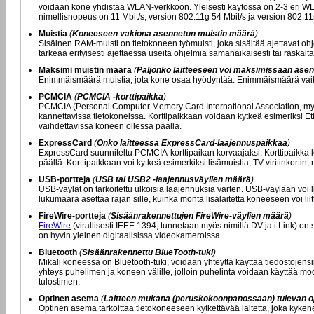
voidaan kone yhdistää WLAN-verkkoon. Yleisesti käytössä on 2-3 eri WLA
nimellisnopeus on 11 Mbit/s, version 802.11g 54 Mbit/s ja version 802.11
Muistia
(
Koneeseen vakiona asennetun muistin määrä
)
Sisäinen RAM-muisti on tietokoneen työmuisti, joka sisältää ajettavat oh
tärkeää erityisesti ajettaessa useita ohjelmia samanaikaisesti tai raskaita
Maksimi muistin määrä
(
Paljonko laitteeseen voi maksimissaan asen
Enimmäismäärä muistia, jota kone osaa hyödyntää. Enimmäismäärä vaiht
PCMCIA
(
PCMCIA -korttipaikka
)
PCMCIA (Personal Computer Memory Card International Association, myös
kannettavissa tietokoneissa. Korttipaikkaan voidaan kytkeä esimeriksi Ethe
vaihdettavissa koneen ollessa päällä.
ExpressCard
(
Onko laitteessa ExpressCard-laajennuspaikkaa
)
ExpressCard suunniteltu PCMCIA-korttipaikan korvaajaksi. Korttipaikka l
päällä. Korttipaikkaan voi kytkeä esimerkiksi lisämuistia, TV-viritinkort
USB-portteja
(
USB tai USB2 -laajennusväylien määrä
)
USB-väylät on tarkoitettu ulkoisia laajennuksia varten. USB-väylään voi li
lukumäärä asettaa rajan sille, kuinka monta lisälaitetta koneeseen voi lii
FireWire-portteja
(
Sisäänrakennettujen FireWire-väylien määrä
)
FireWire
(virallisesti IEEE.1394, tunnetaan myös nimillä DV ja i.Link) on
on hyvin yleinen digitaalisissa videokameroissa.
Bluetooth
(
Sisäänrakennettu BlueTooth-tuki
)
Mikäli koneessa on Bluetooth-tuki, voidaan yhteyttä käyttää tiedostojens
yhteys puhelimen ja koneen välille, jolloin puhelinta voidaan käyttää mod
tulostimen.
Optinen asema
(
Laitteen mukana (peruskokoonpanossaan) tulevan o
Optinen asema tarkoittaa tietokoneeseen kytkettävää laitetta, joka kyken