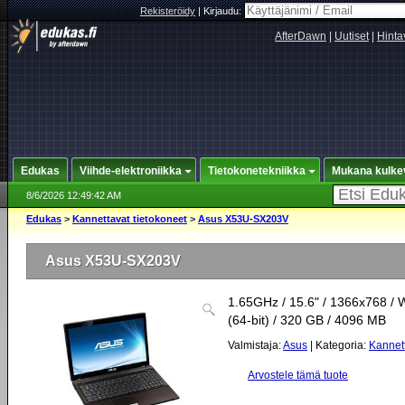
Rekisteröidy
|
Kirjaudu:
AfterDawn
|
Uutiset
|
Hinta
Edukas
Viihde-elektroniikka
Tietokonetekniikka
Mukana kulke
8/6/2026 12:49:42 AM
Edukas
>
Kannettavat tietokoneet
>
Asus X53U-SX203V
Asus X53U-SX203V
1.65GHz / 15.6" / 1366x768 
(64-bit) / 320 GB / 4096 MB
Valmistaja:
Asus
| Kategoria:
Kannett
Arvostele tämä tuote