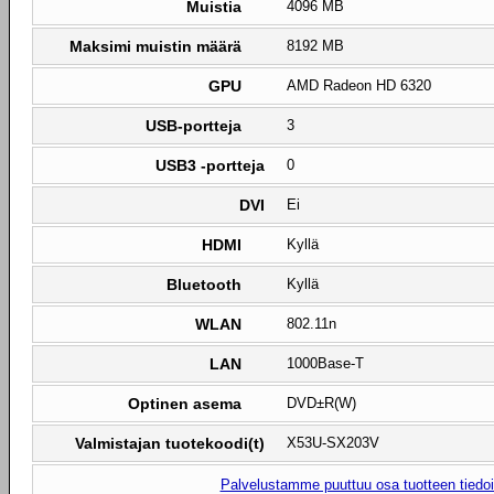
Muistia
4096 MB
Maksimi muistin määrä
8192 MB
GPU
AMD Radeon HD 6320
USB-portteja
3
USB3 -portteja
0
DVI
Ei
HDMI
Kyllä
Bluetooth
Kyllä
WLAN
802.11n
LAN
1000Base-T
Optinen asema
DVD±R(W)
Valmistajan tuotekoodi(t)
X53U-SX203V
Palvelustamme puuttuu osa tuotteen tiedois