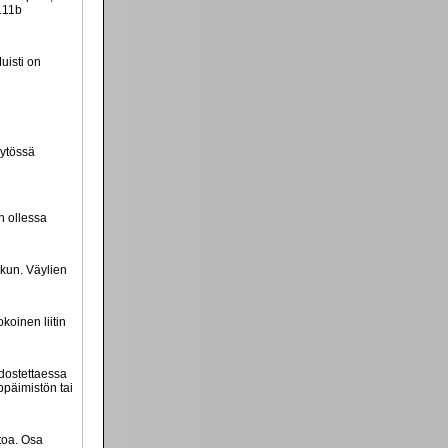
.11b
uisti on
äytössä
n ollessa
ikun. Väylien
koinen liitin
odostettaessa
ppäimistön tai
toa. Osa