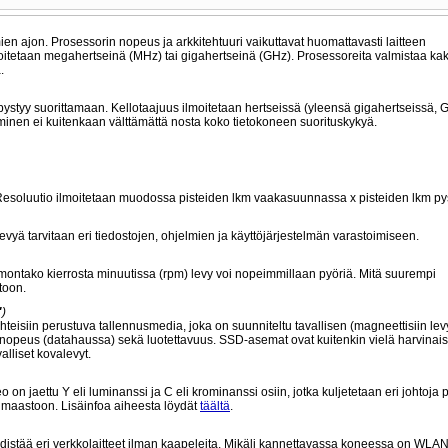
lmien ajon. Prosessorin nopeus ja arkkitehtuuri vaikuttavat huomattavasti laitteen
moitetaan megahertseinä (MHz) tai gigahertseinä (GHz). Prosessoreita valmistaa kak
.
pystyy suorittamaan. Kellotaajuus ilmoitetaan hertseissä (yleensä gigahertseissä, 
minen ei kuitenkaan välttämättä nosta koko tietokoneen suorituskykyä.
. Resoluutio ilmoitetaan muodossa pisteiden lkm vaakasuunnassa x pisteiden lkm p
vyä tarvitaan eri tiedostojen, ohjelmien ja käyttöjärjestelmän varastoimiseen.
montako kierrosta minuutissa (rpm) levy voi nopeimmillaan pyöriä. Mitä suurempi
toon.
"
)
teisiin perustuva tallennusmedia, joka on suunniteltu tavallisen (magneettisiin lev
opeus (datahaussa) sekä luotettavuus. SSD-asemat ovat kuitenkin vielä harvinaisia
alliset kovalevyt.
on jaettu Y eli luminanssi ja C eli krominanssi osiin, jotka kuljetetaan eri johtoja p
limaastoon. Lisäinfoa aiheesta löydät
täältä
.
distää eri verkkolaitteet ilman kaapeleita. Mikäli kannettavassa koneessa on WLAN