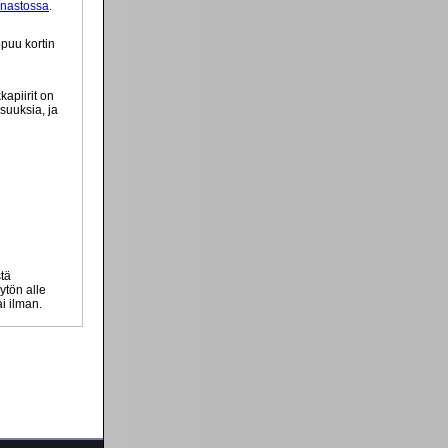
anastossa
.
ppuu kortin
kapiirit on
suuksia, ja
stä
ytön alle
ai ilman.