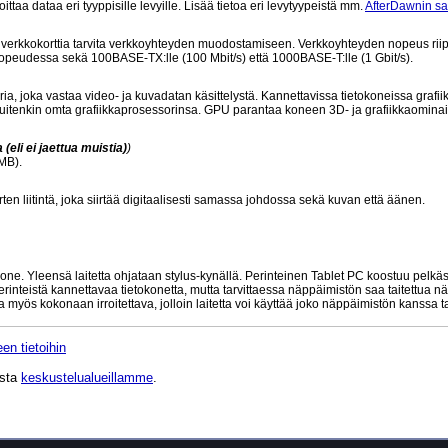
taa dataa eri tyyppisille levyille. Lisää tietoa eri levytyypeistä mm.
AfterDawnin s
istä verkkokorttia tarvita verkkoyhteyden muodostamiseen. Verkkoyhteyden nopeus rii
 nopeudessa sekä 100BASE-TX:lle (100 Mbit/s) että 1000BASE-T:lle (1 Gbit/s).
ia, joka vastaa video- ja kuvadatan käsittelystä. Kannettavissa tietokoneissa grafiik
kuitenkin omta grafiikkaprosessorinsa. GPU parantaa koneen 3D- ja grafiikkaominai
eli ei jaettua muistia)
)
MB).
rten liitintä, joka siirtää digitaalisesti samassa johdossa sekä kuvan että äänen.
kone. Yleensä laitetta ohjataan stylus-kynällä. Perinteinen Tablet PC koostuu pelkä
rinteistä kannettavaa tietokonetta, mutta tarvittaessa näppäimistön saa taitettua nä
la myös kokonaan irroitettava, jolloin laitetta voi käyttää joko näppäimistön kanssa t
en tietoihin
ista
keskustelualueillamme
.