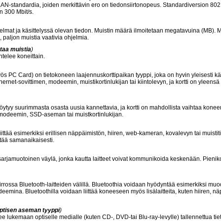
N-standardia, joiden merkittävin ero on tiedonsiirtonopeus. Standardiversion 802
n 300 Mbit/s.
jelmat ja käsittelyssä olevan tiedon. Muistin määrä ilmoitetaan megatavuina (MB). M
, paljon muistia vaativia ohjelmia.
taa muistia
)
elee koneittain.
 PC Card) on tietokoneen laajennuskorttipaikan tyyppi, joka on hyvin yleisesti k
rnet-sovittimen, modeemin, muistikortinlukijan tai kiintolevyn, ja kortti on yleensä
öytyy suurimmasta osasta uusia kannettavia, ja kortti on mahdollista vaihtaa konee
in, modeemin, SSD-aseman tai muistkortinlukijan.
ittää esimerkiksi erillisen näppäimistön, hiiren, web-kameran, kovalevyn tai muistit
ttää samanaikaisesti.
 sarjamuotoinen väylä, jonka kautta laitteet voivat kommunikoida keskenään. Pieniko
iirrossa Bluetooth-laitteiden välillä. Bluetoothia voidaan hyödyntää esimerkiksi mu
eemina. Bluetoothilla voidaan liittää koneeseen myös lisälaitteita, kuten hiiren, nä
ptisen aseman tyyppi
)
ee lukemaan optiselle medialle (kuten CD-, DVD-tai Blu-ray-levylle) tallennettua tie