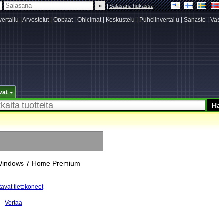
|
Salasana hukassa
vertailu
|
Arvostelut
|
Oppaat
|
Ohjelmat
|
Keskustelu
|
Puhelinvertailu
|
Sanasto
|
Vas
vat
/ Windows 7 Home Premium
avat tietokoneet
Vertaa