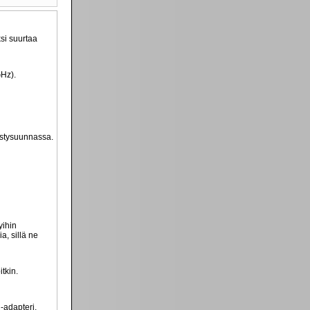
si suurtaa
GHz).
ystysuunnassa.
yihin
, sillä ne
itkin.
-adapteri,