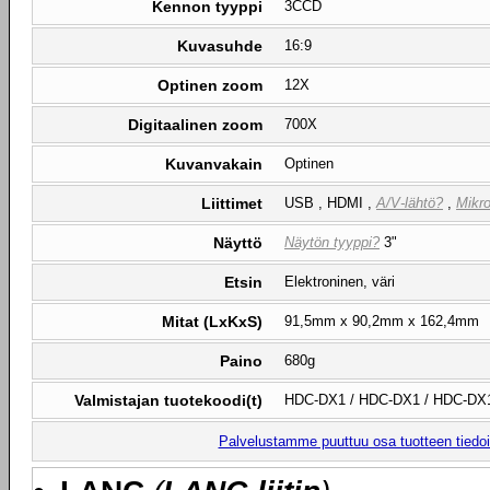
Kennon tyyppi
3CCD
Kuvasuhde
16:9
Optinen zoom
12X
Digitaalinen zoom
700X
Kuvanvakain
Optinen
Liittimet
USB , HDMI ,
A/V-lähtö?
,
Mikro
Näyttö
Näytön tyyppi?
3"
Etsin
Elektroninen, väri
Mitat (LxKxS)
91,5mm x 90,2mm x 162,4mm
Paino
680g
Valmistajan tuotekoodi(t)
HDC-DX1 / HDC-DX1 / HDC-DX
Palvelustamme puuttuu osa tuotteen tiedois