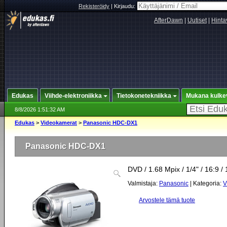
Rekisteröidy
|
Kirjaudu:
AfterDawn
|
Uutiset
|
Hinta
Edukas
Viihde-elektroniikka
Tietokonetekniikka
Mukana kulke
8/8/2026 1:51:32 AM
Edukas
>
Videokamerat
>
Panasonic HDC-DX1
Panasonic HDC-DX1
DVD / 1.68 Mpix / 1/4" / 16:9 /
Valmistaja:
Panasonic
| Kategoria:
V
Arvostele tämä tuote