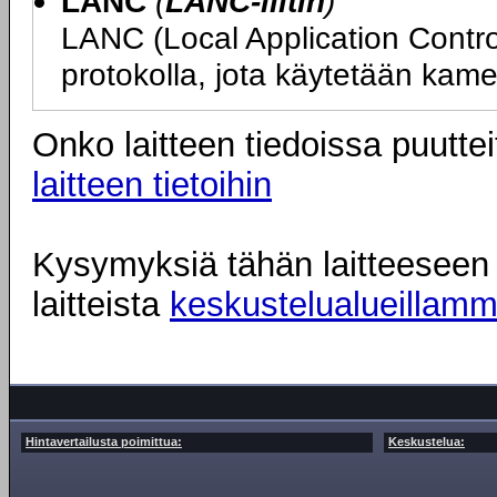
LANC
(
LANC-liitin
)
LANC (Local Application Contr
protokolla, jota käytetään kam
Onko laitteen tiedoissa puuttei
laitteen tietoihin
Kysymyksiä tähän laitteeseen l
laitteista
keskustelualueillam
Hintavertailusta poimittua:
Keskustelua: