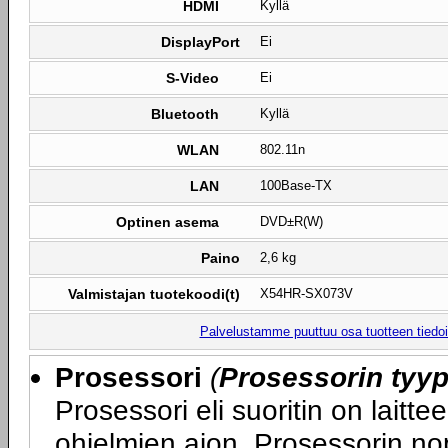
HDMI
Kyllä
DisplayPort
Ei
S-Video
Ei
Bluetooth
Kyllä
WLAN
802.11n
LAN
100Base-TX
Optinen asema
DVD±R(W)
Paino
2,6 kg
Valmistajan tuotekoodi(t)
X54HR-SX073V
Palvelustamme puuttuu osa tuotteen tiedois
Prosessori
(
Prosessorin tyyp
Prosessori eli suoritin on laitte
ohjelmien ajon. Prosessorin nop