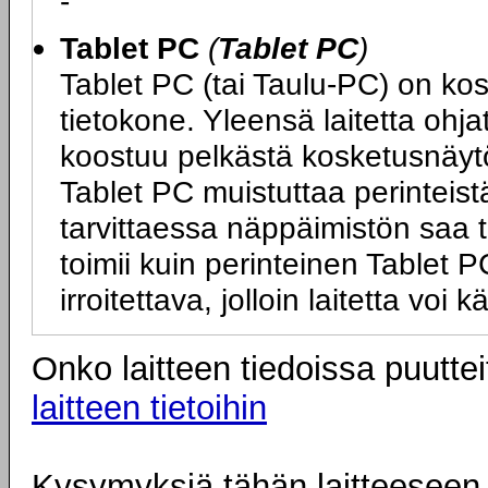
-
Tablet PC
(
Tablet PC
)
Tablet PC (tai Taulu-PC) on ko
tietokone. Yleensä laitetta ohj
koostuu pelkästä kosketusnäytö
Tablet PC muistuttaa perinteist
tarvittaessa näppäimistön saa tai
toimii kuin perinteinen Tablet
irroitettava, jolloin laitetta vo
Onko laitteen tiedoissa puuttei
laitteen tietoihin
Kysymyksiä tähän laitteeseen l