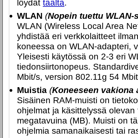
löydät
täältä
.
WLAN
(
Nopein tuettu WLAN-s
WLAN (Wireless Local Area Netw
yhdistää eri verkkolaitteet ilm
koneessa on WLAN-adapteri, v
Yleisesti käytössä on 2-3 eri W
tiedonsiirtonopeus. Standardiv
Mbit/s, version 802.11g 54 Mbit
Muistia
(
Koneeseen vakiona 
Sisäinen RAM-muisti on tietokon
ohjelmat ja käsittelyssä olevan
megatavuina (MB). Muisti on tär
ohjelmia samanaikaisesti tai ras