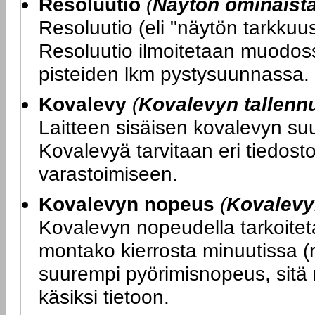
Resoluutio
(
Näytön ominaist
Resoluutio (eli "näytön tarkku
Resoluutio ilmoitetaan muodos
pisteiden lkm pystysuunnassa.
Kovalevy
(
Kovalevyn tallenn
Laitteen sisäisen kovalevyn su
Kovalevyä tarvitaan eri tiedost
varastoimiseen.
Kovalevyn nopeus
(
Kovalevy
Kovalevyn nopeudella tarkoitet
montako kierrosta minuutissa (
suurempi pyörimisnopeus, sitä
käsiksi tietoon.