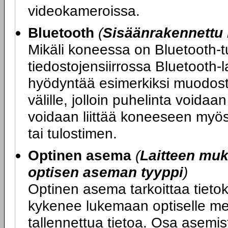
videokameroissa.
Bluetooth
(
Sisäänrakennettu 
Mikäli koneessa on Bluetooth-tu
tiedostojensiirrossa Bluetooth-l
hyödyntää esimerkiksi muodost
välille, jolloin puhelinta voida
voidaan liittää koneeseen myös 
tai tulostimen.
Optinen asema
(
Laitteen mu
optisen aseman tyyppi
)
Optinen asema tarkoittaa tietok
kykenee lukemaan optiselle med
tallennettua tietoa. Osa asemi