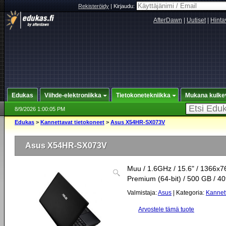
Rekisteröidy
|
Kirjaudu:
AfterDawn
|
Uutiset
|
Hinta
Edukas
Viihde-elektroniikka
Tietokonetekniikka
Mukana kulke
8/9/2026 1:00:05 PM
Edukas
>
Kannettavat tietokoneet
>
Asus X54HR-SX073V
Asus X54HR-SX073V
Muu / 1.6GHz / 15.6" / 1366x
Premium (64-bit) / 500 GB / 4
Valmistaja:
Asus
| Kategoria:
Kannett
Arvostele tämä tuote