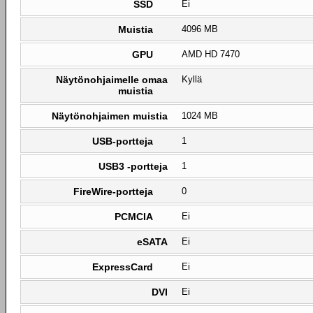
SSD
Ei
Muistia
4096 MB
GPU
AMD HD 7470
Näytönohjaimelle omaa
Kyllä
muistia
Näytönohjaimen muistia
1024 MB
USB-portteja
1
USB3 -portteja
1
FireWire-portteja
0
PCMCIA
Ei
eSATA
Ei
ExpressCard
Ei
DVI
Ei