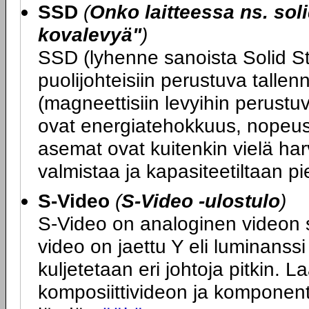
SSD
(
Onko laitteessa ns. soli
kovalevyä"
)
SSD (lyhenne sanoista Solid St
puolijohteisiin perustuva tallen
(magneettisiin levyihin perustu
ovat energiatehokkuus, nopeus
asemat ovat kuitenkin vielä harvin
valmistaa ja kapasiteetiltaan pi
S-Video
(
S-Video -ulostulo
)
S-Video on analoginen videon sii
video on jaettu Y eli luminanssi 
kuljetetaan eri johtoja pitkin. L
komposiittivideon ja komponent