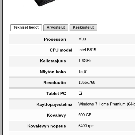
Tekniset tiedot
Arvostelut
Keskustelut
Prosessori
Muu
CPU model
Intel B815
Kellotaajuus
1,6GHz
Näytön koko
15,6"
Resoluutio
1366x768
Tablet PC
Ei
Käyttöjärjestelmä
Windows 7 Home Premium (64-b
Kovalevy
500 GB
Kovalevyn nopeus
5400 rpm