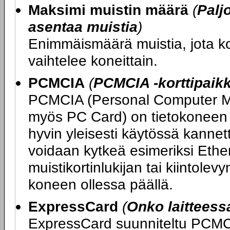
Maksimi muistin määrä
(
Palj
asentaa muistia
)
Enimmäismäärä muistia, jota 
vaihtelee koneittain.
PCMCIA
(
PCMCIA -korttipaik
PCMCIA (Personal Computer Me
myös PC Card) on tietokoneen l
hyvin yleisesti käytössä kannet
voidaan kytkeä esimeriksi Ethe
muistikortinlukijan tai kiintolev
koneen ollessa päällä.
ExpressCard
(
Onko laittees
ExpressCard suunniteltu PCMCIA