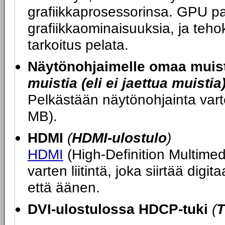
grafiikkaprosessorinsa. GPU p
grafiikkaominaisuuksia, ja teh
tarkoitus pelata.
Näytönohjaimelle omaa muis
muistia (eli ei jaettua muistia
Pelkästään näytönohjainta var
MB).
HDMI
(
HDMI-ulostulo
)
HDMI
(High-Definition Multimedi
varten liitintä, joka siirtää di
että äänen.
DVI-ulostulossa HDCP-tuki
(
T