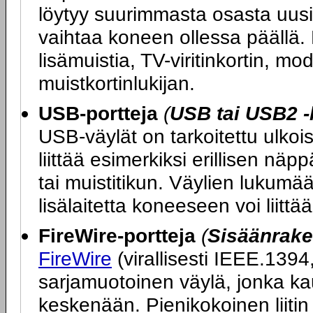
löytyy suurimmasta osasta uusia
vaihtaa koneen ollessa päällä. 
lisämuistia, TV-viritinkortin, 
muistkortinlukijan.
USB-portteja
(
USB tai USB2 -
USB-väylät on tarkoitettu ulkoi
liittää esimerkiksi erillisen nä
tai muistitikun. Väylien lukumää
lisälaitetta koneeseen voi liitt
FireWire-portteja
(
Sisäänrake
FireWire
(virallisesti IEEE.1394
sarjamuotoinen väylä, jonka ka
keskenään. Pienikokoinen liitin 