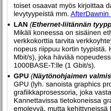
toiset osaavat myös kirjoittaa dat
levytyypeistä mm.
AfterDawnin
LAN
(
Ethernet-liitännän tyypp
Mikäli koneessa on sisäinen ether
verkkokorttia tarvita verkkoy
nopeus riippuu kortin tyypistä.
Mbit/s), joka häviää nopeudess
1000BASE-T:lle (1 Gbit/s).
GPU
(
Näytönohjaimen valmist
GPU (lyh. sanoista graphics pro
grafiikkaprosessoria, joka vasta
Kannettavissa tietokoneissa graf
emolevyä, mutta kehittyneissä 