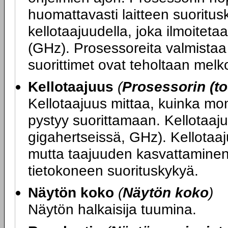
huomattavasti laitteen suoritu
kellotaajuudella, joka ilmoitet
(GHz). Prosessoreita valmistaa 
suorittimet ovat teholtaan melko
Kellotaajuus
(
Prosessorin (to
Kellotaajuus mittaa, kuinka mo
pystyy suorittamaan. Kellotaaju
gigahertseissä, GHz). Kellotaa
mutta taajuuden kasvattaminen
tietokoneen suorituskykyä.
Näytön koko
(
Näytön koko
)
Näytön halkaisija tuumina.