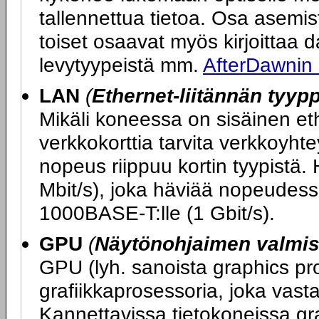
tallennettua tietoa. Osa asemi
toiset osaavat myös kirjoittaa dat
levytyypeistä mm.
AfterDawnin
LAN
(
Ethernet-liitännän tyypp
Mikäli koneessa on sisäinen ether
verkkokorttia tarvita verkkoy
nopeus riippuu kortin tyypistä.
Mbit/s), joka häviää nopeudess
1000BASE-T:lle (1 Gbit/s).
GPU
(
Näytönohjaimen valmist
GPU (lyh. sanoista graphics pro
grafiikkaprosessoria, joka vasta
Kannettavissa tietokoneissa graf