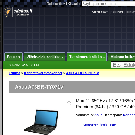
Rekisteröidy
|
Kirjaudu:
AfterDawn
|
Uutiset
|
Hinta
Edukas
Viihde-elektroniikka
Tietokonetekniikka
Mukana kulke
8/7/2026 4:37:08 PM
Edukas
>
Kannettavat tietokoneet
>
Asus A73BR-TY071V
Asus A73BR-TY071V
Muu / 1.65GHz / 17.3" / 1680
Premium (64-bit) / 320 GB / 4
Valmistaja:
Asus
| Kategoria:
Kannett
Arvostele tämä tuote