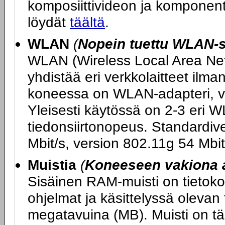
komposiittivideon ja komponent
löydät
täältä
.
WLAN
(
Nopein tuettu WLAN-s
WLAN (Wireless Local Area Netw
yhdistää eri verkkolaitteet ilm
koneessa on WLAN-adapteri, v
Yleisesti käytössä on 2-3 eri W
tiedonsiirtonopeus. Standardiv
Mbit/s, version 802.11g 54 Mbit
Muistia
(
Koneeseen vakiona 
Sisäinen RAM-muisti on tietokon
ohjelmat ja käsittelyssä olevan
megatavuina (MB). Muisti on tär