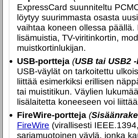
ExpressCard suunniteltu PCMCIA
löytyy suurimmasta osasta uusia
vaihtaa koneen ollessa päällä. 
lisämuistia, TV-viritinkortin, 
muistkortinlukijan.
USB-portteja
(
USB tai USB2 -
USB-väylät on tarkoitettu ulkoi
liittää esimerkiksi erillisen nä
tai muistitikun. Väylien lukumää
lisälaitetta koneeseen voi liitt
FireWire-portteja
(
Sisäänrake
FireWire
(virallisesti IEEE.1394
sarjamuotoinen väylä, jonka ka