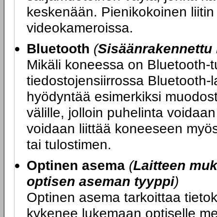
keskenään. Pienikokoinen liitin 
videokameroissa.
Bluetooth
(
Sisäänrakennettu 
Mikäli koneessa on Bluetooth-tu
tiedostojensiirrossa Bluetooth-l
hyödyntää esimerkiksi muodost
välille, jolloin puhelinta voida
voidaan liittää koneeseen myös 
tai tulostimen.
Optinen asema
(
Laitteen mu
optisen aseman tyyppi
)
Optinen asema tarkoittaa tietok
kykenee lukemaan optiselle med