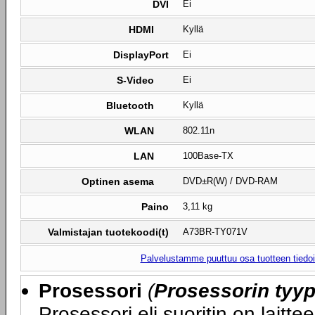
DVI
Ei
HDMI
Kyllä
DisplayPort
Ei
S-Video
Ei
Bluetooth
Kyllä
WLAN
802.11n
LAN
100Base-TX
Optinen asema
DVD±R(W) / DVD-RAM
Paino
3,11 kg
Valmistajan tuotekoodi(t)
A73BR-TY071V
Palvelustamme puuttuu osa tuotteen tiedois
Prosessori
(
Prosessorin tyyp
Prosessori eli suoritin on laitte