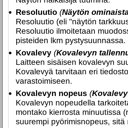
Resoluutio
(
Näytön ominaist
Resoluutio (eli "näytön tarkku
Resoluutio ilmoitetaan muodos
pisteiden lkm pystysuunnassa.
Kovalevy
(
Kovalevyn tallenn
Laitteen sisäisen kovalevyn su
Kovalevyä tarvitaan eri tiedost
varastoimiseen.
Kovalevyn nopeus
(
Kovalevy
Kovalevyn nopeudella tarkoitet
montako kierrosta minuutissa (
suurempi pyörimisnopeus, sitä