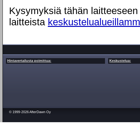
Kysymyksiä tähän laitteeseen l
laitteista
keskustelualueillam
Hintavertailusta poimittua:
Keskustelua:
© 1999-2026 AfterDawn Oy