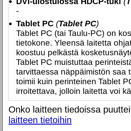
DVI-ulostulossa HDCP-tuki
(
T
-
Tablet PC
(
Tablet PC
)
Tablet PC (tai Taulu-PC) on ko
tietokone. Yleensä laitetta ohj
koostuu pelkästä kosketusnäytö
Tablet PC muistuttaa perinteist
tarvittaessa näppäimistön saa tai
toimii kuin perinteinen Tablet
irroitettava, jolloin laitetta vo
Onko laitteen tiedoissa puuttei
laitteen tietoihin