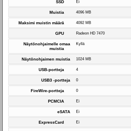
SSD
Ei
Muistia
4096 MB
Maksimi muistin määrä
4092 MB
GPU
Radeon HD 7470
Näytönohjaimelle omaa
Kyllä
muistia
Näytönohjaimen muistia
1024 MB
USB-portteja
4
USB3 -portteja
0
FireWire-portteja
0
PCMCIA
Ei
eSATA
Ei
ExpressCard
Ei