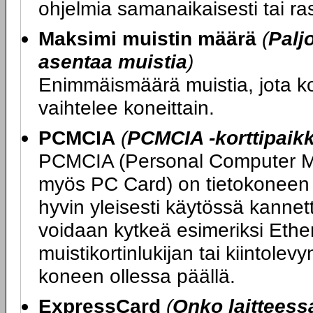
ohjelmia samanaikaisesti tai ras
Maksimi muistin määrä
(
Palj
asentaa muistia
)
Enimmäismäärä muistia, jota 
vaihtelee koneittain.
PCMCIA
(
PCMCIA -korttipaik
PCMCIA (Personal Computer Me
myös PC Card) on tietokoneen l
hyvin yleisesti käytössä kannet
voidaan kytkeä esimeriksi Ethe
muistikortinlukijan tai kiintolev
koneen ollessa päällä.
ExpressCard
(
Onko laittees