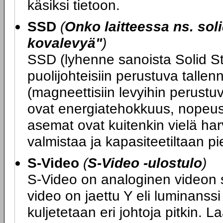
käsiksi tietoon.
SSD
(
Onko laitteessa ns. soli
kovalevyä"
)
SSD (lyhenne sanoista Solid St
puolijohteisiin perustuva tallen
(magneettisiin levyihin perustu
ovat energiatehokkuus, nopeus
asemat ovat kuitenkin vielä harvin
valmistaa ja kapasiteetiltaan pi
S-Video
(
S-Video -ulostulo
)
S-Video on analoginen videon sii
video on jaettu Y eli luminanssi 
kuljetetaan eri johtoja pitkin. L