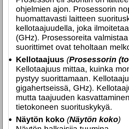
ohjelmien ajon. Prosessorin nop
huomattavasti laitteen suoritu
kellotaajuudella, joka ilmoitet
(GHz). Prosessoreita valmistaa 
suorittimet ovat teholtaan melko
Kellotaajuus
(
Prosessorin (to
Kellotaajuus mittaa, kuinka mo
pystyy suorittamaan. Kellotaaju
gigahertseissä, GHz). Kellotaa
mutta taajuuden kasvattaminen
tietokoneen suorituskykyä.
Näytön koko
(
Näytön koko
)
Näytön halkaisija tuumina.