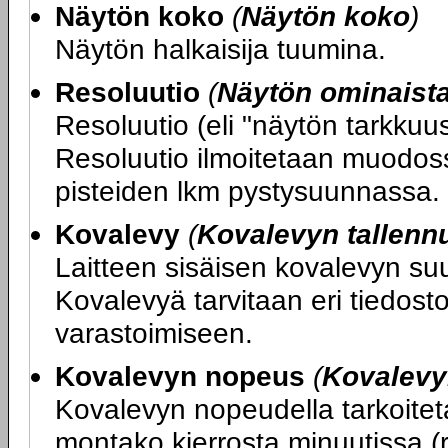
Näytön koko
(
Näytön koko
)
Näytön halkaisija tuumina.
Resoluutio
(
Näytön ominaist
Resoluutio (eli "näytön tarkku
Resoluutio ilmoitetaan muodos
pisteiden lkm pystysuunnassa.
Kovalevy
(
Kovalevyn tallenn
Laitteen sisäisen kovalevyn su
Kovalevyä tarvitaan eri tiedost
varastoimiseen.
Kovalevyn nopeus
(
Kovalevy
Kovalevyn nopeudella tarkoitet
montako kierrosta minuutissa (