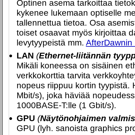
Optinen asema tarkoittaa tietok
kykenee lukemaan optiselle med
tallennettua tietoa. Osa asemi
toiset osaavat myös kirjoittaa dat
levytyypeistä mm.
AfterDawnin
LAN
(
Ethernet-liitännän tyypp
Mikäli koneessa on sisäinen ether
verkkokorttia tarvita verkkoy
nopeus riippuu kortin tyypistä.
Mbit/s), joka häviää nopeudess
1000BASE-T:lle (1 Gbit/s).
GPU
(
Näytönohjaimen valmist
GPU (lyh. sanoista graphics pro