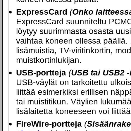
ExpressCard
(
Onko laittees
ExpressCard suunniteltu PCMCIA
löytyy suurimmasta osasta uusia
vaihtaa koneen ollessa päällä. 
lisämuistia, TV-viritinkortin, 
muistkortinlukijan.
USB-portteja
(
USB tai USB2 -
USB-väylät on tarkoitettu ulkoi
liittää esimerkiksi erillisen nä
tai muistitikun. Väylien lukumää
lisälaitetta koneeseen voi liitt
FireWire-portteja
(
Sisäänrake