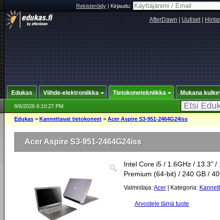
Rekisteröidy
|
Kirjaudu:
AfterDawn
|
Uutiset
|
Hinta
Edukas
Viihde-elektroniikka
Tietokonetekniikka
Mukana kulke
8/6/2026 6:10:27 PM
Edukas
>
Kannettavat tietokoneet
>
Acer Aspire S3-951-2464G24iss
Acer Aspire S3-951-2464G24iss
Intel Core i5 / 1.6GHz / 13.3
Premium (64-bit) / 240 GB / 4
Valmistaja:
Acer
| Kategoria:
Kannett
Arvostele tämä tuote