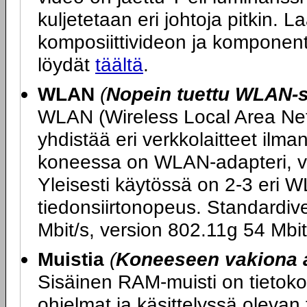
kuljetetaan eri johtoja pitkin. L
komposiittivideon ja komponent
löydät
täältä
.
WLAN
(
Nopein tuettu WLAN-s
WLAN (Wireless Local Area Netw
yhdistää eri verkkolaitteet ilm
koneessa on WLAN-adapteri, v
Yleisesti käytössä on 2-3 eri W
tiedonsiirtonopeus. Standardiv
Mbit/s, version 802.11g 54 Mbit
Muistia
(
Koneeseen vakiona 
Sisäinen RAM-muisti on tietokon
ohjelmat ja käsittelyssä olevan