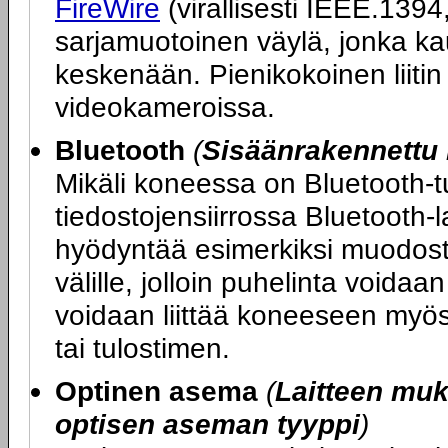
FireWire
(virallisesti IEEE.1394
sarjamuotoinen väylä, jonka ka
keskenään. Pienikokoinen liitin 
videokameroissa.
Bluetooth
(
Sisäänrakennettu 
Mikäli koneessa on Bluetooth-tu
tiedostojensiirrossa Bluetooth-l
hyödyntää esimerkiksi muodost
välille, jolloin puhelinta voida
voidaan liittää koneeseen myös 
tai tulostimen.
Optinen asema
(
Laitteen mu
optisen aseman tyyppi
)