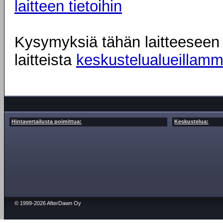
laitteen tietoihin
Kysymyksiä tähän laitteeseen l
laitteista
keskustelualueillam
Hintavertailusta poimittua:
Keskustelua:
© 1999-2026 AfterDawn Oy