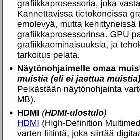
grafiikkaprosessoria, joka vasta
Kannettavissa tietokoneissa graf
emolevyä, mutta kehittyneissä 
grafiikkaprosessorinsa. GPU p
grafiikkaominaisuuksia, ja teh
tarkoitus pelata.
Näytönohjaimelle omaa muis
muistia (eli ei jaettua muistia
Pelkästään näytönohjainta var
MB).
HDMI
(
HDMI-ulostulo
)
HDMI
(High-Definition Multimedi
varten liitintä, joka siirtää di