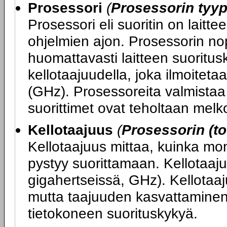
Prosessori
(
Prosessorin tyyp
Prosessori eli suoritin on laitte
ohjelmien ajon. Prosessorin nop
huomattavasti laitteen suoritu
kellotaajuudella, joka ilmoitet
(GHz). Prosessoreita valmistaa 
suorittimet ovat teholtaan melko
Kellotaajuus
(
Prosessorin (to
Kellotaajuus mittaa, kuinka mo
pystyy suorittamaan. Kellotaaju
gigahertseissä, GHz). Kellotaa
mutta taajuuden kasvattaminen
tietokoneen suorituskykyä.