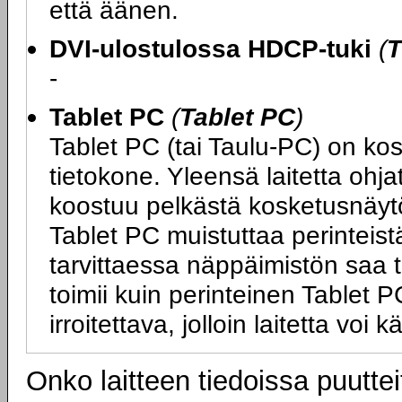
että äänen.
DVI-ulostulossa HDCP-tuki
(
T
-
Tablet PC
(
Tablet PC
)
Tablet PC (tai Taulu-PC) on ko
tietokone. Yleensä laitetta ohj
koostuu pelkästä kosketusnäytö
Tablet PC muistuttaa perinteist
tarvittaessa näppäimistön saa tai
toimii kuin perinteinen Tablet
irroitettava, jolloin laitetta vo
Onko laitteen tiedoissa puuttei