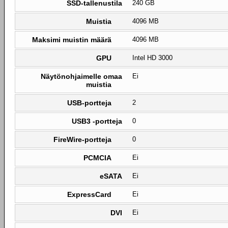
SSD-tallenustila
240 GB
Muistia
4096 MB
Maksimi muistin määrä
4096 MB
GPU
Intel HD 3000
Näytönohjaimelle omaa
Ei
muistia
USB-portteja
2
USB3 -portteja
0
FireWire-portteja
0
PCMCIA
Ei
eSATA
Ei
ExpressCard
Ei
DVI
Ei