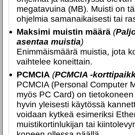
megatavuina (MB). Muisti on tär
ohjelmia samanaikaisesti tai ras
Maksimi muistin määrä
(
Palj
asentaa muistia
)
Enimmäismäärä muistia, jota 
vaihtelee koneittain.
PCMCIA
(
PCMCIA -korttipaik
PCMCIA (Personal Computer Me
myös PC Card) on tietokoneen l
hyvin yleisesti käytössä kannet
voidaan kytkeä esimeriksi Ethe
muistikortinlukijan tai kiintolev
koneen ollessa päällä.