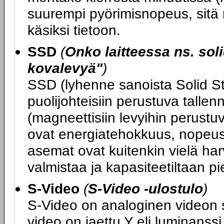
suurempi pyörimisnopeus, sitä
käsiksi tietoon.
SSD
(
Onko laitteessa ns. soli
kovalevyä"
)
SSD (lyhenne sanoista Solid St
puolijohteisiin perustuva tallen
(magneettisiin levyihin perustu
ovat energiatehokkuus, nopeus
asemat ovat kuitenkin vielä harvin
valmistaa ja kapasiteetiltaan pi
S-Video
(
S-Video -ulostulo
)
S-Video on analoginen videon sii
video on jaettu Y eli luminanssi 