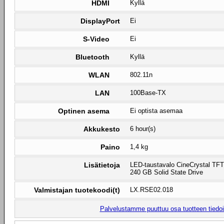
HDMI
Kyllä
DisplayPort
Ei
S-Video
Ei
Bluetooth
Kyllä
WLAN
802.11n
LAN
100Base-TX
Optinen asema
Ei optista asemaa
Akkukesto
6 hour(s)
Paino
1,4 kg
Lisätietoja
LED-taustavalo CineCrystal TFT
240 GB Solid State Drive
Valmistajan tuotekoodi(t)
LX.RSE02.018
Palvelustamme puuttuu osa tuotteen tiedois