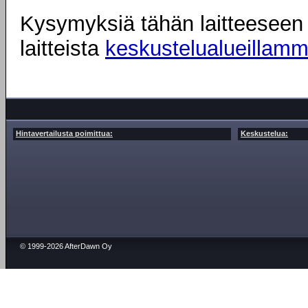
Kysymyksiä tähän laitteeseen l
laitteista
keskustelualueillam
Hintavertailusta poimittua:
Keskustelua:
© 1999-2026 AfterDawn Oy