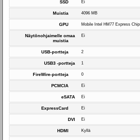
SSD
Ei
Muistia
4096 MB
GPU
Mobile Intel HM77 Express Chip
Näytönohjaimelle omaa
Ei
muistia
USB-portteja
2
USB3 -portteja
1
FireWire-portteja
0
PCMCIA
Ei
eSATA
Ei
ExpressCard
Ei
DVI
Ei
HDMI
Kyllä