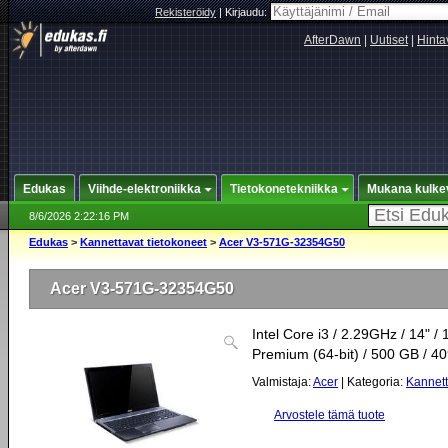
Rekisteröidy
|
Kirjaudu:
AfterDawn
|
Uutiset
|
Hinta
Edukas
Viihde-elektroniikka
Tietokonetekniikka
Mukana kulke
8/6/2026 2:22:16 PM
Edukas
>
Kannettavat tietokoneet
>
Acer V3-571G-32354G50
Acer V3-571G-32354G50
Intel Core i3 / 2.29GHz / 14"
Premium (64-bit) / 500 GB / 4
Valmistaja:
Acer
| Kategoria:
Kannett
Arvostele tämä tuote