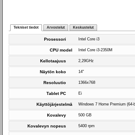
Tekniset tiedot
Arvostelut
Keskustelut
Prosessori
Intel Core i3
CPU model
Intel Core i3-2350M
Kellotaajuus
2,29GHz
Näytön koko
14"
Resoluutio
1366x768
Tablet PC
Ei
Käyttöjärjestelmä
Windows 7 Home Premium (64-b
Kovalevy
500 GB
Kovalevyn nopeus
5400 rpm