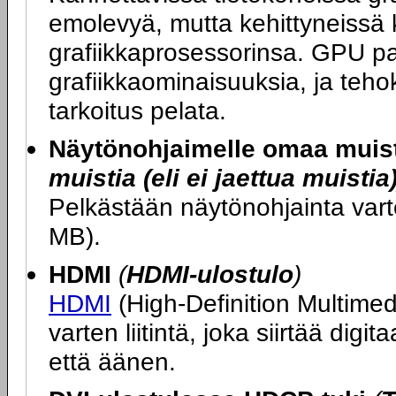
emolevyä, mutta kehittyneissä 
grafiikkaprosessorinsa. GPU p
grafiikkaominaisuuksia, ja teh
tarkoitus pelata.
Näytönohjaimelle omaa muis
muistia (eli ei jaettua muistia
Pelkästään näytönohjainta var
MB).
HDMI
(
HDMI-ulostulo
)
HDMI
(High-Definition Multimedi
varten liitintä, joka siirtää di
että äänen.