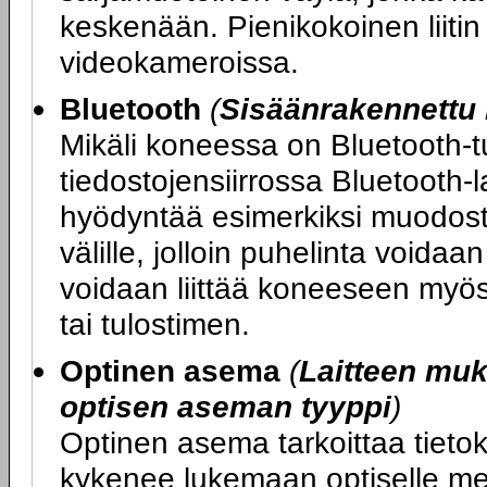
keskenään. Pienikokoinen liitin 
videokameroissa.
Bluetooth
(
Sisäänrakennettu 
Mikäli koneessa on Bluetooth-tu
tiedostojensiirrossa Bluetooth-l
hyödyntää esimerkiksi muodost
välille, jolloin puhelinta voida
voidaan liittää koneeseen myös 
tai tulostimen.
Optinen asema
(
Laitteen mu
optisen aseman tyyppi
)
Optinen asema tarkoittaa tietok
kykenee lukemaan optiselle med