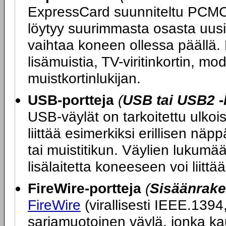
ExpressCard suunniteltu PCMCIA
löytyy suurimmasta osasta uusia
vaihtaa koneen ollessa päällä. 
lisämuistia, TV-viritinkortin, 
muistkortinlukijan.
USB-portteja
(
USB tai USB2 -
USB-väylät on tarkoitettu ulkoi
liittää esimerkiksi erillisen nä
tai muistitikun. Väylien lukumää
lisälaitetta koneeseen voi liitt
FireWire-portteja
(
Sisäänrake
FireWire
(virallisesti IEEE.1394
sarjamuotoinen väylä, jonka ka