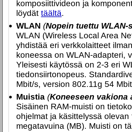
komposiittivideon ja komponent
löydät
täältä
.
WLAN
(
Nopein tuettu WLAN-s
WLAN (Wireless Local Area Netw
yhdistää eri verkkolaitteet ilm
koneessa on WLAN-adapteri, v
Yleisesti käytössä on 2-3 eri W
tiedonsiirtonopeus. Standardiv
Mbit/s, version 802.11g 54 Mbit
Muistia
(
Koneeseen vakiona 
Sisäinen RAM-muisti on tietokon
ohjelmat ja käsittelyssä olevan
megatavuina (MB). Muisti on tär