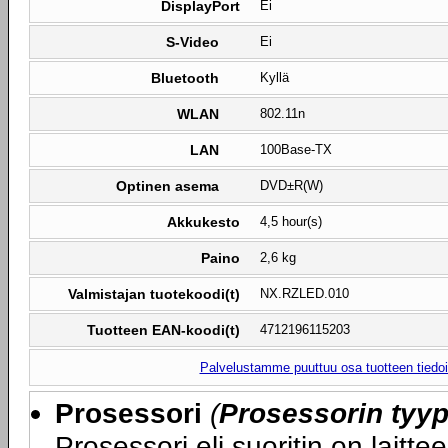
DisplayPort
Ei
S-Video
Ei
Bluetooth
Kyllä
WLAN
802.11n
LAN
100Base-TX
Optinen asema
DVD±R(W)
Akkukesto
4,5 hour(s)
Paino
2,6 kg
Valmistajan tuotekoodi(t)
NX.RZLED.010
Tuotteen EAN-koodi(t)
4712196115203
Palvelustamme puuttuu osa tuotteen tiedois
Prosessori
(
Prosessorin tyyp
Prosessori eli suoritin on laitte