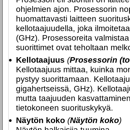
ohjelmien ajon. Prosessorin nop
huomattavasti laitteen suoritu
kellotaajuudella, joka ilmoitet
(GHz). Prosessoreita valmistaa 
suorittimet ovat teholtaan melko
Kellotaajuus
(
Prosessorin (to
Kellotaajuus mittaa, kuinka mo
pystyy suorittamaan. Kellotaaju
gigahertseissä, GHz). Kellotaa
mutta taajuuden kasvattaminen
tietokoneen suorituskykyä.
Näytön koko
(
Näytön koko
)
Näytön halkaisija tuumina.