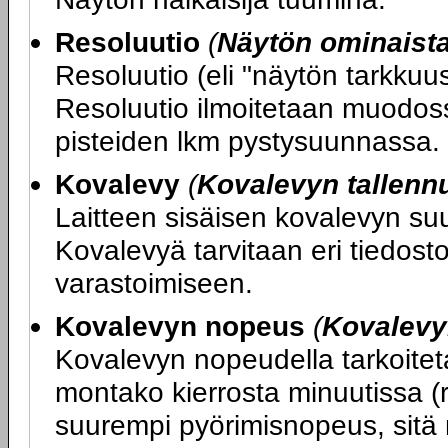
Resoluutio
(
Näytön ominaist
Resoluutio (eli "näytön tarkku
Resoluutio ilmoitetaan muodos
pisteiden lkm pystysuunnassa.
Kovalevy
(
Kovalevyn tallenn
Laitteen sisäisen kovalevyn su
Kovalevyä tarvitaan eri tiedost
varastoimiseen.
Kovalevyn nopeus
(
Kovalevy
Kovalevyn nopeudella tarkoitet
montako kierrosta minuutissa (
suurempi pyörimisnopeus, sitä