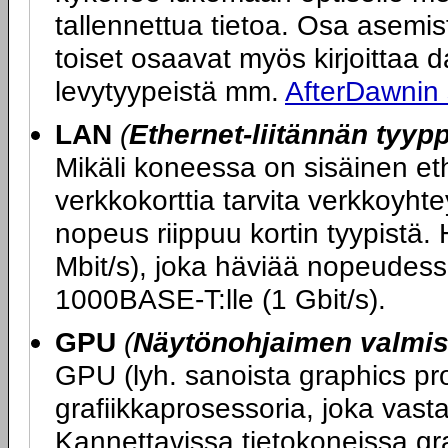
tallennettua tietoa. Osa asemi
toiset osaavat myös kirjoittaa dat
levytyypeistä mm.
AfterDawnin
LAN
(
Ethernet-liitännän tyypp
Mikäli koneessa on sisäinen ether
verkkokorttia tarvita verkkoy
nopeus riippuu kortin tyypistä.
Mbit/s), joka häviää nopeudess
1000BASE-T:lle (1 Gbit/s).
GPU
(
Näytönohjaimen valmist
GPU (lyh. sanoista graphics pro
grafiikkaprosessoria, joka vasta
Kannettavissa tietokoneissa graf