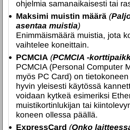
ohjelmia samanaikaisesti tai ras
Maksimi muistin määrä
(
Palj
asentaa muistia
)
Enimmäismäärä muistia, jota 
vaihtelee koneittain.
PCMCIA
(
PCMCIA -korttipaik
PCMCIA (Personal Computer Me
myös PC Card) on tietokoneen l
hyvin yleisesti käytössä kannet
voidaan kytkeä esimeriksi Ethe
muistikortinlukijan tai kiintolev
koneen ollessa päällä.
ExpressCard
(
Onko laittees