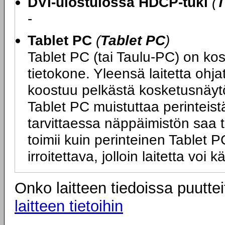
DVI-ulostulossa HDCP-tuki
(
T
-
Tablet PC
(
Tablet PC
)
Tablet PC (tai Taulu-PC) on ko
tietokone. Yleensä laitetta ohj
koostuu pelkästä kosketusnäytö
Tablet PC muistuttaa perinteist
tarvittaessa näppäimistön saa tai
toimii kuin perinteinen Tablet
irroitettava, jolloin laitetta vo
Onko laitteen tiedoissa puuttei
laitteen tietoihin