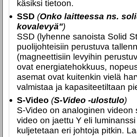
käsiksi tietoon.
SSD
(
Onko laitteessa ns. soli
kovalevyä"
)
SSD (lyhenne sanoista Solid St
puolijohteisiin perustuva tallen
(magneettisiin levyihin perustu
ovat energiatehokkuus, nopeus
asemat ovat kuitenkin vielä harvin
valmistaa ja kapasiteetiltaan pi
S-Video
(
S-Video -ulostulo
)
S-Video on analoginen videon sii
video on jaettu Y eli luminanssi 
kuljetetaan eri johtoja pitkin. L