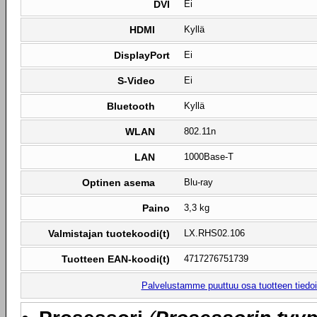
DVI
Ei
HDMI
Kyllä
DisplayPort
Ei
S-Video
Ei
Bluetooth
Kyllä
WLAN
802.11n
LAN
1000Base-T
Optinen asema
Blu-ray
Paino
3,3 kg
Valmistajan tuotekoodi(t)
LX.RHS02.106
Tuotteen EAN-koodi(t)
4717276751739
Palvelustamme puuttuu osa tuotteen tiedois