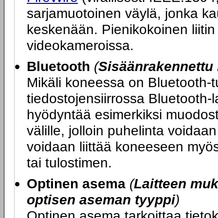
sarjamuotoinen väylä, jonka ka
keskenään. Pienikokoinen liitin 
videokameroissa.
Bluetooth
(
Sisäänrakennettu 
Mikäli koneessa on Bluetooth-tu
tiedostojensiirrossa Bluetooth-l
hyödyntää esimerkiksi muodost
välille, jolloin puhelinta voida
voidaan liittää koneeseen myös 
tai tulostimen.
Optinen asema
(
Laitteen mu
optisen aseman tyyppi
)
Optinen asema tarkoittaa tietok