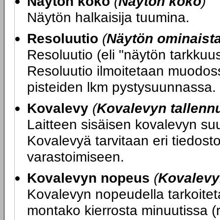
Näytön koko
(
Näytön koko
)
Näytön halkaisija tuumina.
Resoluutio
(
Näytön ominaist
Resoluutio (eli "näytön tarkku
Resoluutio ilmoitetaan muodos
pisteiden lkm pystysuunnassa.
Kovalevy
(
Kovalevyn tallenn
Laitteen sisäisen kovalevyn su
Kovalevyä tarvitaan eri tiedost
varastoimiseen.
Kovalevyn nopeus
(
Kovalevy
Kovalevyn nopeudella tarkoitet
montako kierrosta minuutissa (