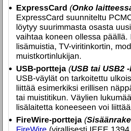
ExpressCard
(
Onko laittees
ExpressCard suunniteltu PCMCIA
löytyy suurimmasta osasta uusia
vaihtaa koneen ollessa päällä. 
lisämuistia, TV-viritinkortin, 
muistkortinlukijan.
USB-portteja
(
USB tai USB2 -
USB-väylät on tarkoitettu ulkoi
liittää esimerkiksi erillisen nä
tai muistitikun. Väylien lukumää
lisälaitetta koneeseen voi liitt
FireWire-portteja
(
Sisäänrake
FireWire
(virallisesti IEEE.1394