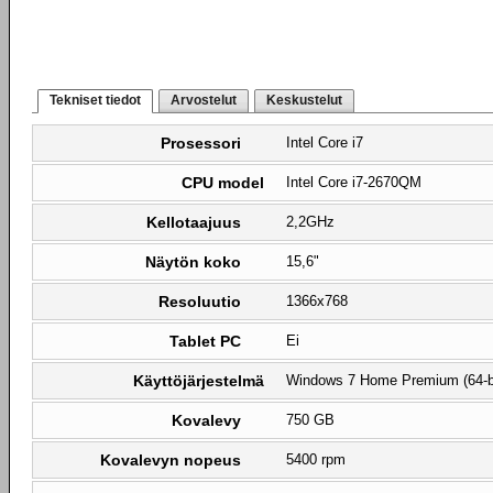
Tekniset tiedot
Arvostelut
Keskustelut
Prosessori
Intel Core i7
CPU model
Intel Core i7-2670QM
Kellotaajuus
2,2GHz
Näytön koko
15,6"
Resoluutio
1366x768
Tablet PC
Ei
Käyttöjärjestelmä
Windows 7 Home Premium (64-b
Kovalevy
750 GB
Kovalevyn nopeus
5400 rpm