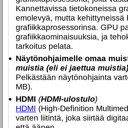
Kannettavissa tietokoneissa graf
emolevyä, mutta kehittyneissä 
grafiikkaprosessorinsa. GPU p
grafiikkaominaisuuksia, ja teh
tarkoitus pelata.
Näytönohjaimelle omaa muis
muistia (eli ei jaettua muistia
Pelkästään näytönohjainta var
MB).
HDMI
(
HDMI-ulostulo
)
HDMI
(High-Definition Multimedi
varten liitintä, joka siirtää di
että äänen.