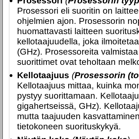
Prosessori
(
Prosessorin tyyp
Prosessori eli suoritin on laitte
ohjelmien ajon. Prosessorin nop
huomattavasti laitteen suoritu
kellotaajuudella, joka ilmoitet
(GHz). Prosessoreita valmistaa 
suorittimet ovat teholtaan melko
Kellotaajuus
(
Prosessorin (to
Kellotaajuus mittaa, kuinka mo
pystyy suorittamaan. Kellotaaju
gigahertseissä, GHz). Kellotaa
mutta taajuuden kasvattaminen
tietokoneen suorituskykyä.