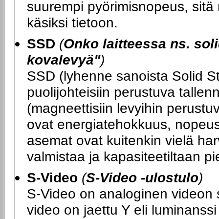
suurempi pyörimisnopeus, sitä
käsiksi tietoon.
SSD
(
Onko laitteessa ns. soli
kovalevyä"
)
SSD (lyhenne sanoista Solid St
puolijohteisiin perustuva tallen
(magneettisiin levyihin perustu
ovat energiatehokkuus, nopeus
asemat ovat kuitenkin vielä harvin
valmistaa ja kapasiteetiltaan pi
S-Video
(
S-Video -ulostulo
)
S-Video on analoginen videon sii
video on jaettu Y eli luminanssi 