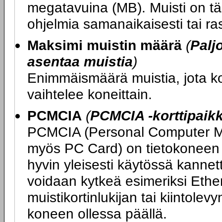
megatavuina (MB). Muisti on tär
ohjelmia samanaikaisesti tai ras
Maksimi muistin määrä
(
Palj
asentaa muistia
)
Enimmäismäärä muistia, jota 
vaihtelee koneittain.
PCMCIA
(
PCMCIA -korttipaik
PCMCIA (Personal Computer Me
myös PC Card) on tietokoneen l
hyvin yleisesti käytössä kannet
voidaan kytkeä esimeriksi Ethe
muistikortinlukijan tai kiintolev
koneen ollessa päällä.