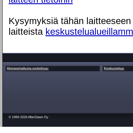
Kysymyksiä tähän laitteeseen l
laitteista
keskustelualueillam
Hintavertailusta poimittua:
Keskustelua:
© 1999-2026 AfterDawn Oy