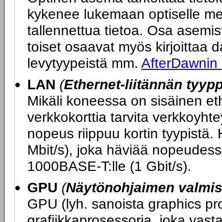
kykenee lukemaan optiselle med
tallennettua tietoa. Osa asemi
toiset osaavat myös kirjoittaa dat
levytyypeistä mm.
AfterDawnin
LAN
(
Ethernet-liitännän tyypp
Mikäli koneessa on sisäinen ether
verkkokorttia tarvita verkkoy
nopeus riippuu kortin tyypistä.
Mbit/s), joka häviää nopeudess
1000BASE-T:lle (1 Gbit/s).
GPU
(
Näytönohjaimen valmist
GPU (lyh. sanoista graphics pro
grafiikkaprosessoria, joka vasta