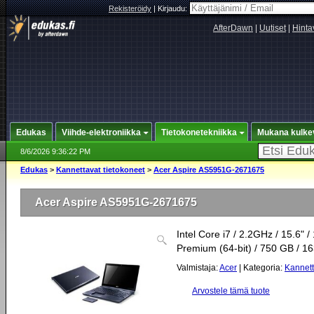
Rekisteröidy
|
Kirjaudu:
AfterDawn
|
Uutiset
|
Hinta
Edukas
Viihde-elektroniikka
Tietokonetekniikka
Mukana kulke
8/6/2026 9:36:22 PM
Edukas
>
Kannettavat tietokoneet
>
Acer Aspire AS5951G-2671675
Acer Aspire AS5951G-2671675
Intel Core i7 / 2.2GHz / 15.6
Premium (64-bit) / 750 GB / 
Valmistaja:
Acer
| Kategoria:
Kannett
Arvostele tämä tuote