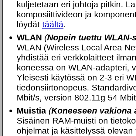
kuljetetaan eri johtoja pitkin. L
komposiittivideon ja komponent
löydät
täältä
.
WLAN
(
Nopein tuettu WLAN-s
WLAN (Wireless Local Area Netw
yhdistää eri verkkolaitteet ilm
koneessa on WLAN-adapteri, v
Yleisesti käytössä on 2-3 eri W
tiedonsiirtonopeus. Standardiv
Mbit/s, version 802.11g 54 Mbit
Muistia
(
Koneeseen vakiona 
Sisäinen RAM-muisti on tietokon
ohjelmat ja käsittelyssä olevan