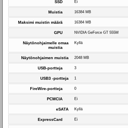
SSD
Ei
Muistia
16384 MB
Maksimi muistin määrä
16384 MB
GPU
NVIDIA GeForce GT 555M
Näytönohjaimelle omaa
Kyllä
muistia
Näytönohjaimen muistia
2048 MB
USB-portteja
3
USB3 -portteja
1
FireWire-portteja
0
PCMCIA
Ei
eSATA
Kyllä
ExpressCard
Ei