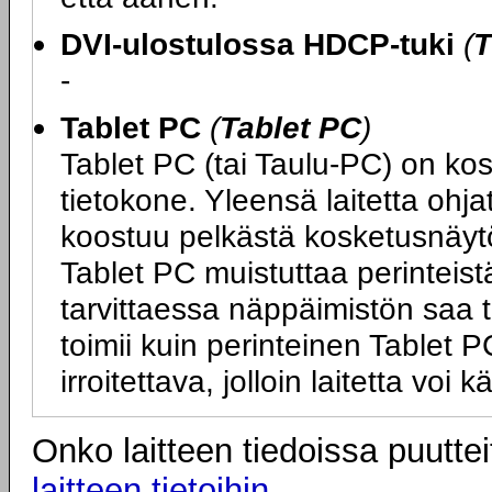
DVI-ulostulossa HDCP-tuki
(
T
-
Tablet PC
(
Tablet PC
)
Tablet PC (tai Taulu-PC) on ko
tietokone. Yleensä laitetta ohj
koostuu pelkästä kosketusnäytö
Tablet PC muistuttaa perinteist
tarvittaessa näppäimistön saa tai
toimii kuin perinteinen Tablet
irroitettava, jolloin laitetta vo
Onko laitteen tiedoissa puuttei
laitteen tietoihin