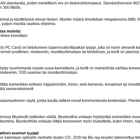
N-standardia, joiden merkittävin ero on tiedonsiirtonopeus. Standardiversion 802
n 300 Mbit/s.
jelmat ja käsittelyssä olevan tiedon. Muistin määrä ilmoitetaan megatavuina (MB). M
, paljon muistia vaativia ohjelmia.
taa muistia
)
elee koneittain.
 PC Card) on tietokoneen laajennuskorttipaikan tyyppi, joka on hyvin yleisesti k
rnet-sovittimen, modeemin, muistikortinlukijan tai kiintolevyn, ja kortti on yleensä
öytyy suurimmasta osasta uusia kannettavia, ja kortti on mahdollista vaihtaa konee
in, modeemin, SSD-aseman tai muistkortinlukijan.
ittää esimerkiksi erillisen näppäimistön, hiiren, web-kameran, kovalevyn tai muistit
ttää samanaikaisesti.
 sarjamuotoinen väylä, jonka kautta laitteet voivat kommunikoida keskenään. Pieniko
iirrossa Bluetooth-laitteiden välillä. Bluetoothia voidaan hyödyntää esimerkiksi mu
eemina. Bluetoothilla voidaan liittää koneeseen myös lisälaitteita, kuten hiiren, nä
ptisen aseman tyyppi
)
ee lukemaan optiselle medialle (kuten CD-, DVD-tai Blu-ray-levylle) tallennettua tie