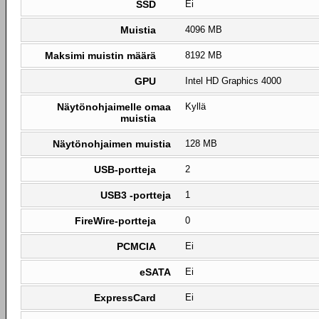
SSD
Ei
Muistia
4096 MB
Maksimi muistin määrä
8192 MB
GPU
Intel HD Graphics 4000
Näytönohjaimelle omaa
Kyllä
muistia
Näytönohjaimen muistia
128 MB
USB-portteja
2
USB3 -portteja
1
FireWire-portteja
0
PCMCIA
Ei
eSATA
Ei
ExpressCard
Ei