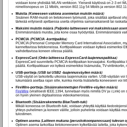
voidaan kone yhdistää WLAN-verkkoon. Yleisesti käytössä on 2-3 eri WLA
nimellisnopeus on 11 Mbit/s, version 802.11g 54 Mbit/s ja version 802.11
Muistia
(
Koneeseen vakiona asennetun muistin määrä
)
Sisäinen RAM-muisti on tietokoneen työmuisti, joka sisältää ajettavat oh
tärkeää erityisesti ajettaessa useita ohjelmia samanaikaisesti tai raskaita
Maksimi muistin määrä
(
Paljonko laitteeseen voi maksimissaan asen
Enimmäismäärä muistia, jota kone osaa hyödyntää. Enimmäismäärä vaiht
PCMCIA
(
PCMCIA -korttipaikka
)
PCMCIA (Personal Computer Memory Card International Association, myös
kannettavissa tietokoneissa. Korttipaikkaan voidaan kytkeä esimeriksi Ethe
vaihdettavissa koneen ollessa päällä.
ExpressCard
(
Onko laitteessa ExpressCard-laajennuspaikkaa
)
ExpressCard suunniteltu PCMCIA-korttipaikan korvaajaksi. Korttipaikka l
päällä. Korttipaikkaan voi kytkeä esimerkiksi lisämuistia, TV-viritinkort
USB-portteja
(
USB tai USB2 -laajennusväylien määrä
)
USB-väylät on tarkoitettu ulkoisia laajennuksia varten. USB-väylään voi li
lukumäärä asettaa rajan sille, kuinka monta lisälaitetta koneeseen voi lii
FireWire-portteja
(
Sisäänrakennettujen FireWire-väylien määrä
)
FireWire
(virallisesti IEEE.1394, tunnetaan myös nimillä DV ja i.Link) on
on hyvin yleinen digitaalisissa videokameroissa.
Bluetooth
(
Sisäänrakennettu BlueTooth-tuki
)
Mikäli koneessa on Bluetooth-tuki, voidaan yhteyttä käyttää tiedostojens
yhteys puhelimen ja koneen välille, jolloin puhelinta voidaan käyttää mod
tulostimen.
Optinen asema
(
Laitteen mukana (peruskokoonpanossaan) tulevan o
Optinen asema tarkoittaa tietokoneeseen kytkettävää laitetta, joka kyken