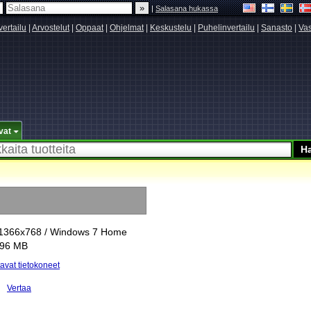
|
Salasana hukassa
vertailu
|
Arvostelut
|
Oppaat
|
Ohjelmat
|
Keskustelu
|
Puhelinvertailu
|
Sanasto
|
Vas
vat
" / 1366x768 / Windows 7 Home
096 MB
avat tietokoneet
Vertaa