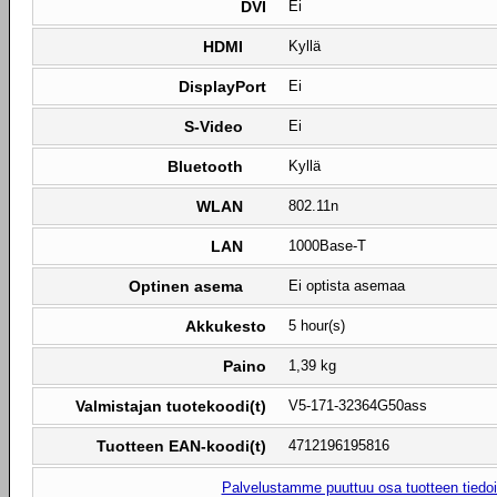
DVI
Ei
HDMI
Kyllä
DisplayPort
Ei
S-Video
Ei
Bluetooth
Kyllä
WLAN
802.11n
LAN
1000Base-T
Optinen asema
Ei optista asemaa
Akkukesto
5 hour(s)
Paino
1,39 kg
Valmistajan tuotekoodi(t)
V5-171-32364G50ass
Tuotteen EAN-koodi(t)
4712196195816
Palvelustamme puuttuu osa tuotteen tiedois