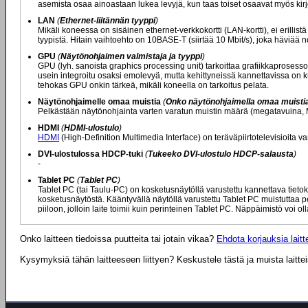
asemista osaa ainoastaan lukea levyjä, kun taas toiset osaavat myös kirjoit
LAN
(
Ethernet-liitännän tyyppi
)
Mikäli koneessa on sisäinen ethernet-verkkokortti (LAN-kortti), ei erill
tyypistä. Hitain vaihtoehto on 10BASE-T (siirtää 10 Mbit/s), joka häviää
GPU
(
Näytönohjaimen valmistaja ja tyyppi
)
GPU (lyh. sanoista graphics processing unit) tarkoittaa grafiikkaprosessor
usein integroitu osaksi emolevyä, mutta kehittyneissä kannettavissa on 
tehokas GPU onkin tärkeä, mikäli koneella on tarkoitus pelata.
Näytönohjaimelle omaa muistia
(
Onko näytönohjaimella omaa muistia (
Pelkästään näytönohjainta varten varatun muistin määrä (megatavuina, 
HDMI
(
HDMI-ulostulo
)
HDMI
(High-Definition Multimedia Interface) on teräväpiirtotelevisioita va
DVI-ulostulossa HDCP-tuki
(
Tukeeko DVI-ulostulo HDCP-salausta
)
-
Tablet PC
(
Tablet PC
)
Tablet PC (tai Taulu-PC) on kosketusnäytöllä varustettu kannettava tieto
kosketusnäytöstä. Kääntyvällä näytöllä varustettu Tablet PC muistuttaa pe
piiloon, jolloin laite toimii kuin perinteinen Tablet PC. Näppäimistö voi ol
Onko laitteen tiedoissa puutteita tai jotain vikaa?
Ehdota korjauksia laitte
Kysymyksiä tähän laitteeseen liittyen? Keskustele tästä ja muista laitte