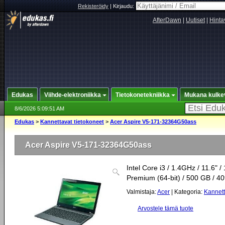
Rekisteröidy
|
Kirjaudu:
AfterDawn
|
Uutiset
|
Hinta
Edukas
Viihde-elektroniikka
Tietokonetekniikka
Mukana kulke
8/6/2026 5:09:51 AM
Edukas
>
Kannettavat tietokoneet
>
Acer Aspire V5-171-32364G50ass
Acer Aspire V5-171-32364G50ass
Intel Core i3 / 1.4GHz / 11.6
Premium (64-bit) / 500 GB / 4
Valmistaja:
Acer
| Kategoria:
Kannett
Arvostele tämä tuote