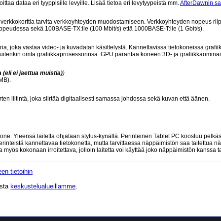
taa dataa eri tyyppisille levyille. Lisää tietoa eri levytyypeistä mm.
AfterDawnin s
istä verkkokorttia tarvita verkkoyhteyden muodostamiseen. Verkkoyhteyden nopeus rii
 nopeudessa sekä 100BASE-TX:lle (100 Mbit/s) että 1000BASE-T:lle (1 Gbit/s).
ia, joka vastaa video- ja kuvadatan käsittelystä. Kannettavissa tietokoneissa grafiik
kuitenkin omta grafiikkaprosessorinsa. GPU parantaa koneen 3D- ja grafiikkaominai
eli ei jaettua muistia)
)
MB).
rten liitintä, joka siirtää digitaalisesti samassa johdossa sekä kuvan että äänen.
kone. Yleensä laitetta ohjataan stylus-kynällä. Perinteinen Tablet PC koostuu pelkä
rinteistä kannettavaa tietokonetta, mutta tarvittaessa näppäimistön saa taitettua nä
la myös kokonaan irroitettava, jolloin laitetta voi käyttää joko näppäimistön kanssa t
en tietoihin
ista
keskustelualueillamme
.