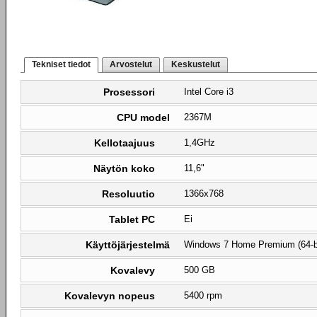
Tekniset tiedot
Arvostelut
Keskustelut
Prosessori
Intel Core i3
CPU model
2367M
Kellotaajuus
1,4GHz
Näytön koko
11,6"
Resoluutio
1366x768
Tablet PC
Ei
Käyttöjärjestelmä
Windows 7 Home Premium (64-b
Kovalevy
500 GB
Kovalevyn nopeus
5400 rpm