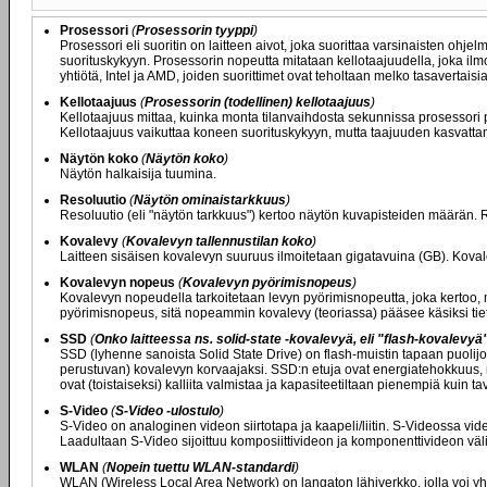
Prosessori
(
Prosessorin tyyppi
)
Prosessori eli suoritin on laitteen aivot, joka suorittaa varsinaisten ohje
suorituskykyyn. Prosessorin nopeutta mitataan kellotaajuudella, joka il
yhtiötä, Intel ja AMD, joiden suorittimet ovat teholtaan melko tasavertaisia
Kellotaajuus
(
Prosessorin (todellinen) kellotaajuus
)
Kellotaajuus mittaa, kuinka monta tilanvaihdosta sekunnissa prosessori 
Kellotaajuus vaikuttaa koneen suorituskykyyn, mutta taajuuden kasvatta
Näytön koko
(
Näytön koko
)
Näytön halkaisija tuumina.
Resoluutio
(
Näytön ominaistarkkuus
)
Resoluutio (eli "näytön tarkkuus") kertoo näytön kuvapisteiden määrän
Kovalevy
(
Kovalevyn tallennustilan koko
)
Laitteen sisäisen kovalevyn suuruus ilmoitetaan gigatavuina (GB). Kovale
Kovalevyn nopeus
(
Kovalevyn pyörimisnopeus
)
Kovalevyn nopeudella tarkoitetaan levyn pyörimisnopeutta, joka kertoo, 
pyörimisnopeus, sitä nopeammin kovalevy (teoriassa) pääsee käsiksi tie
SSD
(
Onko laitteessa ns. solid-state -kovalevyä, eli "flash-kovalevyä
SSD (lyhenne sanoista Solid State Drive) on flash-muistin tapaan puolijoh
perustuvan) kovalevyn korvaajaksi. SSD:n etuja ovat energiatehokkuus, n
ovat (toistaiseksi) kalliita valmistaa ja kapasiteetiltaan pienempiä kuin tav
S-Video
(
S-Video -ulostulo
)
S-Video on analoginen videon siirtotapa ja kaapeli/liitin. S-Videossa video 
Laadultaan S-Video sijoittuu komposiittivideon ja komponenttivideon vä
WLAN
(
Nopein tuettu WLAN-standardi
)
WLAN (Wireless Local Area Network) on langaton lähiverkko, jolla voi yh