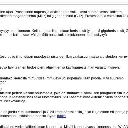
lmien ajon. Prosessorin nopeus ja arkkitehtuuri vaikuttavat huomattavasti laitteen
moitetaan megahertseinä (MHz) tai gigahertseinä (GHz). Prosessoreita valmistaa kak
.
pystyy suorittamaan. Kellotaajuus ilmoitetaan hertseissä (yleensä gigahertseissä, 
minen ei kuitenkaan välttämättä nosta koko tietokoneen suorituskykyä.
. Resoluutio ilmoitetaan muodossa pisteiden lkm vaakasuunnassa x pisteiden lkm p
vyä tarvitaan eri tiedostojen, ohjelmien ja käyttöjärjestelmän varastoimiseen.
montako kierrosta minuutissa (rpm) levy voi nopeimmillaan pyöriä. Mitä suurempi
toon.
"
)
teisiin perustuva tallennusmedia, joka on suunniteltu tavallisen (magneettisiin lev
opeus (datahaussa) sekä luotettavuus. SSD-asemat ovat kuitenkin vielä harvinaisia
alliset kovalevyt.
on jaettu Y eli luminanssi ja C eli krominanssi osiin, jotka kuljetetaan eri johtoja p
limaastoon. Lisäinfoa aiheesta löydät
täältä
.
distää eri verkkolaitteet ilman kaapeleita. Mikäli kannettavassa koneessa on WLAN