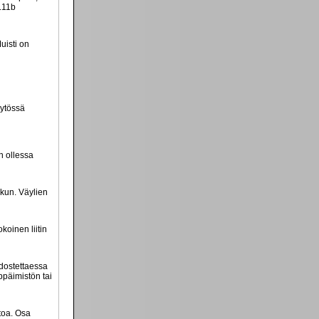
.11b
uisti on
äytössä
n ollessa
ikun. Väylien
koinen liitin
odostettaessa
ppäimistön tai
toa. Osa