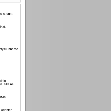
si suurtaa
GHz).
ystysuunnassa.
yihin
, sillä ne
itkin.
-adapteri,