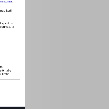
anastossa
.
ppuu kortin
kapiirit on
suuksia, ja
stä
ytön alle
ai ilman.