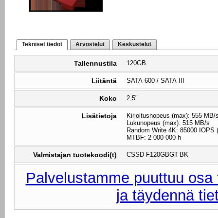
Tekniset tiedot
Arvostelut
Keskustelut
Tallennustila
120GB
Liitäntä
SATA-600 / SATA-III
Koko
2,5"
Lisätietoja
Kirjoitusnopeus (max): 555 MB/
Lukunopeus (max): 515 MB/s
Random Write 4K: 85000 IOPS (
MTBF: 2 000 000 h
Valmistajan tuotekoodi(t)
CSSD-F120GBGT-BK
Palvelustamme puuttuu osa t
ja täydennä tie