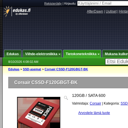
Rekisteröidy
|
Kirjaudu:
AfterDawn
|
Uutiset
|
Hinta
Edukas
Viihde-elektroniikka
Tietokonetekniikka
Mukana kulke
8/10/2026 4:08:02 AM
Edukas
>
SSD-asemat
>
Corsair CSSD-F120GBGT-BK
Corsair CSSD-F120GBGT-BK
120GB / SATA 600
Valmistaja:
Corsair
| Kategoria:
SSD
Arvostele tämä tuote