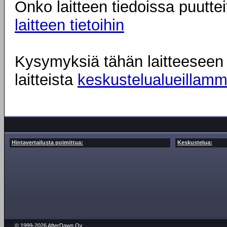
Onko laitteen tiedoissa puuttei
laitteen tietoihin
Kysymyksiä tähän laitteeseen l
laitteista
keskustelualueillam
Hintavertailusta poimittua:
Keskustelua:
© 1999-2026 AfterDawn Oy