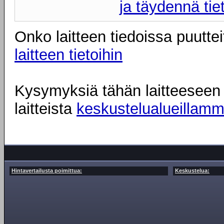
ja täydennä tie
Onko laitteen tiedoissa puuttei
laitteen tietoihin
Kysymyksiä tähän laitteeseen l
laitteista
keskustelualueillam
Hintavertailusta poimittua:
Keskustelua: