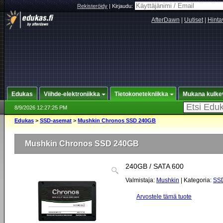
Rekisteröidy
|
Kirjaudu:
AfterDawn
|
Uutiset
|
Hinta
Edukas
Viihde-elektroniikka
Tietokonetekniikka
Mukana kulke
8/9/2026 12:27:25 PM
Edukas
>
SSD-asemat
>
Mushkin Chronos SSD 240GB
Mushkin Chronos SSD 240GB
240GB / SATA 600
Valmistaja:
Mushkin
| Kategoria:
SS
Arvostele tämä tuote