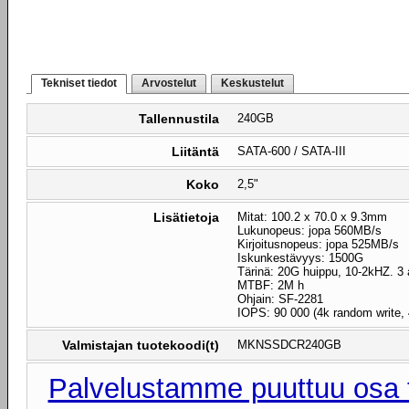
Tekniset tiedot
Arvostelut
Keskustelut
Tallennustila
240GB
Liitäntä
SATA-600 / SATA-III
Koko
2,5"
Lisätietoja
Mitat: 100.2 x 70.0 x 9.3mm
Lukunopeus: jopa 560MB/s
Kirjoitusnopeus: jopa 525MB/s
Iskunkestävyys: 1500G
Tärinä: 20G huippu, 10-2kHZ. 3 
MTBF: 2M h
Ohjain: SF-2281
IOPS: 90 000 (4k random write, 
Valmistajan tuotekoodi(t)
MKNSSDCR240GB
Palvelustamme puuttuu osa t