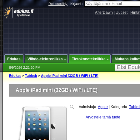
Rekisteröidy
|
Kirjaudu:
AfterDawn
|
Uutiset
|
Hinta
Edukas
Viihde-elektroniikka
Tietokonetekniikka
Mukana kulke
8/9/2026 2:21:20 PM
Edukas
>
Tabletit
>
Apple iPad mini (32GB / WiFi / LTE)
Apple iPad mini (32GB / WiFi / LTE)
Valmistaja:
Apple
| Kategoria:
Tableti
Arvostele tämä tuote