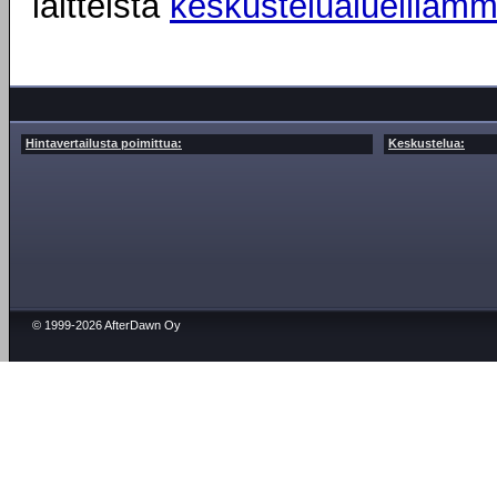
laitteista
keskustelualueillam
Hintavertailusta poimittua:
Keskustelua:
© 1999-2026 AfterDawn Oy