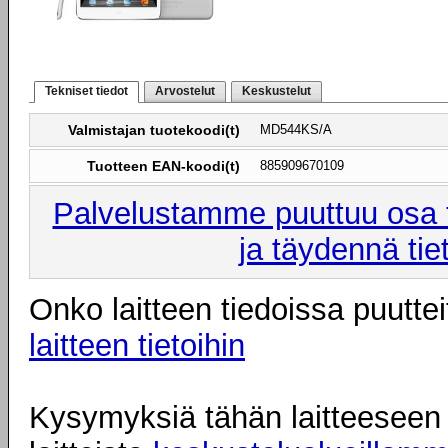
Tekniset tiedot
Arvostelut
Keskustelut
Valmistajan tuotekoodi(t)
MD544KS/A
Tuotteen EAN-koodi(t)
885909670109
Palvelustamme puuttuu osa t
ja täydennä tie
Onko laitteen tiedoissa puuttei
laitteen tietoihin
Kysymyksiä tähän laitteeseen l