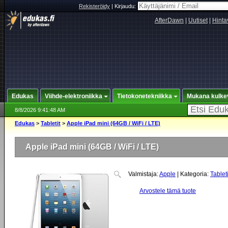
Rekisteröidy
|
Kirjaudu:
AfterDawn
|
Uutiset
|
Hinta
Edukas
Viihde-elektroniikka
Tietokonetekniikka
Mukana kulke
8/8/2026 9:41:48 AM
Edukas
>
Tabletit
>
Apple iPad mini (64GB / WiFi / LTE)
Apple iPad mini (64GB / WiFi / LTE)
Valmistaja:
Apple
| Kategoria:
Tableti
Arvostele tämä tuote