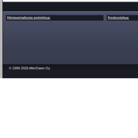
Hintavertailusta poimittua:
Keskustelua:
© 1999-2026 AfterDawn Oy