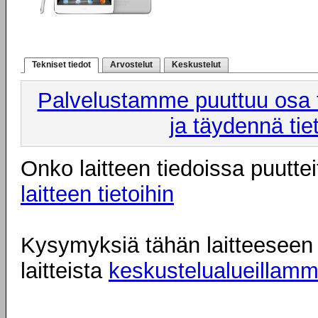
Tekniset tiedot
Arvostelut
Keskustelut
Palvelustamme puuttuu osa t
ja täydennä tie
Onko laitteen tiedoissa puuttei
laitteen tietoihin
Kysymyksiä tähän laitteeseen l
laitteista
keskustelualueillam