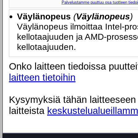
Palvelustamme puuttuu osa tuotteen tiedois
Väylänopeus
(
Väylänopeus
)
Väylänopeus ilmoittaa Intel-pr
kellotaajuuden ja AMD-prosess
kellotaajuuden.
Onko laitteen tiedoissa puuttei
laitteen tietoihin
Kysymyksiä tähän laitteeseen l
laitteista
keskustelualueillam