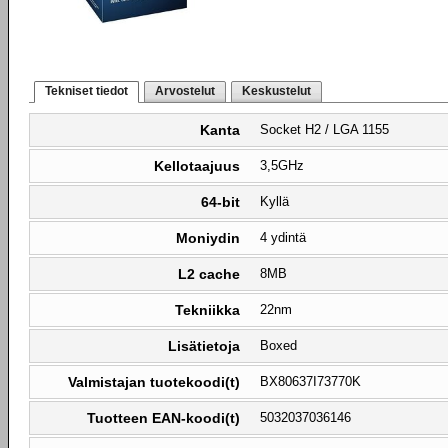
Tekniset tiedot
Arvostelut
Keskustelut
Kanta
Socket H2 / LGA 1155
Kellotaajuus
3,5GHz
64-bit
Kyllä
Moniydin
4 ydintä
L2 cache
8MB
Tekniikka
22nm
Lisätietoja
Boxed
Valmistajan tuotekoodi(t)
BX80637I73770K
Tuotteen EAN-koodi(t)
5032037036146