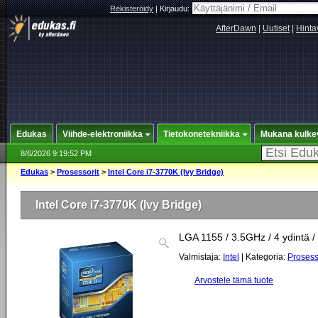
Rekisteröidy
|
Kirjaudu:
AfterDawn
|
Uutiset
|
Hinta
Edukas
Viihde-elektroniikka
Tietokonetekniikka
Mukana kulke
8/6/2026 9:19:52 PM
Edukas
>
Prosessorit
>
Intel Core i7-3770K (Ivy Bridge)
Intel Core i7-3770K (Ivy Bridge)
LGA 1155 / 3.5GHz / 4 ydintä 
Valmistaja:
Intel
| Kategoria:
Prosess
Arvostele tämä tuote