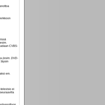
aanottoa
overkkoon
iissä
(esim.
 saadaan CVBS-
lta
(esim. DVD-
 täysin
vaksi em.
televisio ei
 seuraavilla
vastaanottoon.