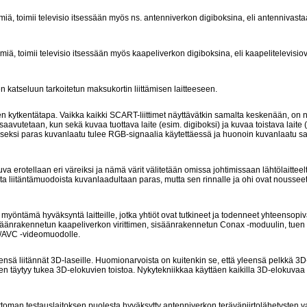
imiä, toimii televisio itsessään myös ns. antenniverkon digiboksina, eli antennivast
imiä, toimii televisio itsessään myös kaapeliverkon digiboksina, eli kaapelitelevisi
 katseluun tarkoitetun maksukortin liittämisen laitteeseen.
den kytkentätapa. Vaikka kaikki SCART-liittimet näyttävätkin samalta keskenään, on n
aavutetaan, kun sekä kuvaa tuottava laite (esim. digiboksi) ja kuvaa toistava laite 
 toiseksi paras kuvanlaatu tulee RGB-signaalia käytettäessä ja huonoin kuvanlaatu
va erotellaan eri väreiksi ja nämä värit välitetään omissa johtimissaan lähtölaittee
ta liitäntämuodoista kuvanlaadultaan paras, mutta sen rinnalle ja ohi ovat nousseet
öntämä hyväksyntä laitteille, jotka yhtiöt ovat tutkineet ja todenneet yhteensopi
isäänrakennetun kaapeliverkon virittimen, sisäänrakennetun Conax -moduulin, tuen
-4/AVC -videomuodolle.
leensä liitännät 3D-laseille. Huomionarvoista on kuitenkin se, että yleensä pelkkä 3D-
men täytyy tukea 3D-elokuvien toistoa. Nykytekniikkaa käyttäen kaikilla 3D-elokuvaa
attoman testauslaitoksen puolesta hyväksytty antenniverkon teräväpiirtolähetysten 