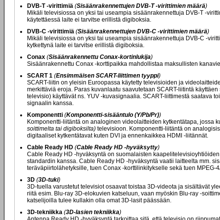
DVB-T -virittimiä
(
Sisäänrakennettujen DVB-T -virittimien määrä
)
Mikäli televisiossa on yksi tai useampia sisäänrakennettuja DVB-T -viritt
käytettäessä laite ei tarvitse erillistä digiboksia.
DVB-C -virittimiä
(
Sisäänrakennettujen DVB-C -virittimien määrä
)
Mikäli televisiossa on yksi tai useampia sisäänrakennettuja DVB-C -viritt
kytkettynä laite ei tarvitse erillistä digiboksia.
Conax
(
Sisäänrakennettu Conax-kortinlukija
)
Sisäänrakennettu Conax -korttipaikka mahdollistaa maksullisten kanavien
SCART 1
(
Ensimmäisen SCART-liittimen tyyppi
)
SCART-liitin on yleisin Euroopassa käytetty televisioiden ja videolaittei
merkittäviä eroja. Paras kuvanlaatu saavutetaan SCART-liitintä käyttäen s
televisio) käyttävät ns. YUV -kuvasignaalia. SCART-liittimestä saatava
signaalin kanssa.
Komponentti
(
Komponentti-sisääntulo (Y/Pb/Pr)
)
Komponentti-liitäntä on analoginen videolaitteiden kytkentätapa, jossa ku
soittimelta tai digiboksilta)
televisioon. Komponentti-liitäntä on analogisis
digitaaliset kytkentätavat kuten DVI ja ennenkaikkea HDMI -liitännät.
Cable Ready HD
(
Cable Ready HD -hyväksytty
)
Cable Ready HD -hyväksyntä on suomalaisten kaapelitelevisioyhtiöiden my
standardin kanssa. Cable Ready HD -hyväksyntä vaatii laitteelta mm. s
teräväpiirtolähetyksille, tuen Conax -korttilinkitykselle sekä tuen MPEG
3D
(
3D-tuki
)
3D-tuella varustetut televisiot osaavat toistaa 3D-videota ja sisältävät y
riitä esim. Blu-ray 3D-elokuvien katseluun, vaan myöskin Blu-ray -soitti
katselijoilla tulee kullakin olla omat 3D-lasit päässään.
3D-tekniikka
(
3D-lasien tekniikka
)
Antenna Ready HD -hyväksyntä tarkoittaa sitä, että televisio on riippum