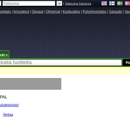
|
Salasana hukassa
vertailu
|
Arvostelut
|
Oppaat
|
Ohjelmat
|
Keskustelu
|
Puhelinvertailu
|
Sanasto
|
Vas
vat
 PAL
ulutelevisiot
Vertaa