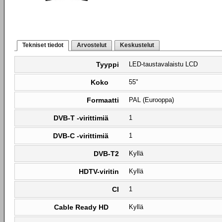
Tekniset tiedot
Arvostelut
Keskustelut
Tyyppi
LED-taustavalaistu LCD
Koko
55"
Formaatti
PAL (Eurooppa)
DVB-T -virittimiä
1
DVB-C -virittimiä
1
DVB-T2
Kyllä
HDTV-viritin
Kyllä
CI
1
Cable Ready HD
Kyllä