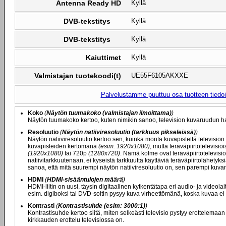
Antenna Ready HD
Kyllä
DVB-tekstitys
Kyllä
DVB-tekstitys
Kyllä
Kaiuttimet
Kyllä
Valmistajan tuotekoodi(t)
UE55F6105AKXXE
Palvelustamme puuttuu osa tuotteen tiedois
Koko
(
Näytön tuumakoko (valmistajan ilmoittama)
)
Näytön tuumakoko kertoo, kuten nimikin sanoo, television kuvaruudun ha
Resoluutio
(
Näytön natiiviresoluutio (tarkkuus pikseleissä)
)
Näytön natiiviresoluutio kertoo sen, kuinka monta kuvapistettä television
kuvapisteiden kertomana
(esim. 1920x1080)
, mutta teräväpiirtotelevisi
(1920x1080)
tai 720p
(1280x720)
. Nämä kolme ovat teräväpiirtotelevisio
natiivitarkkuutenaan, ei kyseistä tarkkuutta käyttäviä teräväpiirtolähety
sanoa, että mitä suurempi näytön natiiviresoluutio on, sen parempi kuvan
HDMI
(
HDMI-sisääntulojen määrä
)
HDMI-liitin on uusi, täysin digitaalinen kytkentätapa eri audio- ja videolai
esim. digiboksi tai DVD-soitin pysyy kuva virheettömänä, koska kuvaa ei
Kontrasti
(
Kontrastisuhde (esim: 3000:1)
)
Kontrastisuhde kertoo siitä, miten selkeästi televisio pystyy erottelemaa
kirkkauden erottelu televisiossa on.