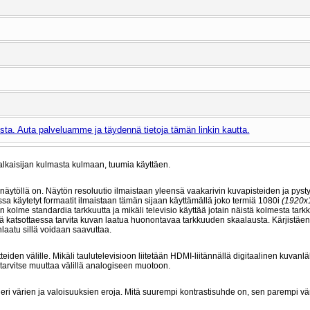
ta. Auta palveluamme ja täydennä tietoja tämän linkin kautta.
lkaisijan kulmasta kulmaan, tuumia käyttäen.
 näytöllä on. Näytön resoluutio ilmaistaan yleensä vaakarivin kuvapisteiden ja pysty
oissa käytetyt formaatit ilmaistaan tämän sijaan käyttämällä joko termiä 1080i
(1920x
n kolme standardia tarkkuutta ja mikäli televisio käyttää jotain näistä kolmesta tark
ksiä katsottaessa tarvita kuvan laatua huonontavaa tarkkuuden skaalausta. Kärjistäe
laatu sillä voidaan saavuttaa.
tteiden välille. Mikäli taulutelevisioon liitetään HDMI-liitännällä digitaalinen kuvanl
 tarvitse muuttaa välillä analogiseen muotoon.
n eri värien ja valoisuuksien eroja. Mitä suurempi kontrastisuhde on, sen parempi vä