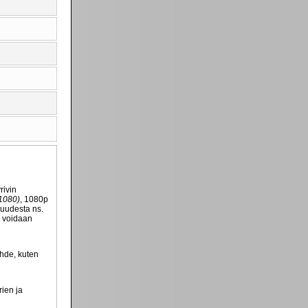
rivin
1080)
, 1080p
kuudesta ns.
n voidaan
ähde, kuten
rien ja