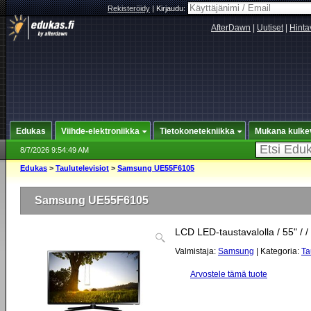
Rekisteröidy
|
Kirjaudu:
AfterDawn
|
Uutiset
|
Hinta
Edukas
Viihde-elektroniikka
Tietokonetekniikka
Mukana kulke
8/7/2026 9:54:49 AM
Edukas
>
Taulutelevisiot
>
Samsung UE55F6105
Samsung UE55F6105
LCD LED-taustavalolla / 55" / /
Valmistaja:
Samsung
| Kategoria:
Ta
Arvostele tämä tuote