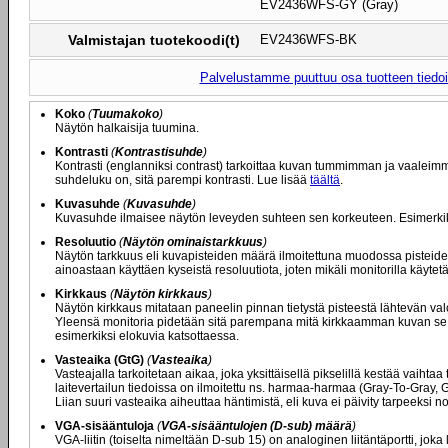
EV2436WFS-GY (Gray)
Valmistajan tuotekoodi(t)
EV2436WFS-BK
Palvelustamme puuttuu osa tuotteen tiedois
Koko
(
Tuumakoko
)
Näytön halkaisija tuumina.
Kontrasti
(
Kontrastisuhde
)
Kontrasti (englanniksi contrast) tarkoittaa kuvan tummimman ja vaaleim
suhdeluku on, sitä parempi kontrasti. Lue lisää
täältä
.
Kuvasuhde
(
Kuvasuhde
)
Kuvasuhde ilmaisee näytön leveyden suhteen sen korkeuteen. Esimerkiksi 
Resoluutio
(
Näytön ominaistarkkuus
)
Näytön tarkkuus eli kuvapisteiden määrä ilmoitettuna muodossa pisteide
ainoastaan käyttäen kyseistä resoluutiota, joten mikäli monitorilla käyt
Kirkkaus
(
Näytön kirkkaus
)
Näytön kirkkaus mitataan paneelin pinnan tietystä pisteestä lähtevän val
Yleensä monitoria pidetään sitä parempana mitä kirkkaamman kuvan se ky
esimerkiksi elokuvia katsottaessa.
Vasteaika (GtG)
(
Vasteaika
)
Vasteajalla tarkoitetaan aikaa, joka yksittäisellä pikselillä kestää vaiht
laitevertailun tiedoissa on ilmoitettu ns. harmaa-harmaa (Gray-To-Gray,
Liian suuri vasteaika aiheuttaa häntimistä, eli kuva ei päivity tarpeeksi
VGA-sisääntuloja
(
VGA-sisääntulojen (D-sub) määrä
)
VGA-liitin (toiselta nimeltään D-sub 15) on analoginen liitäntäportti, joka