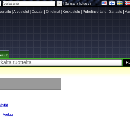
|
Salasana hukassa
vertailu
|
Arvostelut
|
Oppaat
|
Ohjelmat
|
Keskustelu
|
Puhelinvertailu
|
Sanasto
|
Vas
vat
näytöt
Vertaa