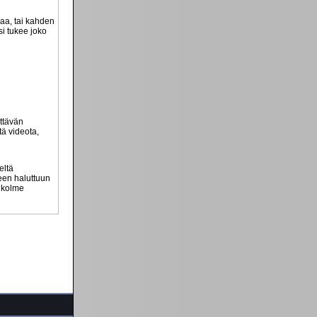
vaa, tai kahden
si tukee joko
ttävän
tä videota,
eltä
teen haluttuun
n kolme