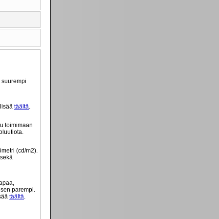
ä suurempi
 lisää
täältä
.
tu toimimaan
luutiota.
ömetri (cd/m2).
 sekä
tapaa,
o sen parempi.
isää
täältä
.