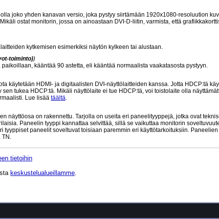
voi olla joko yhden kanavan versio, joka pystyy siirtämään 1920x1080-resoluution ku
li ostat monitorin, jossa on ainoastaan DVI-D-liitin, varmista, että grafiikkakortti
laitteiden kytkemisen esimerkiksi näytön kylkeen tai alustaan.
ot-toiminto)
)
sä paikoillaan, kääntää 90 astetta, eli kääntää normaalista vaakatasosta pystyyn.
 käytetään HDMI- ja digitaalisten DVI-näyttölaitteiden kanssa. Jotta HDCP:tä käy
 sen tukea HDCP:tä. Mikäli näyttölaite ei tue HDCP:tä, voi toistolaite olla näyttämät
maalisti. Lue lisää
täältä
.
n näyttöosa on rakennettu. Tarjolla on useita eri paneelityyppejä, jotka ovat teknis
aisia. Paneelin tyyppi kannattaa selvittää, sillä se vaikuttaa monitorin soveltuvuu
ri tyyppiset paneelit soveltuvat toisiaan paremmin eri käyttötarkoituksiin. Paneelie
 TN.
en tietoihin
ista
keskustelualueillamme
.