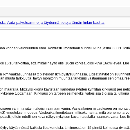
ta. Auta palveluamme ja täydennä tietoja tämän linkin kautta.
man kohdan valoisuuden eroa. Kontrasti ilmoitetaan suhdelukuna, esim. 800:1. Mit
16:10 tarkoittaa, että mikäli näyttö olisi 10cm korkea, olisi kuva 16cm leveä. Lue
n lkm vaakasuunnassa x pisteiden lkm pystysuunnassa. Litteät näytöt on suunnitel
etään muuta tarkkuutta, täytyy monitorin muuntaa tarkkuus vastaamaan sen omaa reso
on määrällä. Mittayksikkönä käytetään kandelaa (yhden kynttilän kirkkaus) per neli
kenee tuottamaan. Kirkkaus on tarpeen esimerkiksi valoisissa tiloissa tai ulkona
aa toiseen väriin ja sitten takaisin samaan väriin. Vasteaikojen mittaukseen on monta 
 GtG) -muutoksen nopeus. Vasteaika ilmoitetaan millisekunteina, mitä pienempi arv
 nopeasti, jolloin edellinen kuva näkyy nykyisen kuvan taustalla haamukuvana. Lue l
 löytyy käytännössä kaikista tietokoneista. Liittimessä on 15 pinniä kolmessa rivissä.