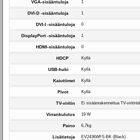
VGA-sisääntuloja
1
DVI-D -sisääntuloja
1
DVI-I -sisääntuloja
0
DisplayPort -sisääntuloja
1
HDMI-sisääntuloja
0
HDCP
Kyllä
USB-hubi
Kyllä
Kaiuttimet
Kyllä
Pivot
Kyllä
TV-viritin
Ei sisäänrakennettua TV-viritintä
Virrankulutus
19 W
Paino
6,7kg
Lisätietoja
EV2436WFS-BK (Black)