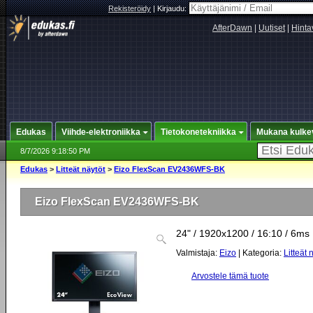
Rekisteröidy
|
Kirjaudu:
AfterDawn
|
Uutiset
|
Hinta
Edukas
Viihde-elektroniikka
Tietokonetekniikka
Mukana kulke
8/7/2026 9:18:50 PM
Edukas
>
Litteät näytöt
>
Eizo FlexScan EV2436WFS-BK
Eizo FlexScan EV2436WFS-BK
24" / 1920x1200 / 16:10 / 6ms
Valmistaja:
Eizo
| Kategoria:
Litteät 
Arvostele tämä tuote