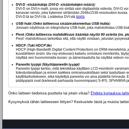
DVI-D -sisääntuloja
(
DVI-D -sisääntulojen määrä
)
DVI-D on DVI:n malli, jossa voi siirtää vain digitaalista videota. DVI-D 
kanavan versio, joka kykenee siirtämään 2048x1536-resoluution kuvaa. Mikä
DVI-D:tä tai DVI-I:tä. Lisätietoa DVI:stä
täällä
.
USB-hubi
(
Onko laitteessa sisäänrakennettua USB-hubia
)
Joissain näytöissä on integroituna USB-hubi, joka mahdollistaa USB-lisä
Pivot
(
Onko laitteessa mahdollisuus kääntää näyttö 90 astetta (ns. piv
Pivot -mahdollisuus tarkoittaa sitä, että näyttö voidaan, jalustan pysyes
HDCP
(
Tuki HDCP:lle
)
HDCP (High-Bandwith Digital Content Protection) on DRM-menetelmä, jota
kuvalähteen (esim. blu-ray-elokuvan) katselu onnistuisi monitorilla, täytyy
näyttää sen huonommalla kuvan- ja äänenlaadulla tai näyttää videon nor
Paneelin tyyppi
(
Näyttöpaneelin tyyppi
)
Paneelin tyyppi kertoo, mitä tekniikkaa käyttäen LCD-monitorin varsinaine
toteutustavaltaan ja ennen kaikkea ominaisuuksiltaan sekä laadultaan eril
käyttötarkoitukseen, eikä käytettyä paneelia voi aina päätellä hinnasta. E
päätyyppiä ovat (karkeasti parhaasta huonoimpaan) S-IPS, SPVA/MVA ja
Onko laitteen tiedoissa puutteita tai jotain vikaa?
Ehdota korjauksia laitte
Kysymyksiä tähän laitteeseen liittyen? Keskustele tästä ja muista laitte