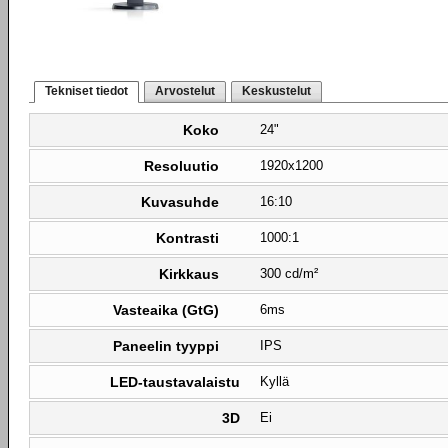
Tekniset tiedot
Arvostelut
Keskustelut
Koko
24"
Resoluutio
1920x1200
Kuvasuhde
16:10
Kontrasti
1000:1
Kirkkaus
300 cd/m²
Vasteaika (GtG)
6ms
Paneelin tyyppi
IPS
LED-taustavalaistu
Kyllä
3D
Ei