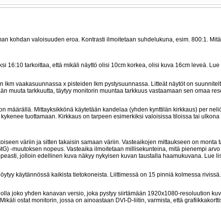
man kohdan valoisuuden eroa. Kontrasti ilmoitetaan suhdelukuna, esim. 800:1. Mit
16:10 tarkoittaa, että mikäli näyttö olisi 10cm korkea, olisi kuva 16cm leveä. Lue
n lkm vaakasuunnassa x pisteiden lkm pystysuunnassa. Litteät näytöt on suunnitel
etään muuta tarkkuutta, täytyy monitorin muuntaa tarkkuus vastaamaan sen omaa reso
on määrällä. Mittayksikkönä käytetään kandelaa (yhden kynttilän kirkkaus) per neli
kenee tuottamaan. Kirkkaus on tarpeen esimerkiksi valoisissa tiloissa tai ulkona
aa toiseen väriin ja sitten takaisin samaan väriin. Vasteaikojen mittaukseen on monta 
 GtG) -muutoksen nopeus. Vasteaika ilmoitetaan millisekunteina, mitä pienempi arv
 nopeasti, jolloin edellinen kuva näkyy nykyisen kuvan taustalla haamukuvana. Lue l
 löytyy käytännössä kaikista tietokoneista. Liittimessä on 15 pinniä kolmessa rivissä.
voi olla joko yhden kanavan versio, joka pystyy siirtämään 1920x1080-resoluution ku
li ostat monitorin, jossa on ainoastaan DVI-D-liitin, varmista, että grafiikkakortti