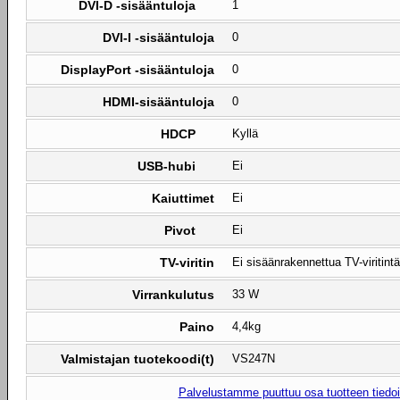
DVI-D -sisääntuloja
1
DVI-I -sisääntuloja
0
DisplayPort -sisääntuloja
0
HDMI-sisääntuloja
0
HDCP
Kyllä
USB-hubi
Ei
Kaiuttimet
Ei
Pivot
Ei
TV-viritin
Ei sisäänrakennettua TV-viritintä
Virrankulutus
33 W
Paino
4,4kg
Valmistajan tuotekoodi(t)
VS247N
Palvelustamme puuttuu osa tuotteen tiedois