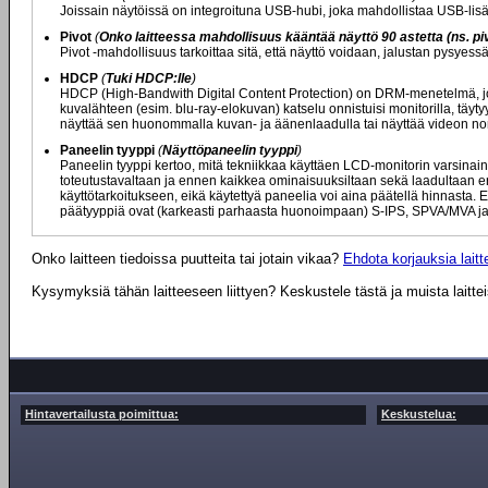
Joissain näytöissä on integroituna USB-hubi, joka mahdollistaa USB-lisä
Pivot
(
Onko laitteessa mahdollisuus kääntää näyttö 90 astetta (ns. piv
Pivot -mahdollisuus tarkoittaa sitä, että näyttö voidaan, jalustan pysyes
HDCP
(
Tuki HDCP:lle
)
HDCP (High-Bandwith Digital Content Protection) on DRM-menetelmä, jota
kuvalähteen (esim. blu-ray-elokuvan) katselu onnistuisi monitorilla, täytyy
näyttää sen huonommalla kuvan- ja äänenlaadulla tai näyttää videon nor
Paneelin tyyppi
(
Näyttöpaneelin tyyppi
)
Paneelin tyyppi kertoo, mitä tekniikkaa käyttäen LCD-monitorin varsinaine
toteutustavaltaan ja ennen kaikkea ominaisuuksiltaan sekä laadultaan eril
käyttötarkoitukseen, eikä käytettyä paneelia voi aina päätellä hinnasta. E
päätyyppiä ovat (karkeasti parhaasta huonoimpaan) S-IPS, SPVA/MVA ja
Onko laitteen tiedoissa puutteita tai jotain vikaa?
Ehdota korjauksia laitte
Kysymyksiä tähän laitteeseen liittyen? Keskustele tästä ja muista laitte
Hintavertailusta poimittua:
Keskustelua: