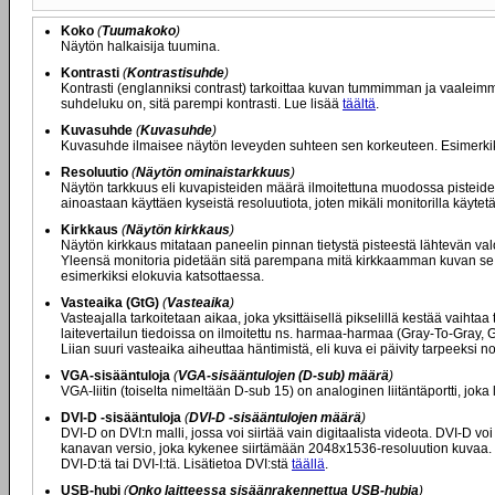
Koko
(
Tuumakoko
)
Näytön halkaisija tuumina.
Kontrasti
(
Kontrastisuhde
)
Kontrasti (englanniksi contrast) tarkoittaa kuvan tummimman ja vaaleim
suhdeluku on, sitä parempi kontrasti. Lue lisää
täältä
.
Kuvasuhde
(
Kuvasuhde
)
Kuvasuhde ilmaisee näytön leveyden suhteen sen korkeuteen. Esimerkiksi 
Resoluutio
(
Näytön ominaistarkkuus
)
Näytön tarkkuus eli kuvapisteiden määrä ilmoitettuna muodossa pisteide
ainoastaan käyttäen kyseistä resoluutiota, joten mikäli monitorilla käyt
Kirkkaus
(
Näytön kirkkaus
)
Näytön kirkkaus mitataan paneelin pinnan tietystä pisteestä lähtevän val
Yleensä monitoria pidetään sitä parempana mitä kirkkaamman kuvan se ky
esimerkiksi elokuvia katsottaessa.
Vasteaika (GtG)
(
Vasteaika
)
Vasteajalla tarkoitetaan aikaa, joka yksittäisellä pikselillä kestää vaiht
laitevertailun tiedoissa on ilmoitettu ns. harmaa-harmaa (Gray-To-Gray,
Liian suuri vasteaika aiheuttaa häntimistä, eli kuva ei päivity tarpeeksi
VGA-sisääntuloja
(
VGA-sisääntulojen (D-sub) määrä
)
VGA-liitin (toiselta nimeltään D-sub 15) on analoginen liitäntäportti, joka
DVI-D -sisääntuloja
(
DVI-D -sisääntulojen määrä
)
DVI-D on DVI:n malli, jossa voi siirtää vain digitaalista videota. DVI-D 
kanavan versio, joka kykenee siirtämään 2048x1536-resoluution kuvaa. Mikä
DVI-D:tä tai DVI-I:tä. Lisätietoa DVI:stä
täällä
.
USB-hubi
(
Onko laitteessa sisäänrakennettua USB-hubia
)