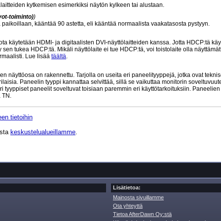
laitteiden kytkemisen esimerkiksi näytön kylkeen tai alustaan.
ot-toiminto)
)
sä paikoillaan, kääntää 90 astetta, eli kääntää normaalista vaakatasosta pystyyn.
 käytetään HDMI- ja digitaalisten DVI-näyttölaitteiden kanssa. Jotta HDCP:tä käy
 sen tukea HDCP:tä. Mikäli näyttölaite ei tue HDCP:tä, voi toistolaite olla näyttämät
maalisti. Lue lisää
täältä
.
n näyttöosa on rakennettu. Tarjolla on useita eri paneelityyppejä, jotka ovat teknis
aisia. Paneelin tyyppi kannattaa selvittää, sillä se vaikuttaa monitorin soveltuvuu
ri tyyppiset paneelit soveltuvat toisiaan paremmin eri käyttötarkoituksiin. Paneelie
 TN.
en tietoihin
ista
keskustelualueillamme
.
Lisätietoa:
Mainosta sivuillamme
Ota yhteyttä
Tietoa AfterDawn Oy:stä