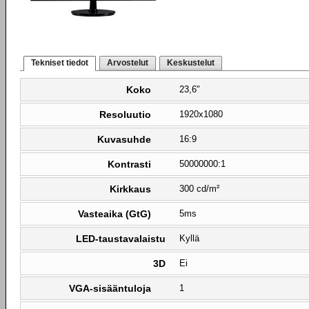
Tekniset tiedot
Arvostelut
Keskustelut
Koko
23,6"
Resoluutio
1920x1080
Kuvasuhde
16:9
Kontrasti
50000000:1
Kirkkaus
300 cd/m²
Vasteaika (GtG)
5ms
LED-taustavalaistu
Kyllä
3D
Ei
VGA-sisääntuloja
1