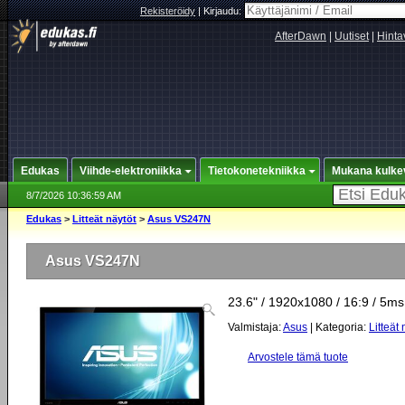
Rekisteröidy
|
Kirjaudu:
AfterDawn
|
Uutiset
|
Hinta
Edukas
Viihde-elektroniikka
Tietokonetekniikka
Mukana kulke
8/7/2026 10:36:59 AM
Edukas
>
Litteät näytöt
>
Asus VS247N
Asus VS247N
23.6" / 1920x1080 / 16:9 / 5ms
Valmistaja:
Asus
| Kategoria:
Litteät 
Arvostele tämä tuote