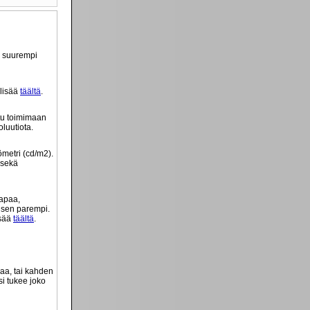
ä suurempi
 lisää
täältä
.
tu toimimaan
luutiota.
ömetri (cd/m2).
 sekä
tapaa,
o sen parempi.
isää
täältä
.
vaa, tai kahden
si tukee joko