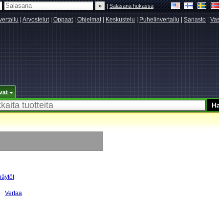
|
Salasana hukassa
vertailu
|
Arvostelut
|
Oppaat
|
Ohjelmat
|
Keskustelu
|
Puhelinvertailu
|
Sanasto
|
Vas
vat
näytöt
Vertaa