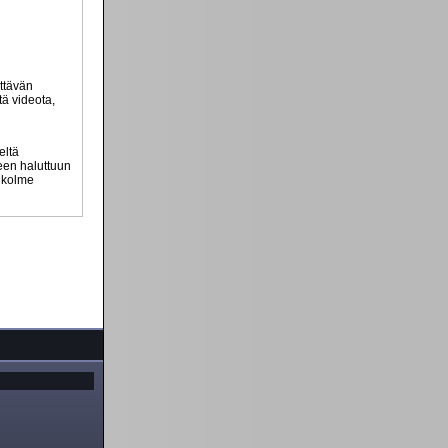
ttävän
tä videota,
eltä
teen haluttuun
n kolme