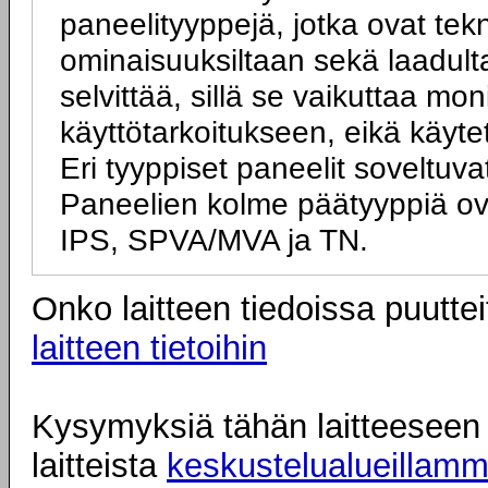
paneelityyppejä, jotka ovat tek
ominaisuuksiltaan sekä laadulta
selvittää, sillä se vaikuttaa mo
käyttötarkoitukseen, eikä käyte
Eri tyyppiset paneelit soveltuva
Paneelien kolme päätyyppiä ov
IPS, SPVA/MVA ja TN.
Onko laitteen tiedoissa puuttei
laitteen tietoihin
Kysymyksiä tähän laitteeseen l
laitteista
keskustelualueillam