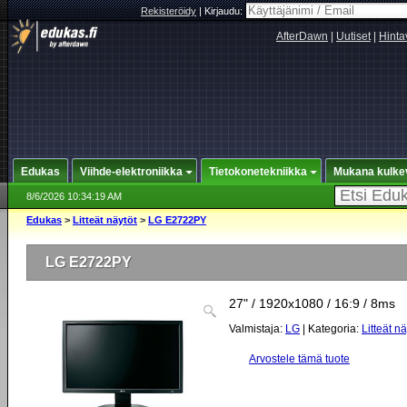
Rekisteröidy
|
Kirjaudu:
AfterDawn
|
Uutiset
|
Hinta
Edukas
Viihde-elektroniikka
Tietokonetekniikka
Mukana kulke
8/6/2026 10:34:19 AM
Edukas
>
Litteät näytöt
>
LG E2722PY
LG E2722PY
27" / 1920x1080 / 16:9 / 8ms
Valmistaja:
LG
| Kategoria:
Litteät nä
Arvostele tämä tuote