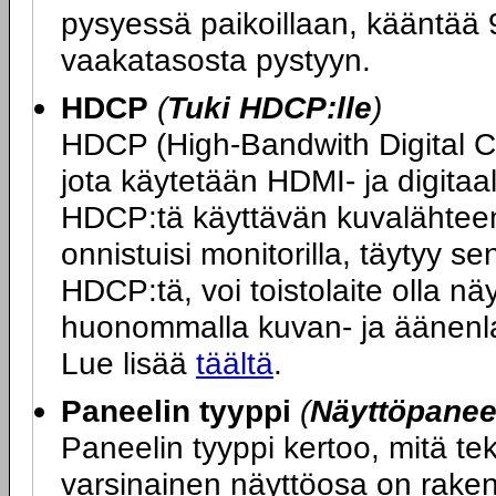
pysyessä paikoillaan, kääntää 9
vaakatasosta pystyyn.
HDCP
(
Tuki HDCP:lle
)
HDCP (High-Bandwith Digital 
jota käytetään HDMI- ja digitaa
HDCP:tä käyttävän kuvalähteen 
onnistuisi monitorilla, täytyy s
HDCP:tä, voi toistolaite olla n
huonommalla kuvan- ja äänenlaa
Lue lisää
täältä
.
Paneelin tyyppi
(
Näyttöpaneel
Paneelin tyyppi kertoo, mitä t
varsinainen näyttöosa on rakenn