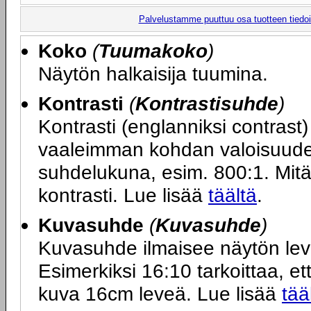
Palvelustamme puuttuu osa tuotteen tiedois
Koko
(
Tuumakoko
)
Näytön halkaisija tuumina.
Kontrasti
(
Kontrastisuhde
)
Kontrasti (englanniksi contras
vaaleimman kohdan valoisuuden
suhdelukuna, esim. 800:1. Mit
kontrasti. Lue lisää
täältä
.
Kuvasuhde
(
Kuvasuhde
)
Kuvasuhde ilmaisee näytön le
Esimerkiksi 16:10 tarkoittaa, ett
kuva 16cm leveä. Lue lisää
tää