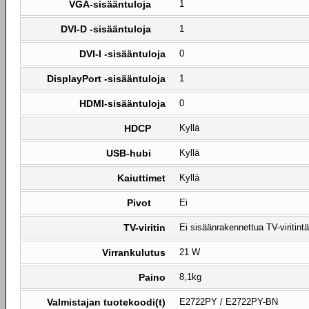
VGA-sisääntuloja
1
DVI-D -sisääntuloja
1
DVI-I -sisääntuloja
0
DisplayPort -sisääntuloja
1
HDMI-sisääntuloja
0
HDCP
Kyllä
USB-hubi
Kyllä
Kaiuttimet
Kyllä
Pivot
Ei
TV-viritin
Ei sisäänrakennettua TV-viritintä
Virrankulutus
21 W
Paino
8,1kg
Valmistajan tuotekoodi(t)
E2722PY / E2722PY-BN