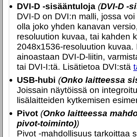
DVI-D -sisääntuloja
(
DVI-D -s
DVI-D on DVI:n malli, jossa voi 
olla joko yhden kanavan versio
resoluution kuvaa, tai kahden 
2048x1536-resoluution kuvaa. M
ainoastaan DVI-D-liitin, varmista
tai DVI-I:tä. Lisätietoa DVI:stä
t
USB-hubi
(
Onko laitteessa s
Joissain näytöissä on integroi
lisälaitteiden kytkemisen esime
Pivot
(
Onko laitteessa mahdol
pivot-toiminto)
)
Pivot -mahdollisuus tarkoittaa s