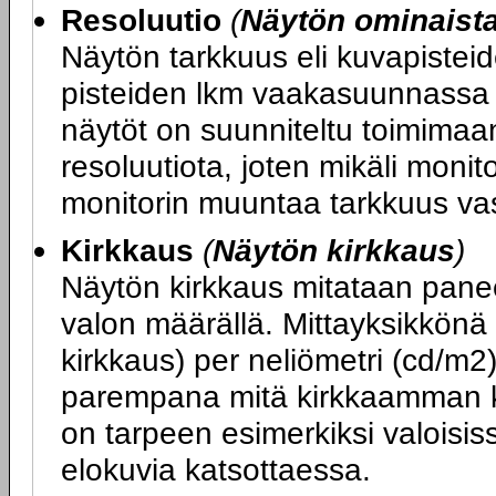
Resoluutio
(
Näytön ominaist
Näytön tarkkuus eli kuvapiste
pisteiden lkm vaakasuunnassa x
näytöt on suunniteltu toimimaa
resoluutiota, joten mikäli monit
monitorin muuntaa tarkkuus va
Kirkkaus
(
Näytön kirkkaus
)
Näytön kirkkaus mitataan panee
valon määrällä. Mittayksikkönä
kirkkaus) per neliömetri (cd/m2
parempana mitä kirkkaamman k
on tarpeen esimerkiksi valoisiss
elokuvia katsottaessa.