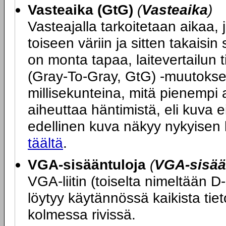
Vasteaika (GtG)
(
Vasteaika
)
Vasteajalla tarkoitetaan aikaa, j
toiseen väriin ja sitten takais
on monta tapaa, laitevertailun 
(Gray-To-Gray, GtG) -muutokse
millisekunteina, mitä pienempi 
aiheuttaa häntimistä, eli kuva ei
edellinen kuva näkyy nykyisen
täältä
.
VGA-sisääntuloja
(
VGA-sisää
VGA-liitin (toiselta nimeltään D
löytyy käytännössä kaikista tie
kolmessa rivissä.