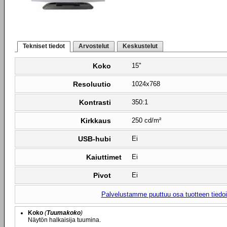
Tekniset tiedot
Arvostelut
Keskustelut
Koko
15"
Resoluutio
1024x768
Kontrasti
350:1
Kirkkaus
250 cd/m²
USB-hubi
Ei
Kaiuttimet
Ei
Pivot
Ei
Palvelustamme puuttuu osa tuotteen tiedois
Koko
(
Tuumakoko
)
Näytön halkaisija tuumina.