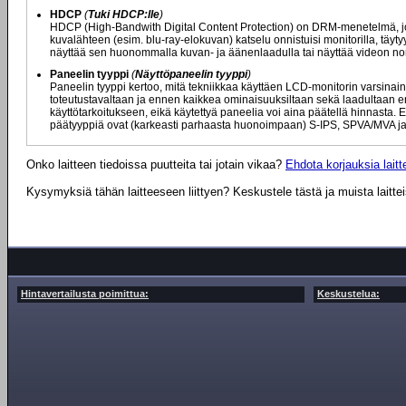
HDCP
(
Tuki HDCP:lle
)
HDCP (High-Bandwith Digital Content Protection) on DRM-menetelmä, jota
kuvalähteen (esim. blu-ray-elokuvan) katselu onnistuisi monitorilla, täytyy
näyttää sen huonommalla kuvan- ja äänenlaadulla tai näyttää videon nor
Paneelin tyyppi
(
Näyttöpaneelin tyyppi
)
Paneelin tyyppi kertoo, mitä tekniikkaa käyttäen LCD-monitorin varsinaine
toteutustavaltaan ja ennen kaikkea ominaisuuksiltaan sekä laadultaan eril
käyttötarkoitukseen, eikä käytettyä paneelia voi aina päätellä hinnasta. E
päätyyppiä ovat (karkeasti parhaasta huonoimpaan) S-IPS, SPVA/MVA ja
Onko laitteen tiedoissa puutteita tai jotain vikaa?
Ehdota korjauksia laitte
Kysymyksiä tähän laitteeseen liittyen? Keskustele tästä ja muista laitte
Hintavertailusta poimittua:
Keskustelua: