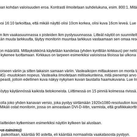
man kohdan valoisuuden eroa. Kontrasti ilmoitetaan suhdelukuna, esim. 800:1. Mit
16:10 tarkoittaa, että mikäli näyttö olisi 10cm korkea, olisi kuva 16cm leveä. Lue
n lkm vaakasuunnassa x pisteiden lkm pystysuunnassa. Litteät näytöt on suunnitel
etään muuta tarkkuutta, täytyy monitorin muuntaa tarkkuus vastaamaan sen omaa reso
on määrällä. Mittayksikkönä käytetään kandelaa (yhden kynttilän kirkkaus) per neli
kenee tuottamaan. Kirkkaus on tarpeen esimerkiksi valoisissa tiloissa tai ulkona
aa toiseen väriin ja sitten takaisin samaan väriin. Vasteaikojen mittaukseen on monta 
 GtG) -muutoksen nopeus. Vasteaika ilmoitetaan millisekunteina, mitä pienempi arv
 nopeasti, jolloin edellinen kuva näkyy nykyisen kuvan taustalla haamukuvana. Lue l
 löytyy käytännössä kaikista tietokoneista. Liittimessä on 15 pinniä kolmessa rivissä.
voi olla joko yhden kanavan versio, joka pystyy siirtämään 1920x1080-resoluution ku
li ostat monitorin, jossa on ainoastaan DVI-D-liitin, varmista, että grafiikkakortti
laitteiden kytkemisen esimerkiksi näytön kylkeen tai alustaan.
ot-toiminto)
)
sä paikoillaan, kääntää 90 astetta, eli kääntää normaalista vaakatasosta pystyyn.