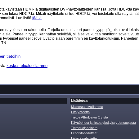
 käytetään HDMI- ja digitaalisten DVI-näyttölaitteiden kanssa. Jotta HDCP:tä käy
 sen tukea HDCP:tä. Mikäli näyttölaite ei tue HDCP:tä, voi toistolaite olla näyttämät
maalisti. Lue lisää
täältä
.
n näyttöosa on rakennettu. Tarjolla on useita eri paneelityyppejä, jotka ovat teknis
aisia. Paneelin tyyppi kannattaa selvittää, sillä se vaikuttaa monitorin soveltuvuu
ri tyyppiset paneelit soveltuvat toisiaan paremmin eri käyttötarkoituksiin. Paneelie
 TN.
en tietoihin
ista
keskustelualueillamme
.
Lisätietoa:
Mainosta sivuillamme
Ota yhteyttä
Tietoa AfterDawn Oy:stä
Käyttöehdot ja tietoa yksityisyydensuojasta
Tietosuojaseloste
Lehdistötiedotteet
Lähetä palautetta