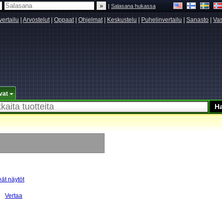
|
Salasana hukassa
vertailu
|
Arvostelut
|
Oppaat
|
Ohjelmat
|
Keskustelu
|
Puhelinvertailu
|
Sanasto
|
Vas
vat
eät näytöt
Vertaa