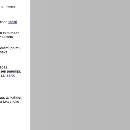
ä suurempi
 lisää
täältä
.
tu toimimaan
luutiota.
ömetri (cd/m2).
 sekä
tapaa,
o sen parempi.
isää
täältä
.
vaa, tai kahden
si tukee joko