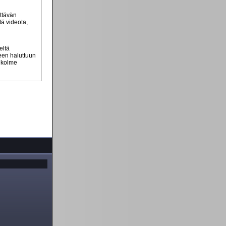
ttävän
tä videota,
eltä
teen haluttuun
n kolme