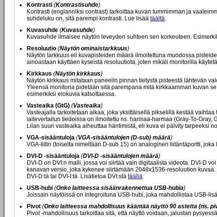
Kontrasti
(
Kontrastisuhde
)
Kontrasti (englanniksi contrast) tarkoittaa kuvan tummimman ja vaaleim
suhdeluku on, sitä parempi kontrasti. Lue lisää
täältä
.
Kuvasuhde
(
Kuvasuhde
)
Kuvasuhde ilmaisee näytön leveyden suhteen sen korkeuteen. Esimerkiksi 
Resoluutio
(
Näytön ominaistarkkuus
)
Näytön tarkkuus eli kuvapisteiden määrä ilmoitettuna muodossa pisteide
ainoastaan käyttäen kyseistä resoluutiota, joten mikäli monitorilla käyt
Kirkkaus
(
Näytön kirkkaus
)
Näytön kirkkaus mitataan paneelin pinnan tietystä pisteestä lähtevän val
Yleensä monitoria pidetään sitä parempana mitä kirkkaamman kuvan se ky
esimerkiksi elokuvia katsottaessa.
Vasteaika (GtG)
(
Vasteaika
)
Vasteajalla tarkoitetaan aikaa, joka yksittäisellä pikselillä kestää vaiht
laitevertailun tiedoissa on ilmoitettu ns. harmaa-harmaa (Gray-To-Gray,
Liian suuri vasteaika aiheuttaa häntimistä, eli kuva ei päivity tarpeeksi
VGA-sisääntuloja
(
VGA-sisääntulojen (D-sub) määrä
)
VGA-liitin (toiselta nimeltään D-sub 15) on analoginen liitäntäportti, joka
DVI-D -sisääntuloja
(
DVI-D -sisääntulojen määrä
)
DVI-D on DVI:n malli, jossa voi siirtää vain digitaalista videota. DVI-D 
kanavan versio, joka kykenee siirtämään 2048x1536-resoluution kuvaa. Mikä
DVI-D:tä tai DVI-I:tä. Lisätietoa DVI:stä
täällä
.
USB-hubi
(
Onko laitteessa sisäänrakennettua USB-hubia
)
Joissain näytöissä on integroituna USB-hubi, joka mahdollistaa USB-lisä
Pivot
(
Onko laitteessa mahdollisuus kääntää näyttö 90 astetta (ns. piv
Pivot -mahdollisuus tarkoittaa sitä, että näyttö voidaan, jalustan pysyes