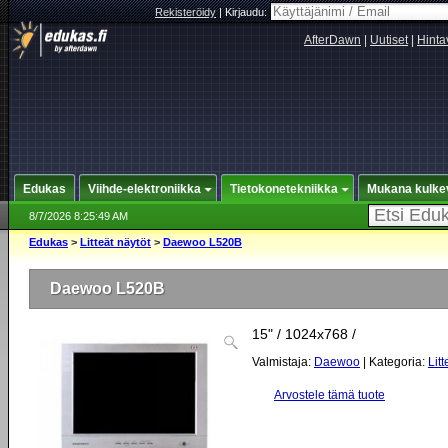
Rekisteröidy
|
Kirjaudu:
AfterDawn
|
Uutiset
|
Hinta
Edukas
Viihde-elektroniikka
Tietokonetekniikka
Mukana kulke
8/7/2026 8:25:49 AM
Edukas
>
Litteät näytöt
>
Daewoo L520B
Daewoo L520B
15" / 1024x768 /
Valmistaja:
Daewoo
| Kategoria:
Litt
Arvostele tämä tuote