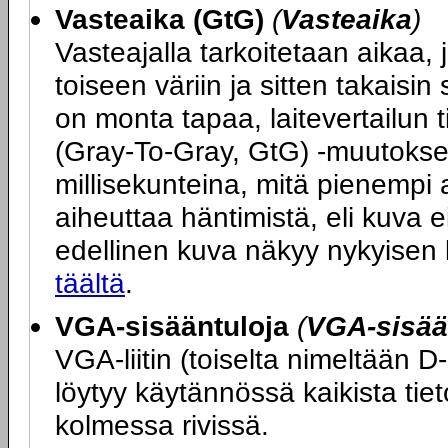
Vasteaika (GtG)
(
Vasteaika
)
Vasteajalla tarkoitetaan aikaa, j
toiseen väriin ja sitten takais
on monta tapaa, laitevertailun 
(Gray-To-Gray, GtG) -muutokse
millisekunteina, mitä pienempi 
aiheuttaa häntimistä, eli kuva ei
edellinen kuva näkyy nykyisen
täältä
.
VGA-sisääntuloja
(
VGA-sisää
VGA-liitin (toiselta nimeltään D
löytyy käytännössä kaikista tie
kolmessa rivissä.