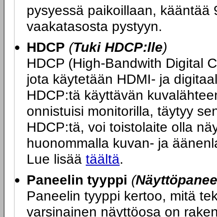
pysyessä paikoillaan, kääntää 9
vaakatasosta pystyyn.
HDCP
(
Tuki HDCP:lle
)
HDCP (High-Bandwith Digital 
jota käytetään HDMI- ja digitaa
HDCP:tä käyttävän kuvalähteen 
onnistuisi monitorilla, täytyy s
HDCP:tä, voi toistolaite olla n
huonommalla kuvan- ja äänenlaa
Lue lisää
täältä
.
Paneelin tyyppi
(
Näyttöpaneel
Paneelin tyyppi kertoo, mitä t
varsinainen näyttöosa on rakenn