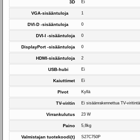
3D
Ei
VGA-sisääntuloja
1
DVI-D -sisääntuloja
0
DVI-I -sisääntuloja
0
DisplayPort -sisääntuloja
0
HDMI-sisääntuloja
2
USB-hubi
Ei
Kaiuttimet
Ei
Pivot
Kyllä
TV-viritin
Ei sisäänrakennettua TV-viritintä
Virrankulutus
23 W
Paino
5,8kg
Valmistajan tuotekoodi(t)
S27C750P