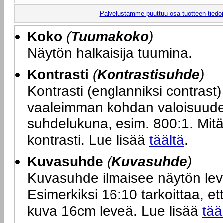
Palvelustamme puuttuu osa tuotteen tiedois
Koko
(
Tuumakoko
)
Näytön halkaisija tuumina.
Kontrasti
(
Kontrastisuhde
)
Kontrasti (englanniksi contras
vaaleimman kohdan valoisuuden
suhdelukuna, esim. 800:1. Mit
kontrasti. Lue lisää
täältä
.
Kuvasuhde
(
Kuvasuhde
)
Kuvasuhde ilmaisee näytön le
Esimerkiksi 16:10 tarkoittaa, ett
kuva 16cm leveä. Lue lisää
tää