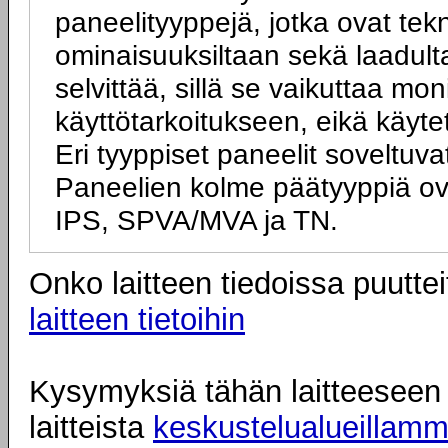
paneelityyppejä, jotka ovat tek
ominaisuuksiltaan sekä laadulta
selvittää, sillä se vaikuttaa mo
käyttötarkoitukseen, eikä käyte
Eri tyyppiset paneelit soveltuva
Paneelien kolme päätyyppiä ov
IPS, SPVA/MVA ja TN.
Onko laitteen tiedoissa puuttei
laitteen tietoihin
Kysymyksiä tähän laitteeseen l
laitteista
keskustelualueillam