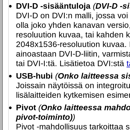
DVI-D -sisääntuloja
(
DVI-D -s
DVI-D on DVI:n malli, jossa voi 
olla joko yhden kanavan versio
resoluution kuvaa, tai kahden 
2048x1536-resoluution kuvaa. M
ainoastaan DVI-D-liitin, varmista
tai DVI-I:tä. Lisätietoa DVI:stä
t
USB-hubi
(
Onko laitteessa s
Joissain näytöissä on integroi
lisälaitteiden kytkemisen esime
Pivot
(
Onko laitteessa mahdol
pivot-toiminto)
)
Pivot -mahdollisuus tarkoittaa s