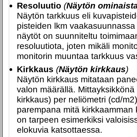
Resoluutio
(
Näytön ominaist
Näytön tarkkuus eli kuvapiste
pisteiden lkm vaakasuunnassa x
näytöt on suunniteltu toimimaa
resoluutiota, joten mikäli monit
monitorin muuntaa tarkkuus va
Kirkkaus
(
Näytön kirkkaus
)
Näytön kirkkaus mitataan panee
valon määrällä. Mittayksikkönä
kirkkaus) per neliömetri (cd/m2
parempana mitä kirkkaamman k
on tarpeen esimerkiksi valoisiss
elokuvia katsottaessa.