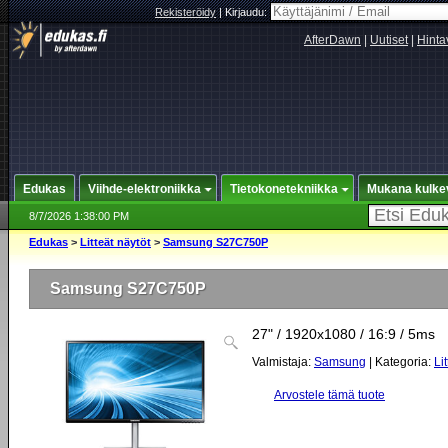
Rekisteröidy
|
Kirjaudu:
AfterDawn
|
Uutiset
|
Hinta
Edukas
Viihde-elektroniikka
Tietokonetekniikka
Mukana kulke
8/7/2026 1:38:00 PM
Edukas
>
Litteät näytöt
>
Samsung S27C750P
Samsung S27C750P
27" / 1920x1080 / 16:9 / 5ms
Valmistaja:
Samsung
| Kategoria:
Li
Arvostele tämä tuote