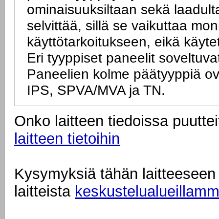
ominaisuuksiltaan sekä laadulta
selvittää, sillä se vaikuttaa mo
käyttötarkoitukseen, eikä käyte
Eri tyyppiset paneelit soveltuva
Paneelien kolme päätyyppiä ov
IPS, SPVA/MVA ja TN.
Onko laitteen tiedoissa puuttei
laitteen tietoihin
Kysymyksiä tähän laitteeseen l
laitteista
keskustelualueillam