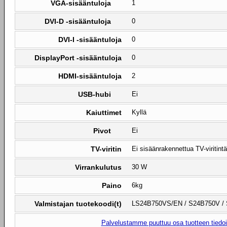
VGA-sisääntuloja
1
DVI-D -sisääntuloja
0
DVI-I -sisääntuloja
0
DisplayPort -sisääntuloja
0
HDMI-sisääntuloja
2
USB-hubi
Ei
Kaiuttimet
Kyllä
Pivot
Ei
TV-viritin
Ei sisäänrakennettua TV-viritintä
Virrankulutus
30 W
Paino
6kg
Valmistajan tuotekoodi(t)
LS24B750VS/EN / S24B750V / S
Palvelustamme puuttuu osa tuotteen tiedois