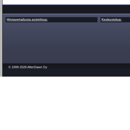
Hintavertailusta poimittua:
Keskustelua:
© 1999-2026 AfterDawn Oy