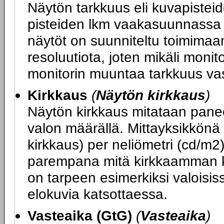
Näytön tarkkuus eli kuvapiste
pisteiden lkm vaakasuunnassa x
näytöt on suunniteltu toimimaa
resoluutiota, joten mikäli monit
monitorin muuntaa tarkkuus va
Kirkkaus
(
Näytön kirkkaus
)
Näytön kirkkaus mitataan panee
valon määrällä. Mittayksikkönä
kirkkaus) per neliömetri (cd/m2
parempana mitä kirkkaamman k
on tarpeen esimerkiksi valoisiss
elokuvia katsottaessa.
Vasteaika (GtG)
(
Vasteaika
)