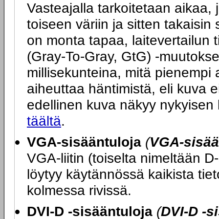
Vasteajalla tarkoitetaan aikaa, j
toiseen väriin ja sitten takais
on monta tapaa, laitevertailun 
(Gray-To-Gray, GtG) -muutokse
millisekunteina, mitä pienempi 
aiheuttaa häntimistä, eli kuva ei
edellinen kuva näkyy nykyisen
täältä
.
VGA-sisääntuloja
(
VGA-sisää
VGA-liitin (toiselta nimeltään D
löytyy käytännössä kaikista tie
kolmessa rivissä.
DVI-D -sisääntuloja
(
DVI-D -s