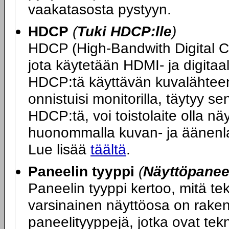
vaakatasosta pystyyn.
HDCP
(
Tuki HDCP:lle
)
HDCP (High-Bandwith Digital 
jota käytetään HDMI- ja digitaa
HDCP:tä käyttävän kuvalähteen 
onnistuisi monitorilla, täytyy s
HDCP:tä, voi toistolaite olla n
huonommalla kuvan- ja äänenlaa
Lue lisää
täältä
.
Paneelin tyyppi
(
Näyttöpaneel
Paneelin tyyppi kertoo, mitä t
varsinainen näyttöosa on rakenn
paneelityyppejä, jotka ovat tek