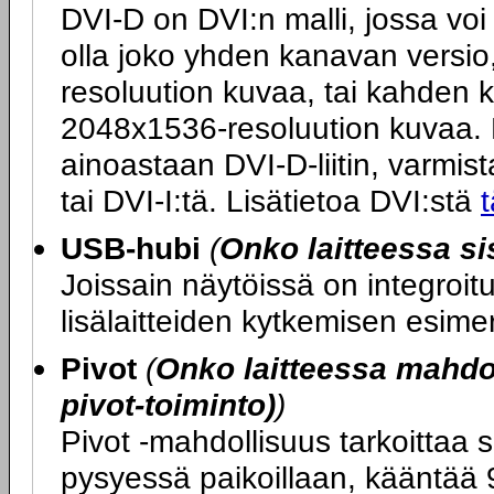
DVI-D on DVI:n malli, jossa voi 
olla joko yhden kanavan versio
resoluution kuvaa, tai kahden 
2048x1536-resoluution kuvaa. M
ainoastaan DVI-D-liitin, varmista
tai DVI-I:tä. Lisätietoa DVI:stä
t
USB-hubi
(
Onko laitteessa s
Joissain näytöissä on integroi
lisälaitteiden kytkemisen esime
Pivot
(
Onko laitteessa mahdol
pivot-toiminto)
)
Pivot -mahdollisuus tarkoittaa s
pysyessä paikoillaan, kääntää 9