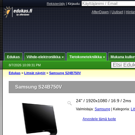
Rekisteröidy
|
Kirjaudu:
AfterDawn
|
Uutiset
|
Hinta
Edukas
Viihde-elektroniikka
Tietokonetekniikka
Mukana kulke
8/7/2026 10:09:31 PM
Edukas
>
Litteät näytöt
>
Samsung S24B750V
Samsung S24B750V
24" / 1920x1080 / 16:9 / 2ms
Valmistaja:
Samsung
| Kategoria:
Li
Arvostele tämä tuote