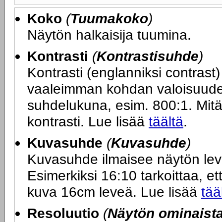
Koko
(
Tuumakoko
)
Näytön halkaisija tuumina.
Kontrasti
(
Kontrastisuhde
)
Kontrasti (englanniksi contras
vaaleimman kohdan valoisuuden
suhdelukuna, esim. 800:1. Mit
kontrasti. Lue lisää
täältä
.
Kuvasuhde
(
Kuvasuhde
)
Kuvasuhde ilmaisee näytön le
Esimerkiksi 16:10 tarkoittaa, ett
kuva 16cm leveä. Lue lisää
tää
Resoluutio
(
Näytön ominaist