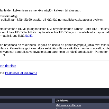
laitteiden kytkemisen esimerkiksi näytön kylkeen tai alustaan.
ot-toiminto)
)
sä paikoillaan, kääntää 90 astetta, eli kääntää normaalista vaakatasosta pystyyn.
 käytetään HDMI- ja digitaalisten DVI-näyttölaitteiden kanssa. Jotta HDCP:tä käy
 sen tukea HDCP:tä. Mikäli näyttölaite ei tue HDCP:tä, voi toistolaite olla näyttämät
maalisti. Lue lisää
täältä
.
n näyttöosa on rakennettu. Tarjolla on useita eri paneelityyppejä, jotka ovat teknis
aisia. Paneelin tyyppi kannattaa selvittää, sillä se vaikuttaa monitorin soveltuvuu
ri tyyppiset paneelit soveltuvat toisiaan paremmin eri käyttötarkoituksiin. Paneelie
 TN.
en tietoihin
ista
keskustelualueillamme
.
Lisätietoa:
Mainosta sivuillamme