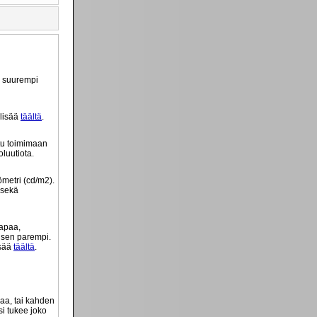
ä suurempi
 lisää
täältä
.
tu toimimaan
luutiota.
ömetri (cd/m2).
 sekä
tapaa,
o sen parempi.
isää
täältä
.
vaa, tai kahden
si tukee joko