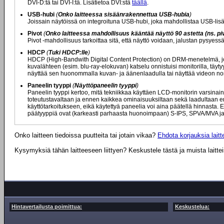
DVI-D:tä tai DVI-I:tä. Lisätietoa DVI:stä
täällä
.
USB-hubi
(
Onko laitteessa sisäänrakennettua USB-hubia
)
Joissain näytöissä on integroituna USB-hubi, joka mahdollistaa USB-lisä
Pivot
(
Onko laitteessa mahdollisuus kääntää näyttö 90 astetta (ns. piv
Pivot -mahdollisuus tarkoittaa sitä, että näyttö voidaan, jalustan pysyes
HDCP
(
Tuki HDCP:lle
)
HDCP (High-Bandwith Digital Content Protection) on DRM-menetelmä, jota
kuvalähteen (esim. blu-ray-elokuvan) katselu onnistuisi monitorilla, täytyy
näyttää sen huonommalla kuvan- ja äänenlaadulla tai näyttää videon nor
Paneelin tyyppi
(
Näyttöpaneelin tyyppi
)
Paneelin tyyppi kertoo, mitä tekniikkaa käyttäen LCD-monitorin varsinaine
toteutustavaltaan ja ennen kaikkea ominaisuuksiltaan sekä laadultaan eril
käyttötarkoitukseen, eikä käytettyä paneelia voi aina päätellä hinnasta. E
päätyyppiä ovat (karkeasti parhaasta huonoimpaan) S-IPS, SPVA/MVA ja
Onko laitteen tiedoissa puutteita tai jotain vikaa?
Ehdota korjauksia laitte
Kysymyksiä tähän laitteeseen liittyen? Keskustele tästä ja muista laitte
Hintavertailusta poimittua:
Keskustelua: