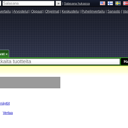
|
Salasana hukassa
vertailu
|
Arvostelut
|
Oppaat
|
Ohjelmat
|
Keskustelu
|
Puhelinvertailu
|
Sanasto
|
Vas
vat
 näytöt
Vertaa