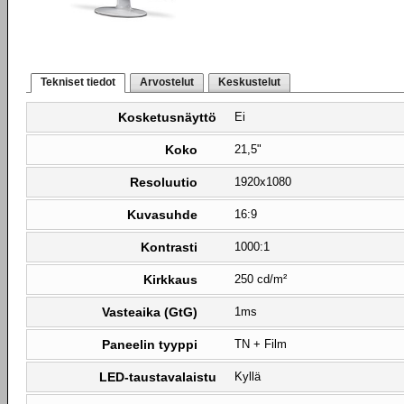
Tekniset tiedot
Arvostelut
Keskustelut
Kosketusnäyttö
Ei
Koko
21,5"
Resoluutio
1920x1080
Kuvasuhde
16:9
Kontrasti
1000:1
Kirkkaus
250 cd/m²
Vasteaika (GtG)
1ms
Paneelin tyyppi
TN + Film
LED-taustavalaistu
Kyllä