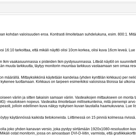
man kohdan valoisuuden eroa. Kontrasti ilmoitetaan suhdelukuna, esim. 800:1. Mit
16:10 tarkoittaa, että mikäli näyttö olisi 10cm korkea, olisi kuva 16cm leveä. Lue
n lkm vaakasuunnassa x pisteiden lkm pystysuunnassa. Litteät näytöt on suunnitel
etään muuta tarkkuutta, täytyy monitorin muuntaa tarkkuus vastaamaan sen omaa reso
on määrällä. Mittayksikkönä käytetään kandelaa (yhden kynttilän kirkkaus) per neli
kenee tuottamaan. Kirkkaus on tarpeen esimerkiksi valoisissa tiloissa tai ulkona
aa toiseen väriin ja sitten takaisin samaan väriin. Vasteaikojen mittaukseen on monta 
 GtG) -muutoksen nopeus. Vasteaika ilmoitetaan millisekunteina, mitä pienempi arv
 nopeasti, jolloin edellinen kuva näkyy nykyisen kuvan taustalla haamukuvana. Lue l
 löytyy käytännössä kaikista tietokoneista. Liittimessä on 15 pinniä kolmessa rivissä.
voi olla joko yhden kanavan versio, joka pystyy siirtämään 1920x1080-resoluution ku
li ostat monitorin, jossa on ainoastaan DVI-D-liitin, varmista, että grafiikkakortti