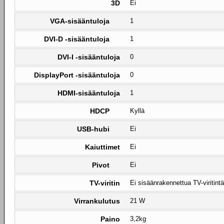
3D
Ei
VGA-sisääntuloja
1
DVI-D -sisääntuloja
1
DVI-I -sisääntuloja
0
DisplayPort -sisääntuloja
0
HDMI-sisääntuloja
1
HDCP
Kyllä
USB-hubi
Ei
Kaiuttimet
Ei
Pivot
Ei
TV-viritin
Ei sisäänrakennettua TV-viritintä
Virrankulutus
21 W
Paino
3,2kg