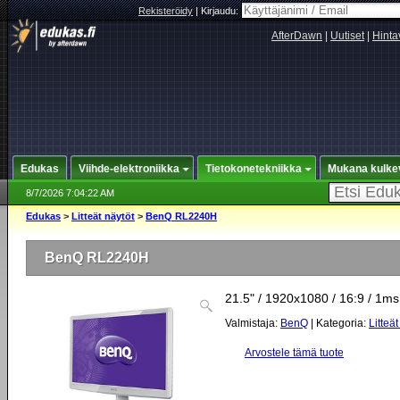
Rekisteröidy
|
Kirjaudu:
AfterDawn
|
Uutiset
|
Hinta
Edukas
Viihde-elektroniikka
Tietokonetekniikka
Mukana kulke
8/7/2026 7:04:22 AM
Edukas
>
Litteät näytöt
>
BenQ RL2240H
BenQ RL2240H
21.5" / 1920x1080 / 16:9 / 1ms
Valmistaja:
BenQ
| Kategoria:
Litteät
Arvostele tämä tuote