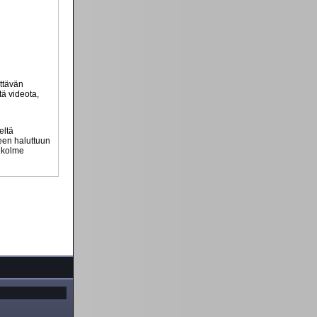
ttävän
tä videota,
eltä
teen haluttuun
n kolme