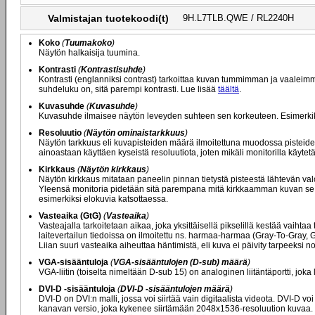
Valmistajan tuotekoodi(t)
9H.L7TLB.QWE / RL2240H
Koko
(
Tuumakoko
)
Näytön halkaisija tuumina.
Kontrasti
(
Kontrastisuhde
)
Kontrasti (englanniksi contrast) tarkoittaa kuvan tummimman ja vaaleim
suhdeluku on, sitä parempi kontrasti. Lue lisää
täältä
.
Kuvasuhde
(
Kuvasuhde
)
Kuvasuhde ilmaisee näytön leveyden suhteen sen korkeuteen. Esimerkiksi 
Resoluutio
(
Näytön ominaistarkkuus
)
Näytön tarkkuus eli kuvapisteiden määrä ilmoitettuna muodossa pisteide
ainoastaan käyttäen kyseistä resoluutiota, joten mikäli monitorilla käyt
Kirkkaus
(
Näytön kirkkaus
)
Näytön kirkkaus mitataan paneelin pinnan tietystä pisteestä lähtevän val
Yleensä monitoria pidetään sitä parempana mitä kirkkaamman kuvan se ky
esimerkiksi elokuvia katsottaessa.
Vasteaika (GtG)
(
Vasteaika
)
Vasteajalla tarkoitetaan aikaa, joka yksittäisellä pikselillä kestää vaiht
laitevertailun tiedoissa on ilmoitettu ns. harmaa-harmaa (Gray-To-Gray,
Liian suuri vasteaika aiheuttaa häntimistä, eli kuva ei päivity tarpeeksi
VGA-sisääntuloja
(
VGA-sisääntulojen (D-sub) määrä
)
VGA-liitin (toiselta nimeltään D-sub 15) on analoginen liitäntäportti, joka
DVI-D -sisääntuloja
(
DVI-D -sisääntulojen määrä
)
DVI-D on DVI:n malli, jossa voi siirtää vain digitaalista videota. DVI-D 
kanavan versio, joka kykenee siirtämään 2048x1536-resoluution kuvaa. Mikä