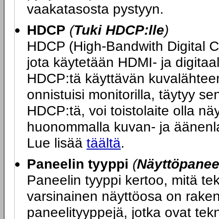
vaakatasosta pystyyn.
HDCP
(
Tuki HDCP:lle
)
HDCP (High-Bandwith Digital 
jota käytetään HDMI- ja digitaa
HDCP:tä käyttävän kuvalähteen 
onnistuisi monitorilla, täytyy s
HDCP:tä, voi toistolaite olla n
huonommalla kuvan- ja äänenlaa
Lue lisää
täältä
.
Paneelin tyyppi
(
Näyttöpaneel
Paneelin tyyppi kertoo, mitä t
varsinainen näyttöosa on rakenn
paneelityyppejä, jotka ovat tek