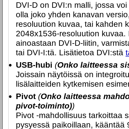
DVI-D on DVI:n malli, jossa voi 
olla joko yhden kanavan versio
resoluution kuvaa, tai kahden 
2048x1536-resoluution kuvaa. M
ainoastaan DVI-D-liitin, varmista
tai DVI-I:tä. Lisätietoa DVI:stä
t
USB-hubi
(
Onko laitteessa s
Joissain näytöissä on integroi
lisälaitteiden kytkemisen esime
Pivot
(
Onko laitteessa mahdol
pivot-toiminto)
)
Pivot -mahdollisuus tarkoittaa s
pysyessä paikoillaan, kääntää 9