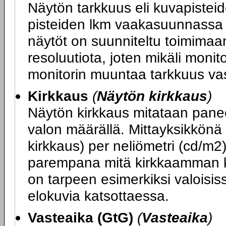
Näytön tarkkuus eli kuvapiste
pisteiden lkm vaakasuunnassa x
näytöt on suunniteltu toimimaa
resoluutiota, joten mikäli monit
monitorin muuntaa tarkkuus va
Kirkkaus
(
Näytön kirkkaus
)
Näytön kirkkaus mitataan panee
valon määrällä. Mittayksikkönä
kirkkaus) per neliömetri (cd/m2
parempana mitä kirkkaamman k
on tarpeen esimerkiksi valoisiss
elokuvia katsottaessa.
Vasteaika (GtG)
(
Vasteaika
)