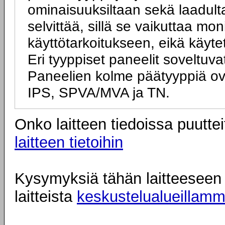
ominaisuuksiltaan sekä laadulta
selvittää, sillä se vaikuttaa mo
käyttötarkoitukseen, eikä käyte
Eri tyyppiset paneelit soveltuva
Paneelien kolme päätyyppiä ov
IPS, SPVA/MVA ja TN.
Onko laitteen tiedoissa puuttei
laitteen tietoihin
Kysymyksiä tähän laitteeseen l
laitteista
keskustelualueillam