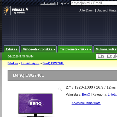
Rekisteröidy
|
Kirjaudu:
AfterDawn
|
Uutiset
|
Hinta
Edukas
Viihde-elektroniikka
Tietokonetekniikka
Mukana kulke
8/9/2026 5:45:48 AM
Edukas
>
Litteät näytöt
>
BenQ EW2740L
BenQ EW2740L
27" / 1920x1080 / 16:9 / 12ms
Valmistaja:
BenQ
| Kategoria:
Litteät
Arvostele tämä tuote