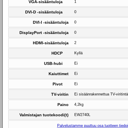
VGA-sisääntuloja
1
DVI-D -sisääntuloja
0
DVI-I -sisääntuloja
0
DisplayPort -sisääntuloja
0
HDMI-sisääntuloja
2
HDCP
Kyllä
USB-hubi
Ei
Kaiuttimet
Ei
Pivot
Ei
TV-viritin
Ei sisäänrakennettua TV-viritintä
Paino
4,2kg
Valmistajan tuotekoodi(t)
EW2740L
Palvelustamme puuttuu osa tuotteen tiedois