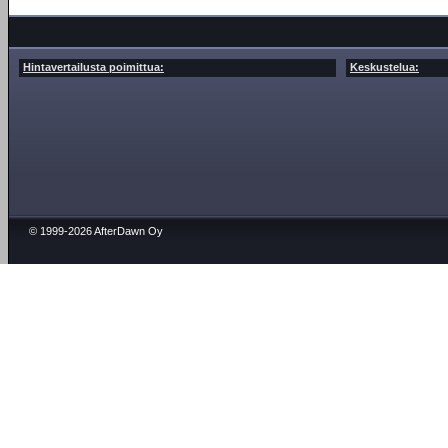
Hintavertailusta poimittua:
Keskustelua:
© 1999-2026 AfterDawn Oy