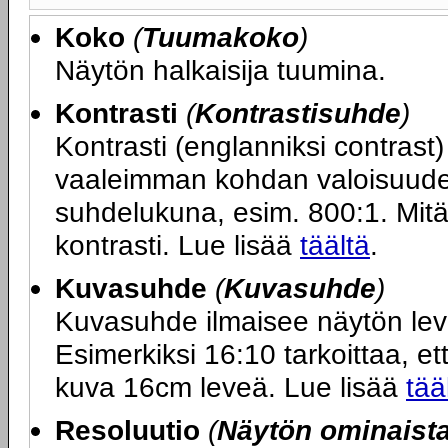
Koko
(
Tuumakoko
)
Näytön halkaisija tuumina.
Kontrasti
(
Kontrastisuhde
)
Kontrasti (englanniksi contras
vaaleimman kohdan valoisuuden
suhdelukuna, esim. 800:1. Mit
kontrasti. Lue lisää
täältä
.
Kuvasuhde
(
Kuvasuhde
)
Kuvasuhde ilmaisee näytön le
Esimerkiksi 16:10 tarkoittaa, ett
kuva 16cm leveä. Lue lisää
tää
Resoluutio
(
Näytön ominaist