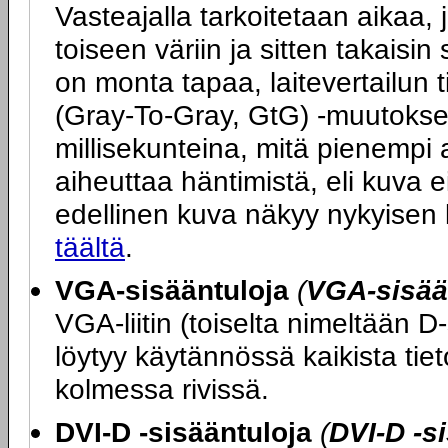
Vasteajalla tarkoitetaan aikaa, j
toiseen väriin ja sitten takais
on monta tapaa, laitevertailun 
(Gray-To-Gray, GtG) -muutokse
millisekunteina, mitä pienempi 
aiheuttaa häntimistä, eli kuva ei
edellinen kuva näkyy nykyisen
täältä
.
VGA-sisääntuloja
(
VGA-sisää
VGA-liitin (toiselta nimeltään D
löytyy käytännössä kaikista tie
kolmessa rivissä.
DVI-D -sisääntuloja
(
DVI-D -s