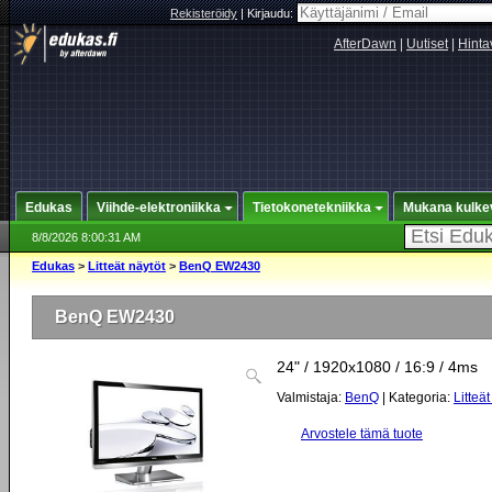
Rekisteröidy
|
Kirjaudu:
AfterDawn
|
Uutiset
|
Hinta
Edukas
Viihde-elektroniikka
Tietokonetekniikka
Mukana kulke
8/8/2026 8:00:31 AM
Edukas
>
Litteät näytöt
>
BenQ EW2430
BenQ EW2430
24" / 1920x1080 / 16:9 / 4ms
Valmistaja:
BenQ
| Kategoria:
Litteät
Arvostele tämä tuote