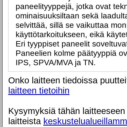
paneelityyppejä, jotka ovat tek
ominaisuuksiltaan sekä laadulta
selvittää, sillä se vaikuttaa mo
käyttötarkoitukseen, eikä käyte
Eri tyyppiset paneelit soveltuva
Paneelien kolme päätyyppiä ov
IPS, SPVA/MVA ja TN.
Onko laitteen tiedoissa puuttei
laitteen tietoihin
Kysymyksiä tähän laitteeseen l
laitteista
keskustelualueillam