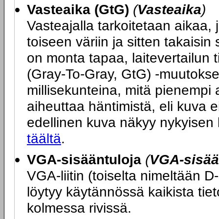
Vasteaika (GtG)
(
Vasteaika
)
Vasteajalla tarkoitetaan aikaa, j
toiseen väriin ja sitten takais
on monta tapaa, laitevertailun 
(Gray-To-Gray, GtG) -muutokse
millisekunteina, mitä pienempi 
aiheuttaa häntimistä, eli kuva ei
edellinen kuva näkyy nykyisen
täältä
.
VGA-sisääntuloja
(
VGA-sisää
VGA-liitin (toiselta nimeltään D
löytyy käytännössä kaikista tie
kolmessa rivissä.