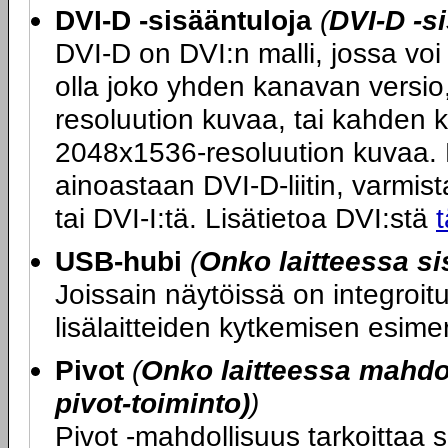
DVI-D -sisääntuloja
(
DVI-D -s
DVI-D on DVI:n malli, jossa voi 
olla joko yhden kanavan versio
resoluution kuvaa, tai kahden 
2048x1536-resoluution kuvaa. M
ainoastaan DVI-D-liitin, varmista
tai DVI-I:tä. Lisätietoa DVI:stä
t
USB-hubi
(
Onko laitteessa s
Joissain näytöissä on integroi
lisälaitteiden kytkemisen esime
Pivot
(
Onko laitteessa mahdol
pivot-toiminto)
)
Pivot -mahdollisuus tarkoittaa s