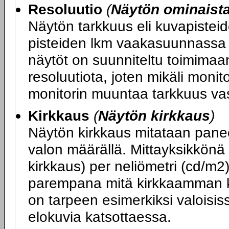
Resoluutio
(
Näytön ominaist
Näytön tarkkuus eli kuvapiste
pisteiden lkm vaakasuunnassa x
näytöt on suunniteltu toimimaa
resoluutiota, joten mikäli monit
monitorin muuntaa tarkkuus va
Kirkkaus
(
Näytön kirkkaus
)
Näytön kirkkaus mitataan panee
valon määrällä. Mittayksikkönä
kirkkaus) per neliömetri (cd/m2
parempana mitä kirkkaamman k
on tarpeen esimerkiksi valoisiss
elokuvia katsottaessa.