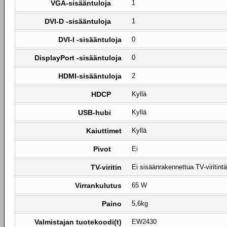
VGA-sisääntuloja
1
DVI-D -sisääntuloja
1
DVI-I -sisääntuloja
0
DisplayPort -sisääntuloja
0
HDMI-sisääntuloja
2
HDCP
Kyllä
USB-hubi
Kyllä
Kaiuttimet
Kyllä
Pivot
Ei
TV-viritin
Ei sisäänrakennettua TV-viritintä
Virrankulutus
65 W
Paino
5,6kg
Valmistajan tuotekoodi(t)
EW2430