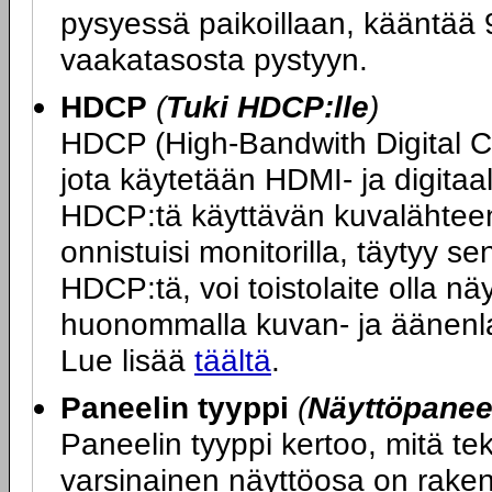
pysyessä paikoillaan, kääntää 9
vaakatasosta pystyyn.
HDCP
(
Tuki HDCP:lle
)
HDCP (High-Bandwith Digital 
jota käytetään HDMI- ja digitaa
HDCP:tä käyttävän kuvalähteen 
onnistuisi monitorilla, täytyy s
HDCP:tä, voi toistolaite olla n
huonommalla kuvan- ja äänenlaa
Lue lisää
täältä
.
Paneelin tyyppi
(
Näyttöpaneel
Paneelin tyyppi kertoo, mitä t
varsinainen näyttöosa on rakenn