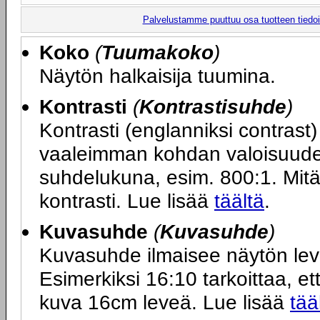
Palvelustamme puuttuu osa tuotteen tiedois
Koko
(
Tuumakoko
)
Näytön halkaisija tuumina.
Kontrasti
(
Kontrastisuhde
)
Kontrasti (englanniksi contras
vaaleimman kohdan valoisuuden
suhdelukuna, esim. 800:1. Mit
kontrasti. Lue lisää
täältä
.
Kuvasuhde
(
Kuvasuhde
)
Kuvasuhde ilmaisee näytön le
Esimerkiksi 16:10 tarkoittaa, ett
kuva 16cm leveä. Lue lisää
tää