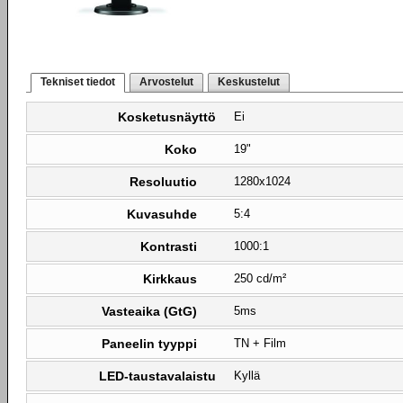
Tekniset tiedot
Arvostelut
Keskustelut
Kosketusnäyttö
Ei
Koko
19"
Resoluutio
1280x1024
Kuvasuhde
5:4
Kontrasti
1000:1
Kirkkaus
250 cd/m²
Vasteaika (GtG)
5ms
Paneelin tyyppi
TN + Film
LED-taustavalaistu
Kyllä