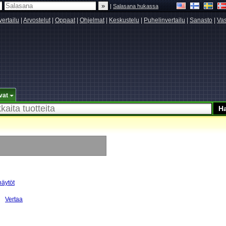
|
Salasana hukassa
vertailu
|
Arvostelut
|
Oppaat
|
Ohjelmat
|
Keskustelu
|
Puhelinvertailu
|
Sanasto
|
Vas
vat
näytöt
Vertaa