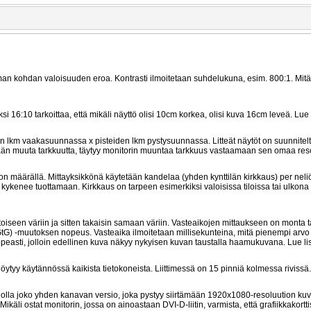
man kohdan valoisuuden eroa. Kontrasti ilmoitetaan suhdelukuna, esim. 800:1. Mit
16:10 tarkoittaa, että mikäli näyttö olisi 10cm korkea, olisi kuva 16cm leveä. Lue
n lkm vaakasuunnassa x pisteiden lkm pystysuunnassa. Litteät näytöt on suunnitel
etään muuta tarkkuutta, täytyy monitorin muuntaa tarkkuus vastaamaan sen omaa reso
on määrällä. Mittayksikkönä käytetään kandelaa (yhden kynttilän kirkkaus) per neli
kenee tuottamaan. Kirkkaus on tarpeen esimerkiksi valoisissa tiloissa tai ulkona
aa toiseen väriin ja sitten takaisin samaan väriin. Vasteaikojen mittaukseen on monta 
 GtG) -muutoksen nopeus. Vasteaika ilmoitetaan millisekunteina, mitä pienempi arv
 nopeasti, jolloin edellinen kuva näkyy nykyisen kuvan taustalla haamukuvana. Lue l
 löytyy käytännössä kaikista tietokoneista. Liittimessä on 15 pinniä kolmessa rivissä.
voi olla joko yhden kanavan versio, joka pystyy siirtämään 1920x1080-resoluution ku
li ostat monitorin, jossa on ainoastaan DVI-D-liitin, varmista, että grafiikkakortti