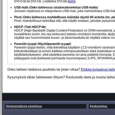
DVI-D:tä tai DVI-I:tä. Lisätietoa DVI:stä
täällä
.
USB-hubi
(
Onko laitteessa sisäänrakennettua USB-hubia
)
Joissain näytöissä on integroituna USB-hubi, joka mahdollistaa USB-lisä
Pivot
(
Onko laitteessa mahdollisuus kääntää näyttö 90 astetta (ns. piv
Pivot -mahdollisuus tarkoittaa sitä, että näyttö voidaan, jalustan pysyes
HDCP
(
Tuki HDCP:lle
)
HDCP (High-Bandwith Digital Content Protection) on DRM-menetelmä, jota
kuvalähteen (esim. blu-ray-elokuvan) katselu onnistuisi monitorilla, täytyy
näyttää sen huonommalla kuvan- ja äänenlaadulla tai näyttää videon nor
Paneelin tyyppi
(
Näyttöpaneelin tyyppi
)
Paneelin tyyppi kertoo, mitä tekniikkaa käyttäen LCD-monitorin varsinaine
toteutustavaltaan ja ennen kaikkea ominaisuuksiltaan sekä laadultaan eril
käyttötarkoitukseen, eikä käytettyä paneelia voi aina päätellä hinnasta. E
päätyyppiä ovat (karkeasti parhaasta huonoimpaan) S-IPS, SPVA/MVA ja
Onko laitteen tiedoissa puutteita tai jotain vikaa?
Ehdota korjauksia laitte
Kysymyksiä tähän laitteeseen liittyen? Keskustele tästä ja muista laitte
Hintavertailusta poimittua:
Keskustelua: