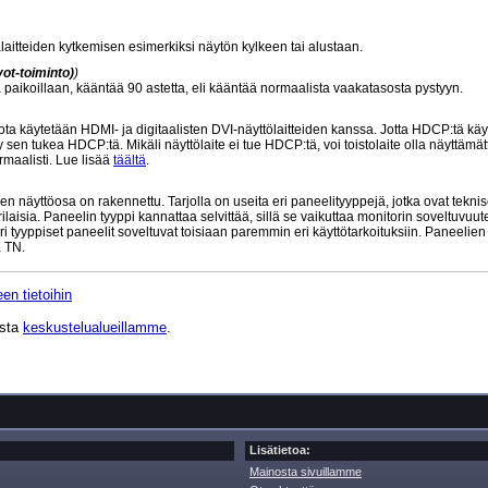
laitteiden kytkemisen esimerkiksi näytön kylkeen tai alustaan.
ot-toiminto)
)
sä paikoillaan, kääntää 90 astetta, eli kääntää normaalista vaakatasosta pystyyn.
 käytetään HDMI- ja digitaalisten DVI-näyttölaitteiden kanssa. Jotta HDCP:tä käy
 sen tukea HDCP:tä. Mikäli näyttölaite ei tue HDCP:tä, voi toistolaite olla näyttämät
maalisti. Lue lisää
täältä
.
n näyttöosa on rakennettu. Tarjolla on useita eri paneelityyppejä, jotka ovat teknis
aisia. Paneelin tyyppi kannattaa selvittää, sillä se vaikuttaa monitorin soveltuvuu
ri tyyppiset paneelit soveltuvat toisiaan paremmin eri käyttötarkoituksiin. Paneelie
 TN.
en tietoihin
ista
keskustelualueillamme
.
Lisätietoa:
Mainosta sivuillamme