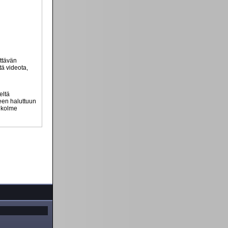
ttävän
tä videota,
eltä
teen haluttuun
n kolme