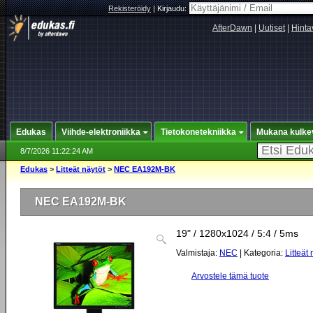
Rekisteröidy
|
Kirjaudu:
AfterDawn
|
Uutiset
|
Hinta
Edukas
Viihde-elektroniikka
Tietokonetekniikka
Mukana kulke
8/7/2026 11:22:24 AM
Edukas
>
Litteät näytöt
>
NEC EA192M-BK
NEC EA192M-BK
19" / 1280x1024 / 5:4 / 5ms
Valmistaja:
NEC
| Kategoria:
Litteät 
Arvostele tämä tuote