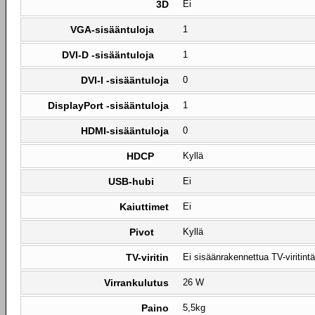
3D
Ei
VGA-sisääntuloja
1
DVI-D -sisääntuloja
1
DVI-I -sisääntuloja
0
DisplayPort -sisääntuloja
1
HDMI-sisääntuloja
0
HDCP
Kyllä
USB-hubi
Ei
Kaiuttimet
Ei
Pivot
Kyllä
TV-viritin
Ei sisäänrakennettua TV-viritintä
Virrankulutus
26 W
Paino
5,5kg