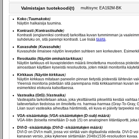
Valmistajan tuotekoodi(t)
multisync EA192M-BK
Koko
(
Tuumakoko
)
Näytön halkaisija tuumina.
Kontrasti
(
Kontrastisuhde
)
Kontrasti (englanniksi contrast) tarkoittaa kuvan tummimman ja vaaleim
suhdeluku on, sitä parempi kontrasti. Lue lisää
täältä
.
Kuvasuhde
(
Kuvasuhde
)
Kuvasuhde ilmaisee näytön leveyden suhteen sen korkeuteen. Esimerkiksi 
Resoluutio
(
Näytön ominaistarkkuus
)
Näytön tarkkuus eli kuvapisteiden määrä ilmoitettuna muodossa pisteide
ainoastaan käyttäen kyseistä resoluutiota, joten mikäli monitorilla käyt
Kirkkaus
(
Näytön kirkkaus
)
Näytön kirkkaus mitataan paneelin pinnan tietystä pisteestä lähtevän val
Yleensä monitoria pidetään sitä parempana mitä kirkkaamman kuvan se ky
esimerkiksi elokuvia katsottaessa.
Vasteaika (GtG)
(
Vasteaika
)
Vasteajalla tarkoitetaan aikaa, joka yksittäisellä pikselillä kestää vaiht
laitevertailun tiedoissa on ilmoitettu ns. harmaa-harmaa (Gray-To-Gray,
Liian suuri vasteaika aiheuttaa häntimistä, eli kuva ei päivity tarpeeksi
VGA-sisääntuloja
(
VGA-sisääntulojen (D-sub) määrä
)
VGA-liitin (toiselta nimeltään D-sub 15) on analoginen liitäntäportti, joka
DVI-D -sisääntuloja
(
DVI-D -sisääntulojen määrä
)
DVI-D on DVI:n malli, jossa voi siirtää vain digitaalista videota. DVI-D 
kanavan versio, joka kykenee siirtämään 2048x1536-resoluution kuvaa. Mikä