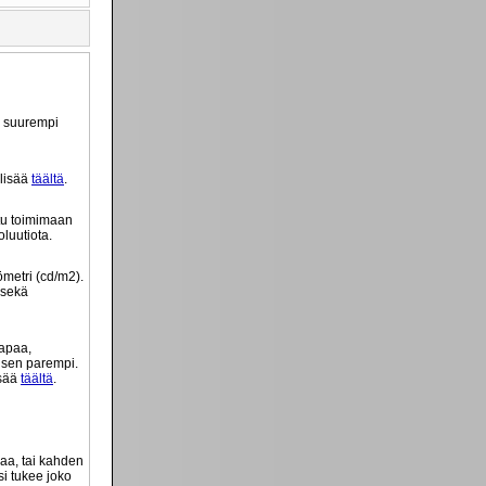
ä suurempi
 lisää
täältä
.
tu toimimaan
luutiota.
ömetri (cd/m2).
 sekä
tapaa,
o sen parempi.
isää
täältä
.
vaa, tai kahden
si tukee joko