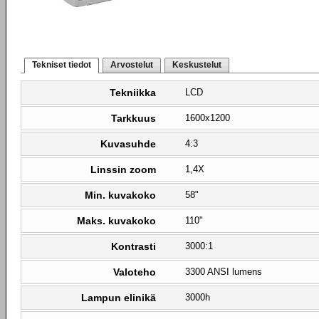
Tekniset tiedot
Arvostelut
Keskustelut
Tekniikka
LCD
Tarkkuus
1600x1200
Kuvasuhde
4:3
Linssin zoom
1,4X
Min. kuvakoko
58"
Maks. kuvakoko
110"
Kontrasti
3000:1
Valoteho
3300 ANSI lumens
Lampun elinikä
3000h