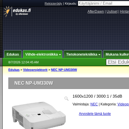
Rekisteröidy
|
Kirjaudu:
AfterDawn
|
Uutiset
|
Hinta
Edukas
Viihde-elektroniikka
Tietokonetekniikka
Mukana kulke
8/7/2026 12:04:45 AM
Edukas
>
Videoprojektorit
>
NEC NP-UM330W
NEC NP-UM330W
1600x1200 / 3000:1 / 35dB
Valmistaja:
NEC
| Kategoria:
Videopr
Arvostele tämä tuote