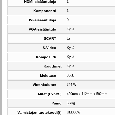
HDMI-sisääntuloja
1
Komponentti
1
DVI-sisääntuloja
0
VGA-sisääntulo
Kyllä
SCART
Ei
S-Video
Kyllä
Komposiitti
Kyllä
Kaiuttimet
Kyllä
Melutaso
35dB
Virrankulutus
344 W
Mitat (LxKxS)
429mm x 112mm x 592mm
Paino
5,7kg
Valmistajan tuotekoodi(t)
UM330W