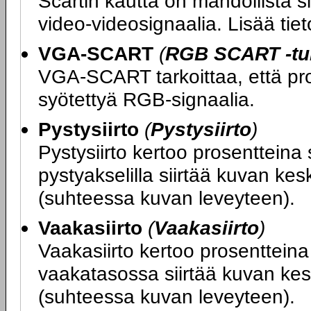
Scartin kautta on mahdollista si
video-videosignaalia. Lisää ti
VGA-SCART
(
RGB SCART -tuk
VGA-SCART tarkoittaa, että proj
syötettyä RGB-signaalia.
Pystysiirto
(
Pystysiirto
)
Pystysiirto kertoo prosentteina 
pystyakselilla siirtää kuvan kes
(suhteessa kuvan leveyteen).
Vaakasiirto
(
Vaakasiirto
)
Vaakasiirto kertoo prosentteina 
vaakatasossa siirtää kuvan kesk
(suhteessa kuvan leveyteen).