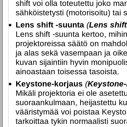
shift voi olla toteutettu joko ma
sähköistetysti (motorisoitu) tai
Lens shift -suunta
(
Lens shif
Lens shift -suunta kertoo, mihin
projektoreissa säätö on mahdol
ja alas sekä vasempaan ja oikea
kuvan sijaintiin hyvin monipuoli
ainoastaan toisessa tasoista.
Keystone-korjaus
(
Keystone-
Mikäli projektoria ei ole asete
suoraankulmaan, heijastettu ku
vääristymää voi poistaa Keysto
tarkoittaa tykin normaalisti su