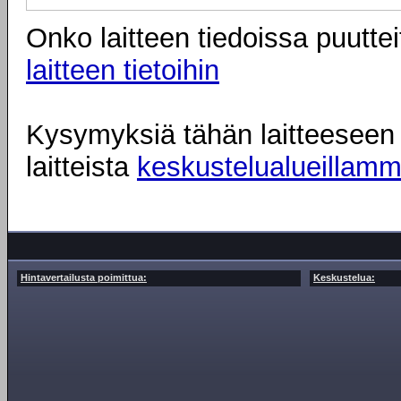
Onko laitteen tiedoissa puuttei
laitteen tietoihin
Kysymyksiä tähän laitteeseen l
laitteista
keskustelualueillam
Hintavertailusta poimittua:
Keskustelua: