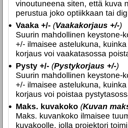
vinoutuneena siten, että kuva n
perustua joko optiikkaan tai di
Vaaka +/-
(
Vaakakorjaus +/-
)
Suurin mahdollinen keystone-kor
+/- ilmaisee astelukuna, kuink
korjaus voi vaakatasossa poist
Pysty +/-
(
Pystykorjaus +/-
)
Suurin mahdollinen keystone-kor
+/- ilmaisee astelukuna, kuink
korjaus voi poistaa pystytasoss
Maks. kuvakoko
(
Kuvan mak
Maks. kuvankoko ilmaisee tuumi
kuvakoolle, jolla projektori toimi