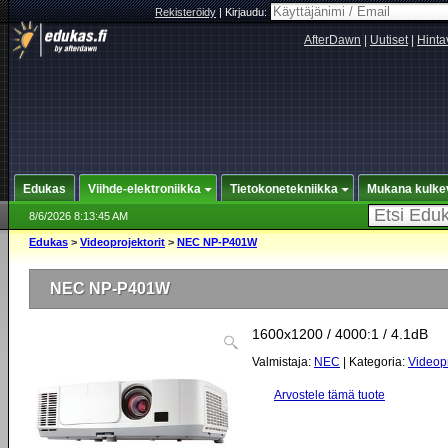
Rekisteröidy
|
Kirjaudu:
AfterDawn
|
Uutiset
|
Hinta
Edukas
Viihde-elektroniikka
Tietokonetekniikka
Mukana kulke
8/6/2026 8:13:45 AM
Edukas
>
Videoprojektorit
>
NEC NP-P401W
NEC NP-P401W
1600x1200 / 4000:1 / 4.1dB
Valmistaja:
NEC
| Kategoria:
Videopr
Arvostele tämä tuote