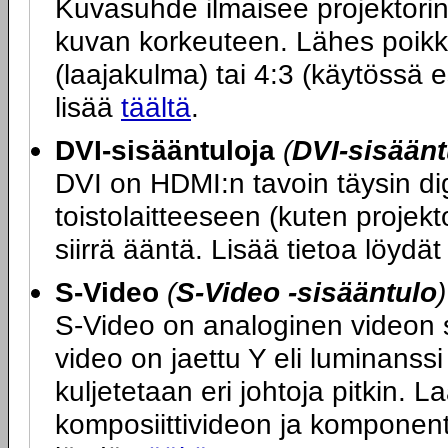
Kuvasuhde ilmaisee projektori
kuvan korkeuteen. Lähes poikk
(laajakulma) tai 4:3 (käytössä e
lisää
täältä
.
DVI-sisääntuloja
(
DVI-sisäänt
DVI on HDMI:n tavoin täysin dig
toistolaitteeseen (kuten projekt
siirrä ääntä. Lisää tietoa löydä
S-Video
(
S-Video -sisääntulo
)
S-Video on analoginen videon sii
video on jaettu Y eli luminanssi 
kuljetetaan eri johtoja pitkin. L
komposiittivideon ja komponent