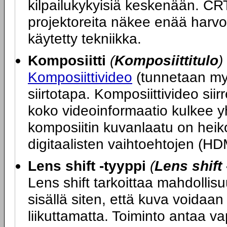
kilpailukykyisiä keskenään. CR
projektoreita näkee enää harv
käytetty tekniikka.
Komposiitti
(
Komposiittitulo
)
Komposiittivideo
(tunnetaan my
siirtotapa. Komposiittivideo si
koko videoinformaatio kulkee y
komposiitin kuvanlaatu on hei
digitaalisten vaihtoehtojen (HD
Lens shift -tyyppi
(
Lens shift 
Lens shift tarkoittaa mahdollisuu
sisällä siten, että kuva voidaan
liikuttamatta. Toiminto antaa va