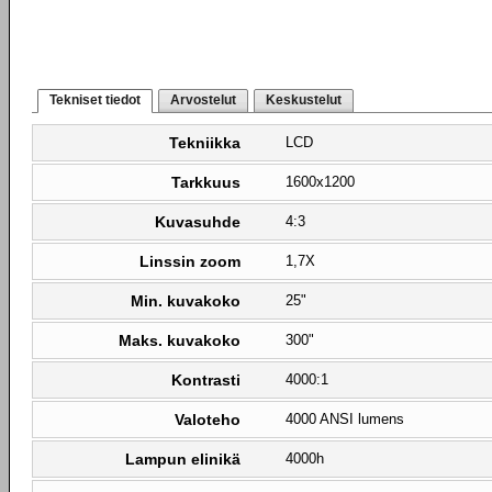
Tekniset tiedot
Arvostelut
Keskustelut
Tekniikka
LCD
Tarkkuus
1600x1200
Kuvasuhde
4:3
Linssin zoom
1,7X
Min. kuvakoko
25"
Maks. kuvakoko
300"
Kontrasti
4000:1
Valoteho
4000 ANSI lumens
Lampun elinikä
4000h