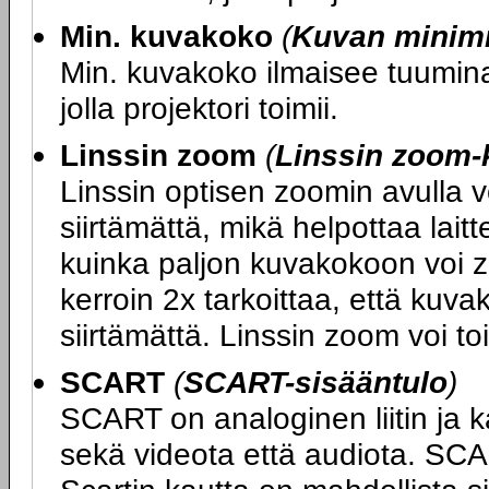
Min. kuvakoko
(
Kuvan minim
Min. kuvakoko ilmaisee tuumina 
jolla projektori toimii.
Linssin zoom
(
Linssin zoom-
Linssin optisen zoomin avulla 
siirtämättä, mikä helpottaa lait
kuinka paljon kuvakokoon voi z
kerroin 2x tarkoittaa, että kuv
siirtämättä. Linssin zoom voi to
SCART
(
SCART-sisääntulo
)
SCART on analoginen liitin ja k
sekä videota että audiota. SCA