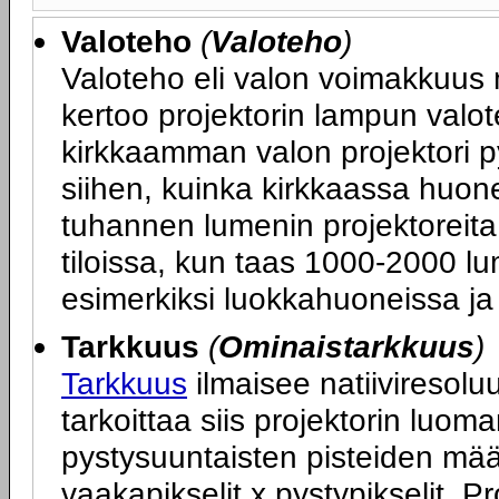
Valoteho
(
Valoteho
)
Valoteho eli valon voimakkuus 
kertoo projektorin lampun valot
kirkkaamman valon projektori p
siihen, kuinka kirkkaassa huone
tuhannen lumenin projektoreita
tiloissa, kun taas 1000-2000 lum
esimerkiksi luokkahuoneissa ja 
Tarkkuus
(
Ominaistarkkuus
)
Tarkkuus
ilmaisee natiiviresoluu
tarkoittaa siis projektorin luo
pystysuuntaisten pisteiden mä
vaakapikselit x pystypikselit. P