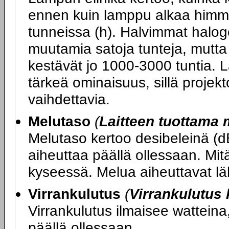
ennen kuin lamppu alkaa himme
tunneissa (h). Halvimmat halog
muutamia satoja tunteja, mutt
kestävät jo 1000-3000 tuntia. 
tärkeä ominaisuus, sillä projekt
vaihdettavia.
Melutaso
(
Laitteen tuottama 
Melutaso kertoo desibeleinä (d
aiheuttaa päällä ollessaan. Mitä
kyseessä. Melua aiheuttavat läh
Virrankulutus
(
Virrankulutus
Virrankulutus ilmaisee watteina,
päällä ollessaan.