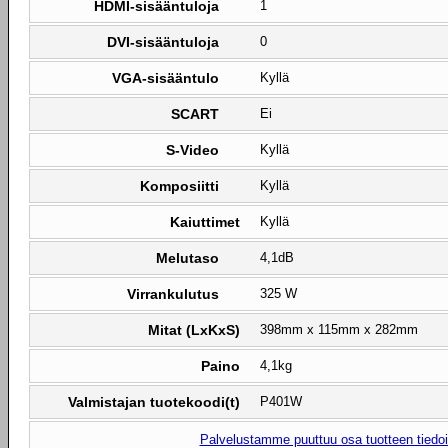
HDMI-sisääntuloja
1
DVI-sisääntuloja
0
VGA-sisääntulo
Kyllä
SCART
Ei
S-Video
Kyllä
Komposiitti
Kyllä
Kaiuttimet
Kyllä
Melutaso
4,1dB
Virrankulutus
325 W
Mitat (LxKxS)
398mm x 115mm x 282mm
Paino
4,1kg
Valmistajan tuotekoodi(t)
P401W
Palvelustamme puuttuu osa tuotteen tiedois