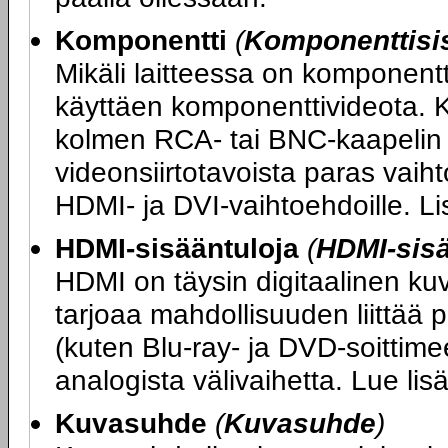
Komponentti
(
Komponenttisi
Mikäli laitteessa on komponentt
käyttäen komponenttivideota. K
kolmen RCA- tai BNC-kaapelin 
videonsiirtotavoista paras vaihto
HDMI- ja DVI-vaihtoehdoille. L
HDMI-sisääntuloja
(
HDMI-sis
HDMI on täysin digitaalinen ku
tarjoaa mahdollisuuden liittää 
(kuten Blu-ray- ja DVD-soittimee
analogista välivaihetta. Lue li
Kuvasuhde
(
Kuvasuhde
)