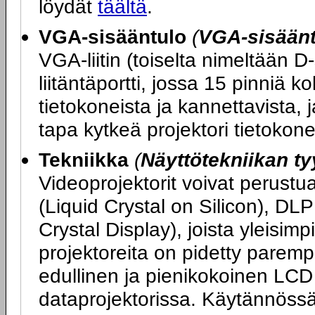
löydät
täältä
.
VGA-sisääntulo
(
VGA-sisääntu
VGA-liitin (toiselta nimeltään D
liitäntäportti, jossa 15 pinniä ko
tietokoneista ja kannettavista, 
tapa kytkeä projektori tietokon
Tekniikka
(
Näyttötekniikan ty
Videoprojektorit voivat perustu
(Liquid Crystal on Silicon), DLP
Crystal Display), joista yleisi
projektoreita on pidetty parem
edullinen ja pienikokoinen LCD
dataprojektorissa. Käytännöss