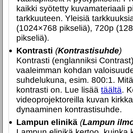
kaikki syötetty kuvamateriaali 
tarkkuuteen. Yleisiä tarkkuuks
(1024×768 pikseliä), 720p (12
pikseliä).
Kontrasti
(
Kontrastisuhde
)
Kontrasti (englanniksi Contras
vaaleimman kohdan valoisuuden
suhdelukuna, esim. 800:1. Mit
kontrasti on. Lue lisää
täältä
. K
videoprojektoreilla kuvan kirkk
dynaaminen kontrastisuhde.
Lampun elinikä
(
Lampun ilmoi
Lampun elinikä kertoo, kuinka 