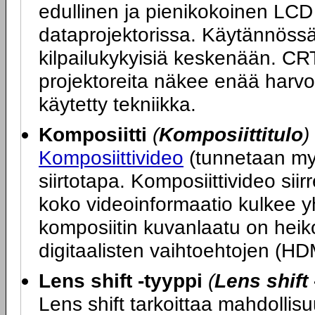
edullinen ja pienikokoinen LCD
dataprojektorissa. Käytännöss
kilpailukykyisiä keskenään. CR
projektoreita näkee enää harv
käytetty tekniikka.
Komposiitti
(
Komposiittitulo
)
Komposiittivideo
(tunnetaan my
siirtotapa. Komposiittivideo si
koko videoinformaatio kulkee y
komposiitin kuvanlaatu on hei
digitaalisten vaihtoehtojen (HD
Lens shift -tyyppi
(
Lens shift 
Lens shift tarkoittaa mahdollisuu