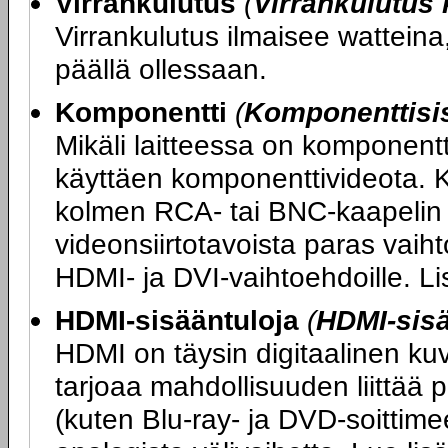
Virrankulutus
(
Virrankulutus
Virrankulutus ilmaisee watteina,
päällä ollessaan.
Komponentti
(
Komponenttisi
Mikäli laitteessa on komponentt
käyttäen komponenttivideota. K
kolmen RCA- tai BNC-kaapelin 
videonsiirtotavoista paras vaihto
HDMI- ja DVI-vaihtoehdoille. L
HDMI-sisääntuloja
(
HDMI-sis
HDMI on täysin digitaalinen ku
tarjoaa mahdollisuuden liittää 
(kuten Blu-ray- ja DVD-soittimee