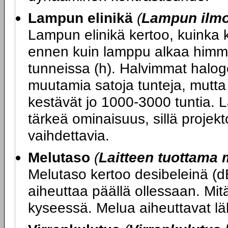
Lampun elinikä
(
Lampun ilmoi
Lampun elinikä kertoo, kuinka 
ennen kuin lamppu alkaa himme
tunneissa (h). Halvimmat halog
muutamia satoja tunteja, mutt
kestävät jo 1000-3000 tuntia. 
tärkeä ominaisuus, sillä projekt
vaihdettavia.
Melutaso
(
Laitteen tuottama 
Melutaso kertoo desibeleinä (d
aiheuttaa päällä ollessaan. Mitä
kyseessä. Melua aiheuttavat läh