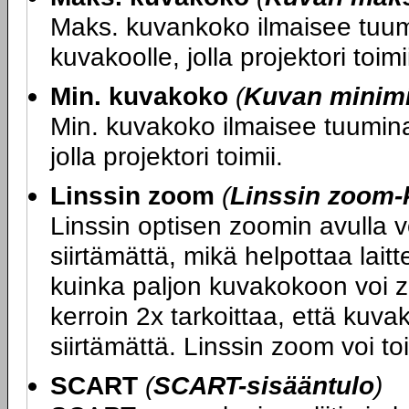
Maks. kuvankoko ilmaisee tuumi
kuvakoolle, jolla projektori toimi
Min. kuvakoko
(
Kuvan minim
Min. kuvakoko ilmaisee tuumina 
jolla projektori toimii.
Linssin zoom
(
Linssin zoom-
Linssin optisen zoomin avulla 
siirtämättä, mikä helpottaa lait
kuinka paljon kuvakokoon voi z
kerroin 2x tarkoittaa, että kuv
siirtämättä. Linssin zoom voi to
SCART
(
SCART-sisääntulo
)