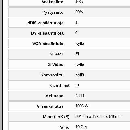
Vaakasiirto
10%
Pystysiirto
50%
HDMI-sisääntuloja
1
DVI-sisääntuloja
0
VGA-sisääntulo
Kyllä
SCART
Ei
S-Video
Kyllä
Komposiitti
Kyllä
Kaiuttimet
Ei
Melutaso
43dB
Virrankulutus
1006 W
Mitat (LxKxS)
504mm x 192mm x 516mm
Paino
19,7kg