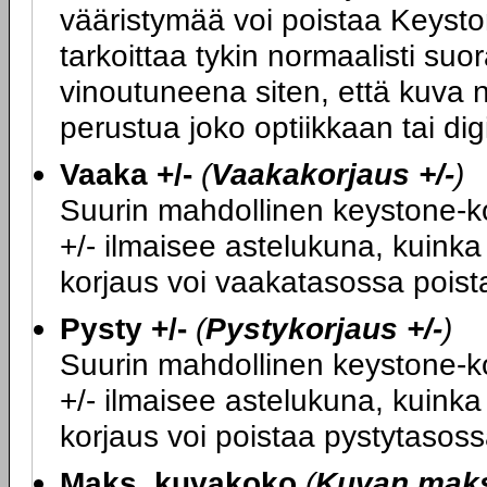
vääristymää voi poistaa Keysto
tarkoittaa tykin normaalisti su
vinoutuneena siten, että kuva n
perustua joko optiikkaan tai di
Vaaka +/-
(
Vaakakorjaus +/-
)
Suurin mahdollinen keystone-kor
+/- ilmaisee astelukuna, kuink
korjaus voi vaakatasossa poist
Pysty +/-
(
Pystykorjaus +/-
)
Suurin mahdollinen keystone-kor
+/- ilmaisee astelukuna, kuink
korjaus voi poistaa pystytasoss
Maks. kuvakoko
(
Kuvan mak