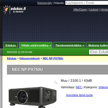
Rekisteröidy
|
Kirjaudu:
AfterDawn
|
Uutiset
|
Hinta
Edukas
Viihde-elektroniikka
Tietokonetekniikka
Mukana kulke
8/9/2026 11:59:03 AM
Edukas
>
Videoprojektorit
>
NEC NP-PX750U
NEC NP-PX750U
Muu / 2100:1 / 43dB
Valmistaja:
NEC
| Kategoria:
Videopr
Arvostele tämä tuote