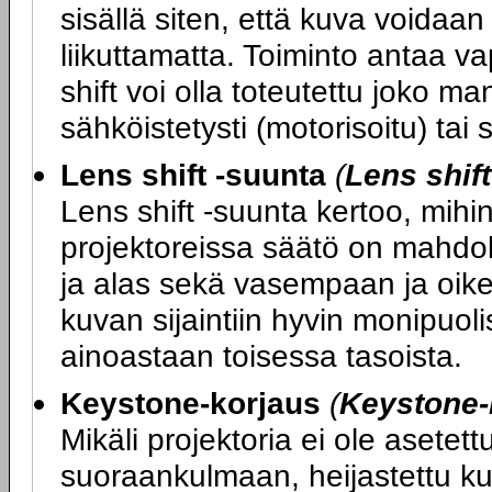
sisällä siten, että kuva voidaan
liikuttamatta. Toiminto antaa va
shift voi olla toteutettu joko ma
sähköistetysti (motorisoitu) tai
Lens shift -suunta
(
Lens shif
Lens shift -suunta kertoo, mihin
projektoreissa säätö on mahdol
ja alas sekä vasempaan ja oikea
kuvan sijaintiin hyvin monipuoli
ainoastaan toisessa tasoista.
Keystone-korjaus
(
Keystone-
Mikäli projektoria ei ole asete
suoraankulmaan, heijastettu ku