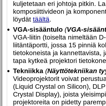
kuljetetaan eri johtoja pitkin. L
komposiittivideon ja komponent
löydät
täältä
.
VGA-sisääntulo
(
VGA-sisääntu
VGA-liitin (toiselta nimeltään D
liitäntäportti, jossa 15 pinniä ko
tietokoneista ja kannettavista, 
tapa kytkeä projektori tietokon
Tekniikka
(
Näyttötekniikan ty
Videoprojektorit voivat perustu
(Liquid Crystal on Silicon), DLP
Crystal Display), joista yleisi
projektoreita on pidetty parem