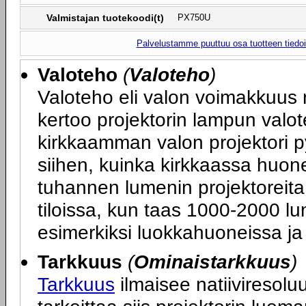
Valmistajan tuotekoodi(t)
PX750U
Palvelustamme puuttuu osa tuotteen tiedois
Valoteho
(
Valoteho
)
Valoteho eli valon voimakkuus 
kertoo projektorin lampun valot
kirkkaamman valon projektori p
siihen, kuinka kirkkaassa huone
tuhannen lumenin projektoreita
tiloissa, kun taas 1000-2000 lum
esimerkiksi luokkahuoneissa ja 
Tarkkuus
(
Ominaistarkkuus
)
Tarkkuus
ilmaisee natiiviresoluu