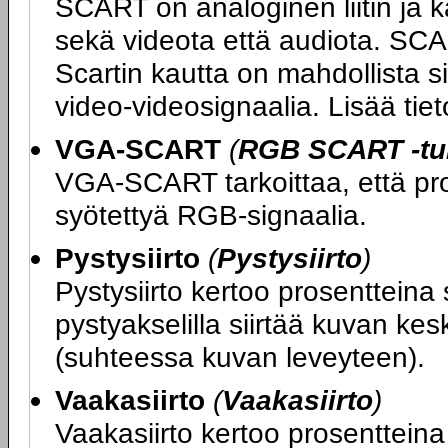
SCART on analoginen liitin ja k
sekä videota että audiota. SCA
Scartin kautta on mahdollista si
video-videosignaalia. Lisää ti
VGA-SCART
(
RGB SCART -tuk
VGA-SCART tarkoittaa, että proj
syötettyä RGB-signaalia.
Pystysiirto
(
Pystysiirto
)
Pystysiirto kertoo prosentteina 
pystyakselilla siirtää kuvan kes
(suhteessa kuvan leveyteen).
Vaakasiirto
(
Vaakasiirto
)
Vaakasiirto kertoo prosentteina 