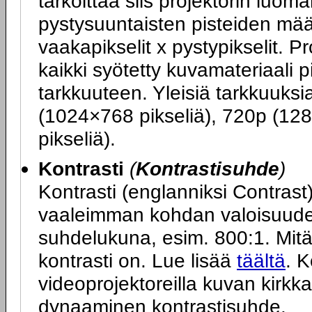
tarkoittaa siis projektorin luo
pystysuuntaisten pisteiden mä
vaakapikselit x pystypikselit. P
kaikki syötetty kuvamateriaali 
tarkkuuteen. Yleisiä tarkkuuks
(1024×768 pikseliä), 720p (12
pikseliä).
Kontrasti
(
Kontrastisuhde
)
Kontrasti (englanniksi Contras
vaaleimman kohdan valoisuuden
suhdelukuna, esim. 800:1. Mit
kontrasti on. Lue lisää
täältä
. K
videoprojektoreilla kuvan kirkk
dynaaminen kontrastisuhde.