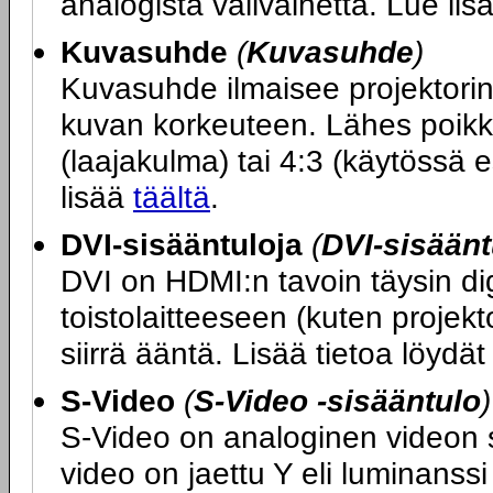
analogista välivaihetta. Lue li
Kuvasuhde
(
Kuvasuhde
)
Kuvasuhde ilmaisee projektori
kuvan korkeuteen. Lähes poikk
(laajakulma) tai 4:3 (käytössä e
lisää
täältä
.
DVI-sisääntuloja
(
DVI-sisäänt
DVI on HDMI:n tavoin täysin dig
toistolaitteeseen (kuten projekt
siirrä ääntä. Lisää tietoa löydä
S-Video
(
S-Video -sisääntulo
)
S-Video on analoginen videon sii
video on jaettu Y eli luminanssi 