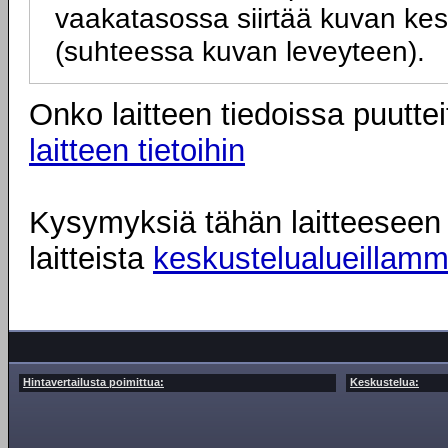
vaakatasossa siirtää kuvan kesk
(suhteessa kuvan leveyteen).
Onko laitteen tiedoissa puuttei
laitteen tietoihin
Kysymyksiä tähän laitteeseen l
laitteista
keskustelualueillam
Hintavertailusta poimittua:
Keskustelua: